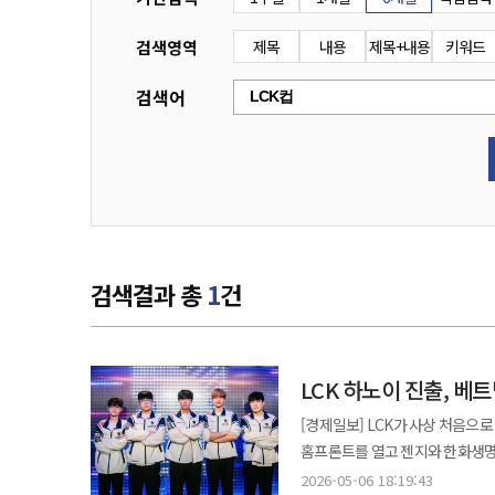
검색영역
제목
내용
제목+내용
키워드
검색어
검색결과 총
1
건
LCK 하노이 진출, 베
[경제일보] LCK가 사상 처음으
홈프론트를 열고 젠지와 한화생명e스포츠를 차례로 상대한다. 
롤파크 LCK 아레나와 베트남 하노
2026-05-06 18:19:43