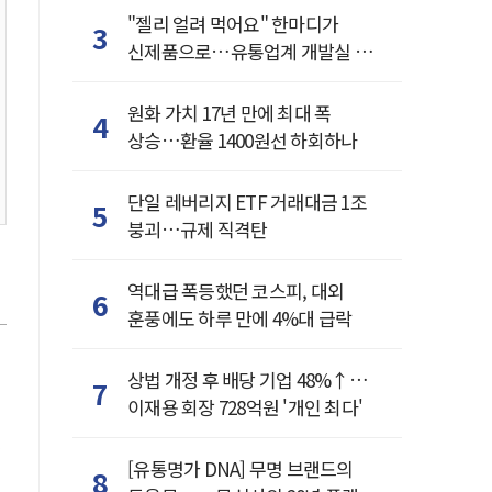
"젤리 얼려 먹어요" 한마디가
3
신제품으로…유통업계 개발실 된
SNS
원화 가치 17년 만에 최대 폭
4
상승…환율 1400원선 하회하나
단일 레버리지 ETF 거래대금 1조
5
붕괴…규제 직격탄
역대급 폭등했던 코스피, 대외
6
훈풍에도 하루 만에 4%대 급락
상법 개정 후 배당 기업 48%↑…
7
이재용 회장 728억원 '개인 최다'
[유통명가 DNA] 무명 브랜드의
8