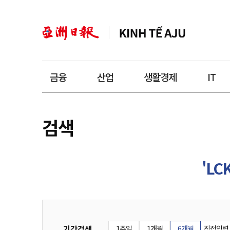
금융
산업
생활경제
IT
검색
'LC
기간검색
1주일
1개월
6개월
직접입력