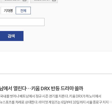
기자명
전체
검색
트남에서 열린다…키움 DRX 반등 드라마 쓸까
로 국내를 벗어나 베트남에서 정규 시즌 경기를 치른다. 키움 DRX가 하노이에서
라이엇 게임즈는 6일부터 10일까지 서울 종로구 치지직
이 전시센터에서 2026 LCK 정규 시즌 6주차 경기를 진행한다고 밝혔다. 이번