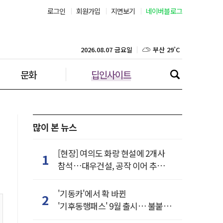
서울 36˚C
로그인
회원가입
지면보기
네이버블로그
부산 29˚C
2026.08.07 금요일
대구 30˚C
문화
딥인사이트
인천 31˚C
광주 30˚C
대전 31˚C
많이 본 뉴스
울산 28˚C
[현장] 여의도 화랑 현설에 2개사
1
참석…대우건설, 공작 이어 추가
강릉 28˚C
거점 확보하나
'기동카'에서 확 바뀐
2
제주 29˚C
'기후동행패스' 9월 출시… 불붙은
카드사 경쟁