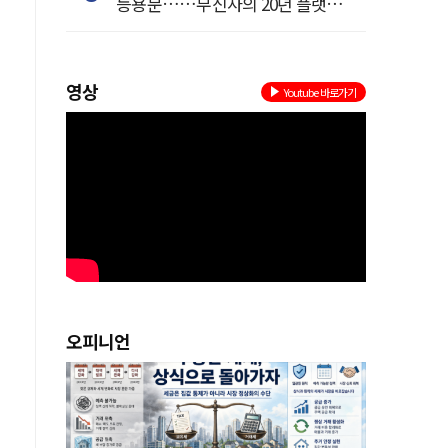
등용문……무신사의 20년 플랫폼
혁명
영상
Youtube 바로가기
오피니언
서