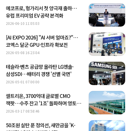
에코프로, 헝가리서 첫 양극재 출하…
유럽 프리미엄 EV 공략 본격화
2026-06-10 11:05:03
[AI EXPO 2026] "AI 서버 얼마죠?"…
코엑스 달군 GPU·인프라 확보전
2026-05-08 16:23:04
테슬라·벤츠 공급망 올라탄 LG엔솔·
삼성SDI…배터리 경쟁 '선별 국면'
2026-05-01 07:00:00
셀트리온, 3700억대 글로벌 CMO
잭팟…수주 잔고 '1조' 돌파하며 영토
확장
2026-03-17 08:58:46
50조원 실탄 푼 정의선, 새만금을 'K-