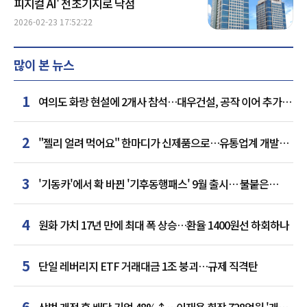
피지컬 AI' 전초기지로 낙점
2026-02-23 17:52:22
많이 본 뉴스
1
여의도 화랑 현설에 2개사 참석…대우건설, 공작 이어 추가
거점 확보하나
2
"젤리 얼려 먹어요" 한마디가 신제품으로…유통업계 개발실
된 SNS
3
'기동카'에서 확 바뀐 '기후동행패스' 9월 출시… 불붙은
카드사 경쟁
4
원화 가치 17년 만에 최대 폭 상승…환율 1400원선 하회하나
5
단일 레버리지 ETF 거래대금 1조 붕괴…규제 직격탄
6
상법 개정 후 배당 기업 48%↑…이재용 회장 728억원 '개인