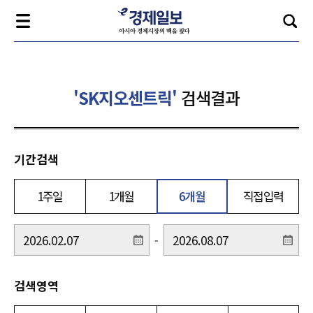
'SK지오센트릭'
검색결과
기간검색
1주일
1개월
6개월
직접입력
-
검색영역