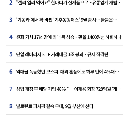
2
"젤리 얼려 먹어요" 한마디가 신제품으로…유통업계 개발실
된 SNS
3
'기동카'에서 확 바뀐 '기후동행패스' 9월 출시… 불붙은
카드사 경쟁
4
원화 가치 17년 만에 최대 폭 상승…환율 1400원선 하회하나
5
단일 레버리지 ETF 거래대금 1조 붕괴…규제 직격탄
6
역대급 폭등했던 코스피, 대외 훈풍에도 하루 만에 4%대
급락
7
상법 개정 후 배당 기업 48%↑…이재용 회장 728억원 '개인
최다'
8
발로란트 퍼시픽 결승 무대, 9월 부산에 선다