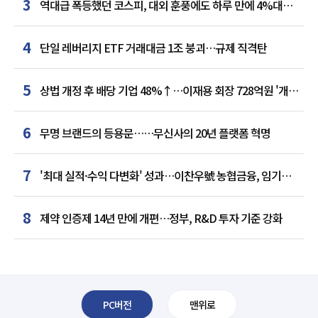
3
역대급 폭등했던 코스피, 대외 훈풍에도 하루 만에 4%대
급락
4
단일 레버리지 ETF 거래대금 1조 붕괴…규제 직격탄
5
상법 개정 후 배당 기업 48%↑…이재용 회장 728억원 '개인
최다'
6
무명 브랜드의 등용문……무신사의 20년 플랫폼 혁명
7
'최대 실적·수익 다변화' 성과…이찬우號 농협금융, 임기
말년 성장 박차
8
제약 인증제 14년 만에 개편…정부, R&D 투자 기준 강화
PC버전
맨위로