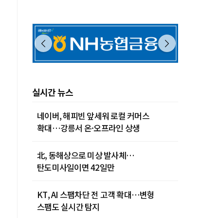
실시간 뉴스
네이버, 해피빈 앞세워 로컬 커머스
확대…강릉서 온·오프라인 상생
北, 동해상으로 미상 발사체…
탄도미사일이면 42일만
KT, AI 스팸차단 전 고객 확대…변형
스팸도 실시간 탐지