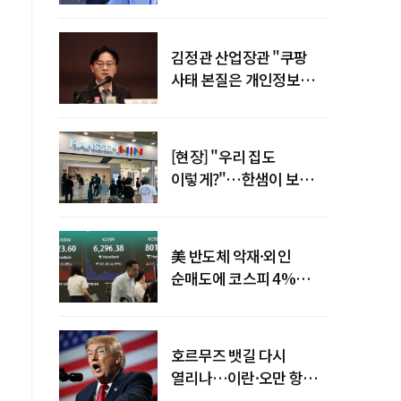
"증거부터 내놔라"
김정관 산업장관 "쿠팡
사태 본질은 개인정보
유출…한미동맹 흔들
사안 아냐"
[현장] "우리 집도
이렇게?"…한샘이 보여준
프리미엄 리모델링의 미래
美 반도체 악재·외인
순매도에 코스피 4%
급락…반면 코스닥 800선
탈환
호르무즈 뱃길 다시
열리나…이란·오만 항로
합의