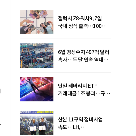
갤럭시 Z8·워치9, 7일
국내 정식 출격…100개국
순차 출시
6월 경상수지 497억 달러
흑자…두 달 연속 역대
최대
단일 레버리지 ETF
기
거래대금 1조 붕괴…규제
직격탄
산본 11구역 정비사업
하
속도…LH,
주민대표회의와