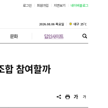
로그인
회원가입
지면보기
네이버블로그
부산 27˚C
대구 25˚C
2026.08.06 목요일
문화
딥인사이트
인천 28˚C
광주 26˚C
대전 27˚C
 조합 참여할까
울산 24˚C
강릉 24˚C
제주 28˚C