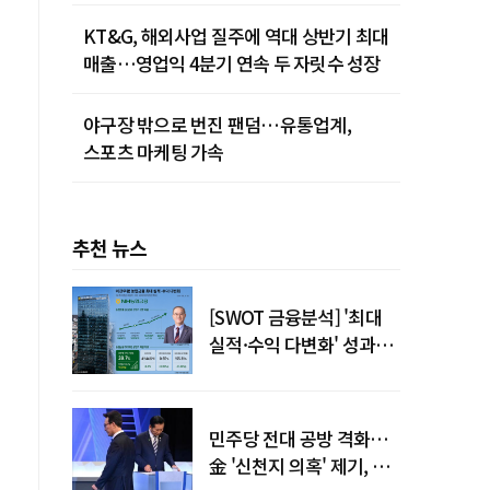
KT&G, 해외사업 질주에 역대 상반기 최대
매출…영업익 4분기 연속 두 자릿수 성장
야구장 밖으로 번진 팬덤…유통업계,
스포츠 마케팅 가속
추천 뉴스
[SWOT 금융분석] '최대
실적·수익 다변화' 성과…
이찬우號 농협금융, 임기
말년 성장 박차
민주당 전대 공방 격화…
金 '신천지 의혹' 제기, 鄭