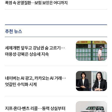
폭염 속 온열질환…보험 보장은 어디까지
추천 뉴스
세제개편 앞두고 강남권 숨 고르기…
마용성·강북은 상승세 지속
네이버는 AI 광고, 카카오는 AI 거래…
엇갈린 수익화 시계
지프·혼다·벤츠 리콜…동력 상실부터