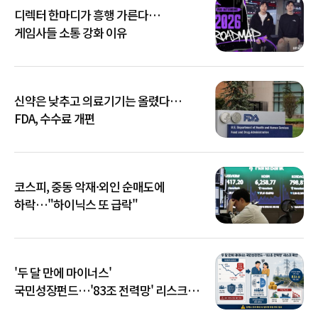
디렉터 한마디가 흥행 가른다…
게임사들 소통 강화 이유
신약은 낮추고 의료기기는 올렸다…
FDA, 수수료 개편
코스피, 중동 악재·외인 순매도에
하락…"하이닉스 또 급락"
'두 달 만에 마이너스'
국민성장펀드…'83조 전력망' 리스크
확산