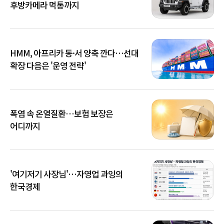
후방카메라 먹통까지
HMM, 아프리카 동·서 양축 깐다…선대
확장 다음은 '운영 전략'
폭염 속 온열질환…보험 보장은
어디까지
'여기저기 사장님'…자영업 과잉의
한국경제