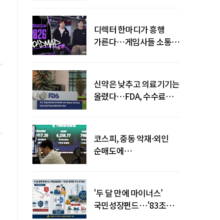
디렉터 한마디가 흥행
가른다…게임사들 소통
강화 이유
신약은 낮추고 의료기기는
올렸다…FDA, 수수료
개편
코스피, 중동 악재·외인
순매도에
하락…"하이닉스 또
급락"
'두 달 만에 마이너스'
국민성장펀드…'83조
전력망' 리스크 확산