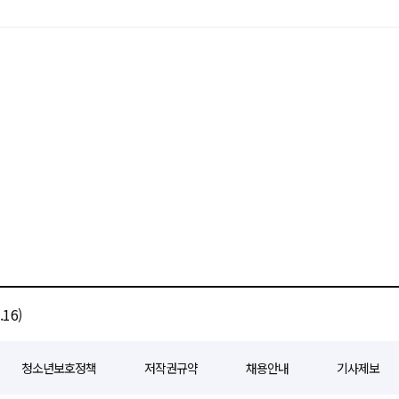
16)
청소년보호정책
저작권규약
채용안내
기사제보