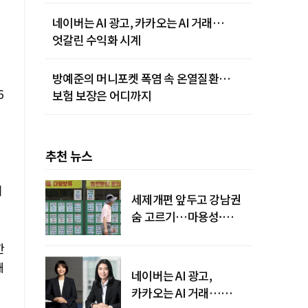
네이버는 AI 광고, 카카오는 AI 거래…
엇갈린 수익화 시계
방예준의 머니포켓 폭염 속 온열질환…
6
보험 보장은 어디까지
추천 뉴스
기
세제개편 앞두고 강남권
숨 고르기…마용성·
강북은 상승세 지속
한
개
네이버는 AI 광고,
카카오는 AI 거래…