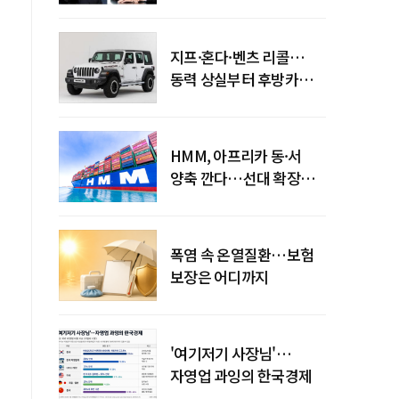
엇갈린 수익화 시계
지프·혼다·벤츠 리콜…
동력 상실부터 후방카메라
먹통까지
HMM, 아프리카 동·서
양축 깐다…선대 확장
다음은 '운영 전략'
폭염 속 온열질환…보험
보장은 어디까지
'여기저기 사장님'…
자영업 과잉의 한국경제