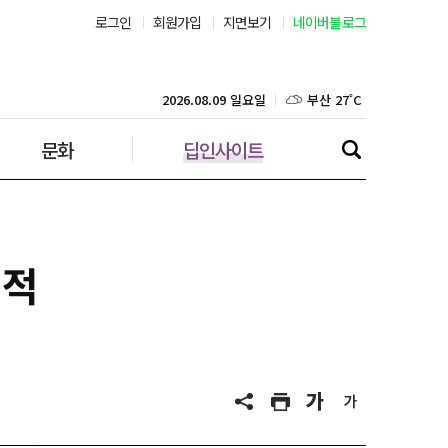
로그인
회원가입
지면보기
네이버블로그
부산 27˚C
대구 25˚C
2026.08.09 일요일
문화
딥인사이트
인천 25˚C
광주 26˚C
대전 26˚C
실적
울산 26˚C
강릉 21˚C
제주 29˚C