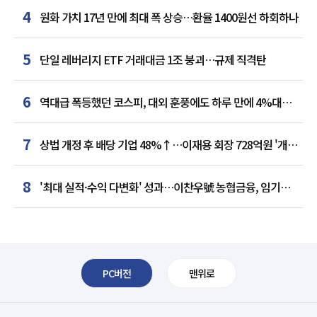
4
원화 가치 17년 만에 최대 폭 상승…환율 1400원선 하회하나
5
단일 레버리지 ETF 거래대금 1조 붕괴…규제 직격탄
6
역대급 폭등했던 코스피, 대외 훈풍에도 하루 만에 4%대
급락
7
상법 개정 후 배당 기업 48%↑…이재용 회장 728억원 '개인
최다'
8
'최대 실적·수익 다변화' 성과…이찬우號 농협금융, 임기
말년 성장 박차
PC버전
맨위로