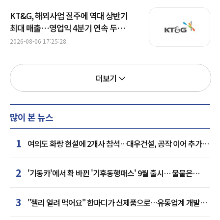
KT&G, 해외사업 질주에 역대 상반기
최대 매출…영업익 4분기 연속 두
자릿수 성장
2026-08-06 17:25:28
더보기
많이 본 뉴스
1
여의도 화랑 현설에 2개사 참석…대우건설, 공작 이어 추가
거점 확보하나
2
'기동카'에서 확 바뀐 '기후동행패스' 9월 출시… 불붙은
카드사 경쟁
3
"젤리 얼려 먹어요" 한마디가 신제품으로…유통업계 개발실
된 SNS