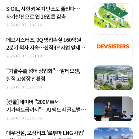
S-OIL, 샤힌 키우며 탄소도 줄인다…
자가발전으로 연 16만톤 감축
2026-08-07 13:48:26
데브시스터즈, 2Q 영업손실 160억원
2분기 적자 지속…신작·IP 사업 앞세워
턴어라운드 시동
2026-08-07 11:21:18
"기술수출 넘어 상업화"…알테오젠,
실적 고성장 전환점
2026-08-07 11:06:50
[컨콜] 네이버 "200MW서
기가와트급까지"…AI 팩토리 글로벌
확장 청사진
2026-08-07 11:05:56
대우건설, 모잠비크 '로부마 LNG 사업'