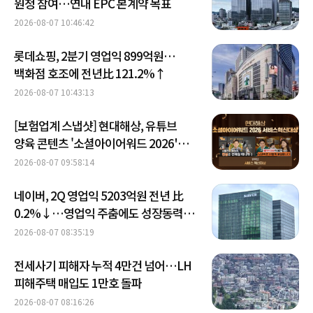
원청 참여…연내 EPC 본계약 목표
2026-08-07 10:46:42
롯데쇼핑, 2분기 영업익 899억원…
백화점 호조에 전년比 121.2%↑
2026-08-07 10:43:13
[보험업계 스냅샷] 현대해상, 유튜브
양육 콘텐츠 '소셜아이어워드 2026'
대상 수상 外
2026-08-07 09:58:14
네이버, 2Q 영업익 5203억원 전년 比
0.2%↓…영업익 주춤에도 성장동력
키운다
2026-08-07 08:35:19
전세사기 피해자 누적 4만건 넘어…LH
피해주택 매입도 1만호 돌파
2026-08-07 08:16:26