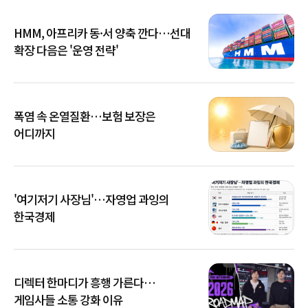
HMM, 아프리카 동·서 양축 깐다…선대
확장 다음은 '운영 전략'
폭염 속 온열질환…보험 보장은
어디까지
'여기저기 사장님'…자영업 과잉의
한국경제
디렉터 한마디가 흥행 가른다…
게임사들 소통 강화 이유