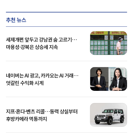
추천 뉴스
세제개편 앞두고 강남권 숨 고르기…
마용성·강북은 상승세 지속
네이버는 AI 광고, 카카오는 AI 거래…
엇갈린 수익화 시계
지프·혼다·벤츠 리콜…동력 상실부터
후방카메라 먹통까지