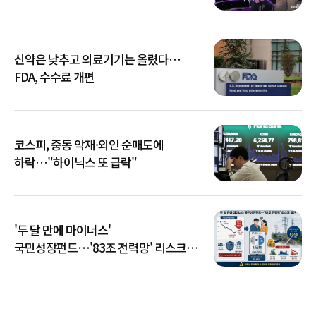
신약은 낮추고 의료기기는 올렸다…
FDA, 수수료 개편
코스피, 중동 악재·외인 순매도에
하락…"하이닉스 또 급락"
'두 달 만에 마이너스'
국민성장펀드…'83조 전력망' 리스크
확산