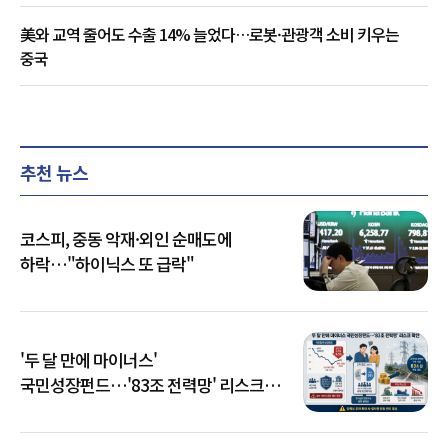
美와 교역 줄어도 수출 14% 늘었다…로봇·관광객 소비 키우는
중국
추천 뉴스
코스피, 중동 악재·외인 순매도에
하락…"하이닉스 또 급락"
'두 달 만에 마이너스'
국민성장펀드…'83조 전력망' 리스크
확산