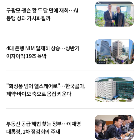
구광모·젠슨 황 두 달 만에 재회…AI
동맹 성과 가시화될까
4대 은행 NIM 일제히 상승…상반기
이자이익 19조 육박
"화장품 넘어 헬스케어로"…한국콜마,
제약·바이오 축으로 몸집 키운다
부동산 공급 해법 찾는 정부…이재명
대통령, 2차 점검회의 주재