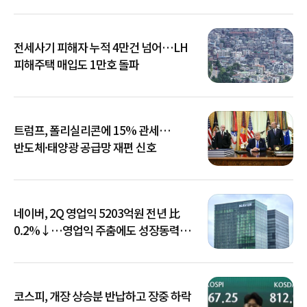
전세사기 피해자 누적 4만건 넘어…LH
피해주택 매입도 1만호 돌파
트럼프, 폴리실리콘에 15% 관세…
반도체·태양광 공급망 재편 신호
네이버, 2Q 영업익 5203억원 전년 比
0.2%↓…영업익 주춤에도 성장동력
키운다
코스피, 개장 상승분 반납하고 장중 하락