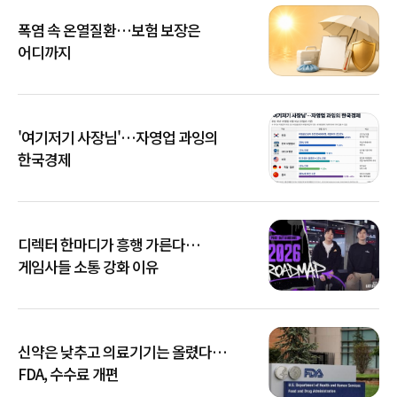
폭염 속 온열질환…보험 보장은
어디까지
'여기저기 사장님'…자영업 과잉의
한국경제
디렉터 한마디가 흥행 가른다…
게임사들 소통 강화 이유
신약은 낮추고 의료기기는 올렸다…
FDA, 수수료 개편