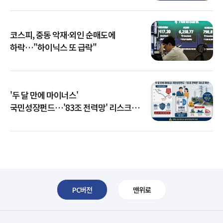
코스피, 중동 악재·외인 순매도에
하락…"하이닉스 또 급락"
'두 달 만에 마이너스'
국민성장펀드…'83조 전력망' 리스크
확산
PC버전
맨위로