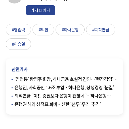
기자페이지
#영업력
#외환
#하나은행
#퇴직연금
#이승열
관련기사
'영업통' 함영주 회장, 하나금융 호실적 견인…'현장경영'
빛났다
은행권, 사회공헌 1.6조 투입…하나은행, 상생경영 '눈길'
퇴직연금 "이젠 증권보다 은행이 괜찮네"…하나은행
적립금 '선두'
은행권 해외 성적표 희비…신한 '선두' 우리 '추격'