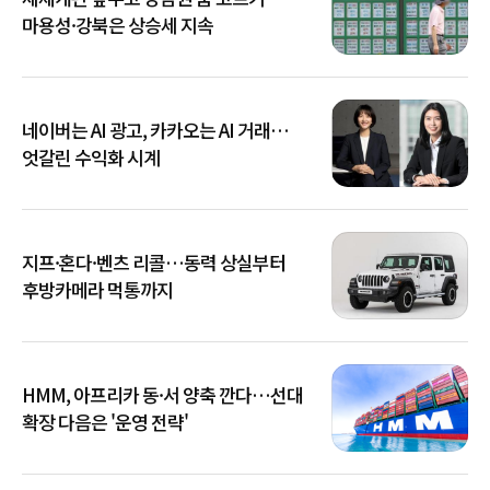
마용성·강북은 상승세 지속
네이버는 AI 광고, 카카오는 AI 거래…
엇갈린 수익화 시계
지프·혼다·벤츠 리콜…동력 상실부터
후방카메라 먹통까지
HMM, 아프리카 동·서 양축 깐다…선대
확장 다음은 '운영 전략'