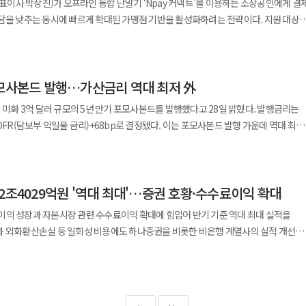
대표이사 박상진)가 오프라인 통합 단말기 ‘Npay 커넥트’를 이용하는 소상공인에게 결
영사인증 금융위임장 서비스 구축 업무협약의 첫 성과다. 참여 기관은 △
전년 동기(8조972억원) 대비 1% 증가하는 데 그쳤다. 은행별 당기순이익 증가율도
 낮추는 동시에 빠르게 확대된 가맹점 기반을 활성화하려는 전략이다. 지원 대상은
 △국민은행 △농협은행 △부산은행 △우정사업본부 등 7곳이다. 우리은행과
렸다.
하는 Npay 커넥트 가맹점이다. 오는 8월 3일부터 12월 31일까지 QR과 삼성페이,
으로 참여 금융기관을 확대하고 디지털 영사
B금융이 44%로 가장 높았다. 신한금융은 약 35%로 뒤를 이었고 우리금융과
 발생한 Npay 머니·포인트 현장결제 수수료를 환급한다. 신용·체크카드를
포의 생활 편의를 높일 계획이다.
 실적이 뚜렷하게 성장했다. 최근
는 것은 아니다. Npay 머니와 포인트로 이뤄진 현장결제에 부과되는 Npay 수수료만
기순이익은 7963억원으로 전년 동기
포모사본드 발행…가산금리 역대 최저 外
했다. 국내외 주식 거래대금 확대와 자산관리(WM), 세일즈앤트레이딩(S&T) 부문 실적
화 3억 달러 규모의 5년 만기 포모사본드를 발행했다고 28일 밝혔다. 발행금리는
. 결제 단계에서 매장 쿠폰을 적용하고 결제가 끝난 뒤에는 네이버 리뷰 작성으로
OFR(담보부 익일물 금리)+68bp로 결정됐다. 이는 포모사본드 발행 가운데 역대 최저
탁매매 수수료 확대와 금융상품 판매, 투자은행(IB) 부문 성장이 실적을 끌어올렸다.
 6월 가맹점 10만개를 넘어섰다.
 발행됐다. 포모사본드는 해외 발행기관이 대만 자본시장에서
731억원을 기록하며 전년 동기(1068억원) 대비 155.7% 증가했다. 4대 금융 계열
의 성과로, 최근 3개월 동안에만 5만2000개 가맹점이 추가됐다. 이번 수수료
홍콩과 대만의 주요 투자자를 대상으로
다. 우리투자증권의 당기순이익도 247억원으로 전년 동기보다 47.1% 늘었다.
결제 사용을 늘리려는 조치로 풀이된다. 네이버는 결제와 쿠폰, 리뷰, 스마트플레이스
00만 달러의 유효 수요가 몰렸다. 이번 발행은 하나은행이 지난 2019년
올린 것은 증권이었으나 향후 금융지주 간 비은행 경쟁에서 보험 계열사의 주목도도
방문 데이터를 확보하고, 소상공인은 고객 관리와 매장 홍보에 이를 활용하는 구조를
2조4029억원 '역대 최대'…증권 호황·수수료이익 확대
 발행한 이후 약 7년 만이다. 하나은행은 앞으로도 외화 조달 수단을 다변화할
다른 금융그룹 대비 규모를 갖춘 손해보험·생명보험 계열사를 운영 중이다. 신한금융은
고 있으며 우리금융은 동양생명과 ABL생명 편입 효과를 본격화하고 있다. 다만
이익 성장과 자본시장 관련 수수료이익 확대에 힘입어 반기 기준 역대 최대 실적을
 함께 서울 지역 Npay 커넥트 가맹점에 보증부 대출을 제공하고 있다.
었던 것은 하나은행에 대한 글로벌 투자자들의 높은 신뢰가 있었기 때문"이라며
 올해 상반기 신한라이프·KB라이프·하나생명·동양생명 등 4개 주요 생명보험사의
과 외화환산손실 등 일회성 비용에도 하나증권을 비롯한 비은행 계열사의 실적 개선이
수료 지원은 올해 들어 네 번째다. 설 연휴와 가정의 달, 여름 휴가철에 이어 이번에는
 정교한 발행 전략을 통해 외화 조달 수단을 다변화해 나가겠다"고 말했다. ◆
 동기(6329억원) 대비 13.7% 감소했다. 신한라이프의 당기순이익은 2906억원으로
대면 전용 상품인 'I-포켓몬 체크카드'를
6% 줄었고 KB라이프는 1506억원으로 전년 동기(1891억원)보다 20.4% 감소했다.
다. 상반기 누적 당기순이익은 2조4029억원으로 전년 동기
말기 시장의 경쟁 기준도 단순한 결제 처리에서 매장
(171억원) 대비 21.6% 줄었다. 반면 우리금융에 편입된 동양생명의 올해 상반기
가했다. 반기 기준 역대 최대 규모다. 같은 기간 영업이익은 3조2480억원으로 전년 동기
pay 커넥트의 지속적인 확산은 수수료 지원 종료 이후에도 가맹점의 결제 이용률과
개인 고객이며 1인당 1종만 신청할 수 있다.
기(824억원) 대비 11.5% 증가했다. 4대 금융 계열 생명보험사 가운데 유일하게
확대된
지에 따라 평가될 전망이다.
 통해 발급 가능하다. 만 18세 이하 미성년자는 i-ONE Bank 개인