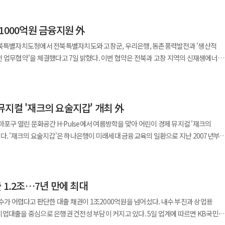
이 높다는 의미다. 은행별로는 하나은행의 NIM 개선 폭이 가장
1000억원 금융지원 外
년 동기(1.48%)보다 0.13%p 상승했다. 하나은행의 이자수익률은 같은
11%p 낮아졌지만 이자비용률은 2.50%에서 2.24%로 0.26%p 하락했다. 조달비용이
전북특별자치도청에서 전북특별자치도와 고창군, 우리은행, 동촌풍력발전과 '생산적
서 이자수익률과 이자비용률의 차이인 순이자스프레드(NIS)는 1.41%에서 1.56
다고 7일 밝혔다. 이번 협약은 전북과 고창 지역의 신재생에너지
진되는 산업·투자사업에 필요한 금융을 공급하기 위해 마련됐다. 협약에 따라
해 2분기 90조5000억원에서 올해 2분기 97조2000억원으로 늘었다. 저금리성
진에 필요한 행정 지원과 대상 사업 및 RE100 기업 발굴에 나선다. 신협과
NIM은 1.61%로 전년 동기(1.55%)보다
한 상생·생산적 금융을 지원하고 동촌풍력발전은 지역인프라펀드의 첫 사업인 고창
3.99%에서 3.84%로 0.15%p 낮아졌지만 부채비용률은 2.56%에서 2.30%로
뮤지컬 '재크의 요술지갑' 개최 外
높아졌다. 신한은행은 조달비용 하락이 운용자산 수익률 하락을
 인프라에 공급해 에너지 전환을 지원하고 금융 성과가 지역경제로 이어지는 구조를
마포구 열린 문화공간 H-Pulse에서 여름방학을 맞아 어린이 경제 뮤지컬 '재크의
 이자부문이익도 4조8888억원으로 전년 동기 대비 9.5% 증가했다. 국민은행의
2007년부터
기(1.73%)보다 0.01%p 올랐다. 4대 은행 가운데 절대 수준은 가장 높았지만 상승 폭은
W급 풍력발전기 12기가 설치되며 총사업비는 약 4000억원이다. 사업은 주요
까지 누적 670여 회 공연을 통해 약 20만명의 어린이가 관람했다. 공연은 동화
 조달비용 절감과 안정적인 여신 성장이 순이자이익 증가에 영향을 미쳤다고 설명했다.
마쳤다. 한국중부발전과 20년 장기 고정가격 계약도 체결했다. 발전소에서 생산된
의 필요성과 올바른 소비생활, 나눔의 가치 등을 어린이 눈높이에 맞춰 뮤지컬 형식으
.51%로 0.06%p 상승했다. 원화대출 이자율은 지난해 2분기 4.05%에서 올해 2분기
예정이다. 고영철 신협중앙회장은 "이번 협약은 지역 조합의
반영해 환율 개념을 배우는 내용도 포함했다. 하나은행은 이번 공연에
원화예금 이자율은 2.28%에서 2.06%로 0.22%p 하락했다. 이에 원화 대출과 예금 간
연결하는 신협형 생산적 금융의 의미 있는 사례"라며 "재생에너지와 지역산업의 지속
 1.2조…7년 만에 최대
가족 등 200여명을 초청했다. 특히 영어와 중국어, 베트남어 등 다국어 자막을
 이자이익도 모두 증가했다. 4대
. ◆ GLN인터내셔널, 방한 외국인 QR결제 가맹점
안경을 활용한 배리어프리 공연으로 진행해 다문화 가족 100여명이 언어 제약 없이
 18조9822억원으로 전년 동기(17조4208억원)보다 1조5614억원(9.0%) 늘었다.
회수가 어렵다고 판단한 대출 채권이 1조2000억원을 넘어섰다. 내수 부진과 상업용
억원으로 전년 동기 대비 14.5% 증가해 가장 높은 증가율을 기록했다. 신한은행은
심으로 은행권 건전성 부담이 커지고 있다. 5일 업계에 따르면 KB국민·
 수 있도록 이번 공연을 마련했다"며 "앞으로도 어린이들의 올바른 경제관념 확립과
은 4조1170억원으로 6.9%, 국민은행은 5조5119억원으로 5.9% 늘었다. 다만