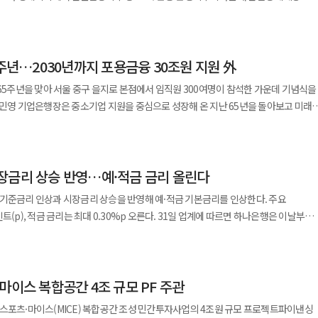
 AI 플랫폼으로 발전시킬 계획이다. 연내 구축을 추진 중인 그래픽처리장치(GPU)
상 중요한 금융기관(D-SIFI)으로 선정했다. D-SIB는 금융시스템에 미치는
뿐인 사장님 대출' 등을 통해 무담보·무보증 금융지원과 성실상환 인센티브도 확대할
31일적금은 고객이 저축을 어렵고
 코드 작성과 자료 탐색 부담을
추가자본 적립의무 등 강화된 감독기준을 적용하는 제도다. 국내에는 지난 2016년
 하는 게임처럼 쉽고 재밌게 받아들일 수 있도록 설계한 상품"이라며 "앞으로도
제 해결에 집중할 수 있도록 지원하는 AI 개발 파트너"라며 "앞으로도 AI 기술을
해 포용금융 성과를 관리하고 실행 책임과 평가체계를 단계적으로 구축할 계획이다.
금융을 경험할 수 있도록 차별화된 상품과 서비스를 선보이겠다"고 말했다.
 하나은행, 미성년자 '원픽 통장' 가입 이벤트 실시
5주년…2030년까지 포용금융 30조원 지원 外
△NH농협금융지주다. 은행은 △신한은행 △우리은행 △KB국민은행 △하나은행
행은 하반기 중 통신정보 등 신규 대안 정보를 융합한 3차 고도화
 통장인 '원픽(ONE PICK) 통장' 신규 가입 고객을 대상으로 여름방학 맞이
다. 금융위원회 주관 '소상공인 특화 신용평가모형(SCB)' 시범운영에도 참여한다.
 65주년을 맞아 서울 중구 을지로 본점에서 임직원 300여명이 참석한 가운데 기념식을
규
측정해 금융시스템에 미치는 영향력을 평가했다. 평가 결과 △신한·하나·KB·
. 하나금융은 △하나원큐안심중금리대출 △새희망홀씨 △햇살론 등 상품 공급을
언의 통합 1회 이용권을 제공한다. 통합 이용권은 원픽 통장 가입 완료
KB국민·하나·농협은행 △한국산업은행 △중소기업은행의 평가점수가 D-SIB 선정
형 홍보를 강화할 방침이다. 지난 5월 발표한 하나미소금융재단 1000억원 추가 출연
로운 미래 비전인 'ON-IBK'를 바탕으로
통장은 미성년자 전용 파킹통장으로 매일 최종 잔액
 보호 분야에서는 장기연체채권 정리와 채무조정을
. 오는 2030년까지 금융 소외계층과 취약차주의 재기·회복을 위해 30조원 이상을
 연 2.0% 금리를 제공한다. 친권자인 부모는 별도 서류 제출이나 영업점 방문 없이
IB로 선정된 10개 은행·은행지주회사에 내년
 4000억원 규모의 장기연체채권 소각과 소멸시효 도래 채권 정리를 완료했다.
자 고객의 실내 여가활동을
아 이번 재지정으로 발생하는 실질적인
 지원한다. 금융범죄 예방 체계도 강화한다. 하나은행은 최근
장금리 상승 반영…예·적금 금리 올린다
 네이티브 뱅크'로 전환해 성장 기반을 강화할 방침이다. 장 행장은 "급변하는
련했다"며 "앞으로도 다양한 제휴를 통해 미성년자 고객 혜택을 확대하겠다"고 말했다
상된다. 지난해 말 기준 10개 은행·은행지주회사의 자본비율은 모두 내년 최저 적립
이스피싱 피해를 예방했으며 하반기에는 신종 사기 패턴 분석과 고객 맞춤형 대응체계를
임의 변화 속에서도 기업은행은 국책은행으로서의 본분을 다해왔다"며 "기업과 개인
조경제혁신센터가 주관하는 오픈이노베이션
 기준금리 인상과 시장금리 상승을 반영해 예·적금 기본금리를 인상한다. 주요
만드는 새로운 미래 비전 'ON-IBK'를 통해 사회적 책임을 다하는 은행으로
 지난해 '2025 3rd S.Stage'에 이어 2년 연속
는 최대 0.30%p 오른다. 31일 업계에 따르면 하나은행은 이날부터
자펀드 참여와 맞춤형 금융지원 방안을 넓히기로 했다. 하나금융은 지난
토스뱅크가 유일하다. 협업 분야는 지난해 사업자 신용평가 1개에서
음달 3일부터 변경 금리를 적용한다. 대표 정기예금인 '하나의 정기예금'
과를 통보하고
신기업 인턴십' 프로그램을 운영하고 있다. 이를 통해 현재까지 사회혁신기업 935곳과
026년 어린이 전통문화체험 기차여행'을 진행한다고 31일 밝혔다. 참여 아동들은
야는 △개인사업자·법인 계좌 연계 솔루션 △포용금융 △비이자수익 △리테일자산관리
씩 오른다. 1개월 이상 상품은 연 1.80%에서 2.05%로, 3개월 이상은 1.90%에서
. D-SIFI는 선정 통보를 받은 날부터 3개월 이내에 금융감독원에
하고 전통한지 뜨기와 전주비빔밥 만들기, 한옥마을 탐방 등 전통문화 체험 프로그램에
.00%에서 2.25%, 12개월 이상은 2.05%에서 2.30%로 각각 조정된다. 48개월
.
계획과 선언에 머무르지 않고 손님이 일상에서 체감할 수 있는 실질적인 변화와 성과를
 일대일 멘토링 기회가 제공된다. 토스뱅크는 중저신용자 대출 비중을
마이스 복합공간 4조 규모 PF 주관
15%에서 2.40%로 오른다. '369정기예금'의 12개월 만기 금리는 연 2.20%에서
공인, 취약계층에 대한 금융 지원의
 3684명에게 총 6억원을 지원했다. 올해 사업이 마무리되면 누적 참여 인원은
5월 펀드 판매를 위한 금융투자업 본인가를 획득했다. 이번 프로그램을 통해
융의 진정성 있는 손님 중심 철학을 바탕으로 포용금융의 그룹 내재화 및 흔들림 없는
 스포츠·마이스(MICE) 복합공간 조성 민간투자사업의 4조원 규모 프로젝트파이낸싱
타트업과 협업을 확대할 계획이다. 이번 프로그램에는 토스뱅크와 함께