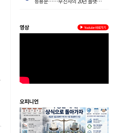
등용문……무신사의 20년 플랫폼
혁명
영상
Youtube 바로가기
%
로
오피니언