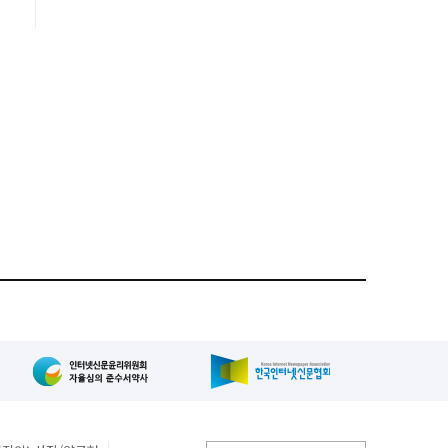
대
)
을
의