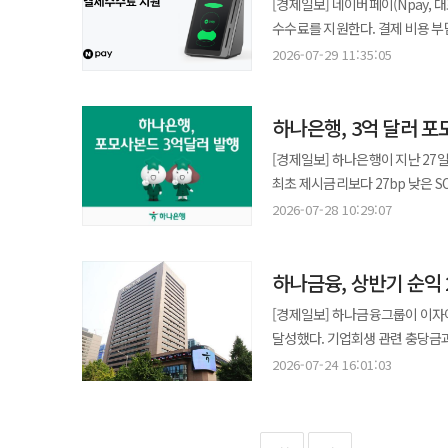
[경제일보] 네이버페이(Npay, 
금융결제원 △금융사가 체결한 디지털 
당기순이익은 8조1780억원으로 
수수료를 지원한다. 결제 비용 부담을
신한은행 △기업은행 △하나은행
금융그룹 전체 증가율보다 낮았다. 반면 비은행 계열사의 당기순이익은 뚜렷한 증가세를 보이며 기여도를 끌어올
국세청 기준 영세·중소 등급에 해당
경남은행, iM뱅크 등 3곳은 하반기 참여할 예정이다. 재외동포청은 앞
2026-07-29 11:35:05
금융그룹별 비은행 이익 비중은 K
안면인식 결제 ‘페이스사인’ 등을 통해
서비스를 단계적으로 넓혀 재외동
하나금융은 각각 22.3%, 18.8%를 기록했다. 특히 비은행 계열사 중 증권 계열사의
포함한 모든 결제 수수료가 지원되
증시 호황으로 거래 수수료 수익이 급증하면서다. KB증권의 올해 상반기 당
하나은행, 3억 달러 
대상이다. 가맹점은 별도로 신청할 필요가 없다. 환급액은 월 단위로 산정해 다음 달 15일 Npay 커넥트에 등록된
(3389억원) 대비 135% 증가
BC카드 정산계좌로 지급한다. Npay 커넥트는 카드와 QR, 간편결제, NFC, 안면인식 결제 등을 하나의 기기에서
[경제일보] 하나은행이 지난 27일 미
개선이 영향을 미쳤다. 신한투자증권의 당기순이익은 5777억원으로 전년 동기(2589억원)보다 123.1% 늘었다.
처리하는 오프라인 통합 단말기다
최초 제시금리보다 27bp 낮은 S
주식시장 거래대금 증가에 따른 위
연결한다. 미니 키오스크로도 활용할 수 있다. 지난해 11월 출시된 Npay 커넥트는 올해
가산금리다. 채권은 5년 만기 변동금리부채권(FRN)으로
하나증권은 같은 기간 당기순이익 2
2026-07-28 10:29:07
네이버페이에 따르면 출시 후 7개월 만
대만달러가 아닌 다른 통화로 발행하는 채권이다. 하나은행은 발행에 앞서 
증권사 가운데 가장 높은 증가율이
지원은 단말기 보급을 넘어 실제 
투자설명회를 진행했다. 이번 발행에는 총 9억80
상반기 비은행 실적을 직접 끌어
연결해 소비자의 매장 방문과 재
하나금융, 상반기 순익 
6월 4억달러 규모의 포모사본드를
높아지고 있다. KB금융은 이미 
확대하고 있다. 금융 지원도 결합하고 있다. 네이버페이는 중소상공인희망재단과 노후 결제 단말기 교체를 지원하고
계획이다. 하나은행 관계자는 "글로벌 금융시장의 변동성이 확대된 상황에서도 포모사본드 시장에서 역대 최저
손해보험 포트폴리오 보강을 검토하
[경제일보] 하나금융그룹이 이자
있으며 서울신용보증재단·하나은행과
가산금리로 외화를 조달할 수 있
실적 면에서는 대부분 부진했다.
달성했다. 기업회생 관련 충당금
소상공인을 대상으로 한 Npay 수
"앞으로도 적극적인 투자자 소통과
당기순이익은 5465억원으로 전년
순이익 증가를 이끌었다. 24일 하나금융 경영 실적 발표에 따르면 올해 2분기 연결 기준 당기순이익은
연말까지 지원 기간을 넓혔다. 네이버페이 관계자는 “소상공인이 Npay 커넥트를 통해 매장 경쟁력과 사업 성장 효과를
2026-07-24 16:01:03
IBK기업은행, 비대면 전용 'I-포켓몬 체크카드' 출시 IBK기업은행이 비
전년 동기(3443억원) 대비 15.
1조1928억원으로 전분기(1조2100억원) 대비 1.4% 감소했
체감할 수 있도록 상생 프로그램을 이어가겠다”고 말했다. 결제 단
출시했다고 28일 밝혔다. 이번 상품은 국내외 모든 가맹점에서 이용 금액의 0.2%를 할인해준다. 온라인 쇼핑과 커피,
하나생명도 134억원으로 전년 동기
(2조3010억원) 대비 4.4% 증
운영 지원으로 이동하고 있다. N
대중교통 이용 시에는 0.6% 할인 혜택을 제공한다. 발급 대상은 만 7세 이상 
당기순이익은 919억원으로 전년 동
(2조9822억원)보다 8.9% 늘었다. 하나금융의 실적 개선은 이자이익과 수수료이익을 합한 핵심이익이 
리뷰·쿠폰 기능 활용이 유지되는
i-ONE Bank 개인 애플리케이션(앱)과 IBK카드 앱을