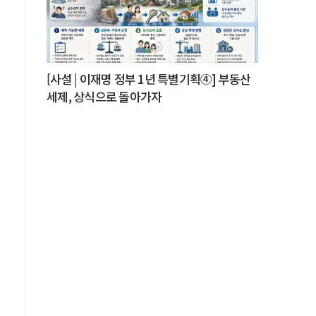
로
[사설 | 이재명 정부 1년 특별기획④] 부동산
세제, 상식으로 돌아가자
의
식
안