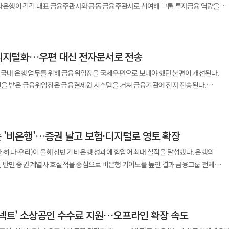
2.30%에서 2.55%로 상향된다. '고단위플러스'와 일반 정기예금 기본금리도 가입
하겠다"고 덧붙였다.
하나은행이 각각 대표 금융주관사와 공동 금융주관사로 참여해 그룹 투자금융 역량을
 지원하고 코레일 철도공익복지재단은 열차 전용칸을 제공한다. 초록우산은 참여
손해보험 △LG화학 등이 참여한다. 모집 기간은 오는 30일까지다. 토스뱅크
음 금리도 0.25%p씩 인상된다. 90일 미만
은 전통문화 체험 프로그램 운영을 맡는다. 신협재단은 전주한지와
에서 스타트업과 협업을 추진할 계획"이라며 "유망 스타트업과 상생하며 실질적인
상품은 2.10%에서 2.35%로 조정된다. 적립식 예금 금리는 상품별로
업시행자인 서울스마트마이스파크는 지난 28일
문화·관광자원을 프로그램과 연계해 아동의 문화체험 기회를 넓히고 지역상생도 지원할
다.
나 월복리 적금'과 '주거래 하나 월복리 적금'은 1년 만기 기준 연 2.75%에서 2.95%,
결했다. 서울스마트마이스파크는 사업 추진을 위해 설립될 예정인 사업시행법인이다.
 만기는 2.85%에서 3.10%로 0.25%p 오른다. '내맘적금'은 가입 기간에
디지털화…우편 대신 전자문서로 전송
재무적투자자 등이 출자자로 참여한다. 하나금융은 한화 건설부문,
래 친구들과 소중한 추억을 쌓길 바란다"며 "앞으로도 미래세대의 건강한 성장을 돕는
7개월 이상 13개월 미만 상품은 연 1.50%에서 1.80%로, 13개월 이상 25개월 미만
3H 컨소시엄'을 구성해 지난 2021년 12월 우선협상대상자로 선정됐다. 이후 약
출시 하나은행이 외국인
 국내 은행 업무를 위해 금융위임장을 국제우편으로 보내야 했던 불편이 개선된다.
정된다.
지에 △전시·컨벤션시설 △
 ‘하나 농어업인 우대통장’을 출시했다고 31일 밝혔다. 이번 상품은 농어업에
을 받은 금융위임장은 금융결제원 시스템을 거쳐 금융기관에 전자 전송된다.
무시설 등을 조성하는 민간투자사업이다. 하나금융은 그룹 차원의 생산적
상으로 한다. 가입 시 농업경영체등록 확인서 또는 어업경영체등록 확인서를
금융위임장 서비스를 시작한다고 30일 밝혔다. 그동안 재외동포가 국내
'One IB' 전략에 맞춰 하나증권과 하나은행의 금융 역량을 결합하기로 했다.
수 있다. 기본금리는 연 0.1%다. 가입자가 고용한 외국인
업무를 처리하려면 대리인을 정한 뒤 재외공관에서 영사 인증을 받은 금융위임장 원본
의 재무적투자자이자 대표 금융주관사로 참여한다. 하나은행은 공동 금융주관사로
, 건별 50만원 이상 급여이체 실적이 있으면 1.9%포인트의 우대금리를 더해 최고 연
 우편 배송에 수일에서 수주가 걸리는 경우가 있었고 배송비 부담과 서류 분실 우려
 향후 실시계획 승인 등 관련 절차에 맞춰 사업
는 '비은행'…증권 날고 보험·디지털로 영토 확장
. 이번 사업은 대규모 장기 프로젝트인 만큼 금융구조 설계와 PF 금융조달이 핵심
해 '움직이는 하나은행' 외국인 전용 서비스도 운영한다. 이정현 하나은행
청과 금융결제원 시스템을 통해 해당 금융기관으로 전자 전송된다. 국내 대리인은
신한·하나·우리)이 올해 상반기 비은행 성과에 힘입어 최대 실적을 달성했다. 은행의
력 부족으로 어려움을 겪는 농어업 경영주에게 외국인 근로자 고용은 생존과 직결된
문서확인번호와 위임인의 생년월일을 확인해 금융 업무를 처리할 수 있다. 국제우편
 반면 증권 계열사 호실적을 중심으로 비은행 기여도를 높인 결과 금융그룹 전체
IB 협업 사례"라며 "앞으로도 그룹의 투자금융 역량을 유기적으로 연계해 대규모
농어업 경영주에게 실질적인 도움을 드리고 포용금융과 상생을 지속 실천해 나가겠다"고
 사라지면서 업무 처리 시간과 비용 부담이 줄어들 것으로 보인다. 서비스 이용
 지원하겠다"고 밝혔다.
재외공관 방문과 영사 인증 △문서확인번호·생년월일 대리인 전송 △대리인의 은행
은 △KB금융 3조8846억원
원(13.3%) △하나금융 2조4029억원(4.4%) △우리금융 1조6090억원(3.7%) 순이
다. 도입 전에는 위임장 발급 사실 확인만 가능하고 위변조 여부 검증이 어려웠으나
 커넥트' 소상공인 수수료 지원…오프라인 확장 속도
은행 계열사 당기순이익이 급증한 영향으로 풀이된다. 주력 사업인 은행 계열사의
비스는 지난 5월 △재외동포청 △금융위원회 △
열사 실적이 크게 성장했다. 올해 상반기 4대 금융 계열 은행의