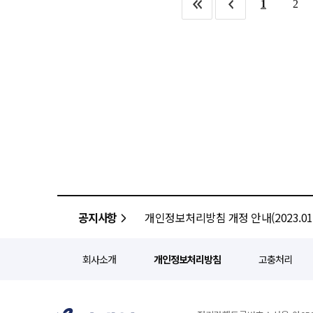
순익이 늘었다. 금융그룹별 비은행 강화 전략도 구체화되고 있다. 신한금융은 롯데손해보험 지분 인수를 포함한 비은행
1
2
영향이다. 상반기 핵심이익은 6조2956억원으로
앱의 '내아이check카드' 서비스를 통해 부모가 대신 신청
경쟁력 강화 방안을 검토 중이다.
4조8082억원으로 전년 동기(4조
함께 즐길 수 있는 포켓몬 캐릭
주주 지위를 확보하며 디지털자산 사업 확대를 추진한다. 우
확대를 이끌었다. 2분기 이자이익은 2조3029억원으로 전분기(2조5053억원)보다 8.1% 감소했다. 하나생명의
일상의 즐거움을 더하는 금융상품을 선보이겠다"고 말했다. ◆ 우
완전자회사로 편입한다. 또한 우리
변액보험 계정대체 효과 2931억원이 이자이
지난 27일 서부전선 최전방에 위치
등 증권사업 확대에 속도를 내고 있다. 금융권 관계자는 "금융지주는 은행만으로 돌아가는 조직이 
로 전분기(1.82%) 대비 0.06%
행사에는 정진완 우리은행장과 최
의존도가 지나치게 높으면 은행권에
하나은행의 2분기 원화대출은 대기업
위한 위문금 1000만원과 에너지
이자이익이 줄더라도 다른 계열사
수수료이익과 매매평가익, 기타영업
굿윌스토어를 통해 구매했다. 정진완 우리은행장은 "혹서기에도 국가 안보를 위해 헌신하고 있는 해병대 제2사단
15.2% 증가했다. 2분기 비이자이익은 
장병들에게 깊은 존경과 감사의 
1조4874억원으로 전년 동기(1조
동반자가 되겠다"고 말했다.
8196억원으로 전분기(6678억원)보다 22.7% 늘었다. 증시 호황
수수료가 7203억원을 기록해 전년
투자일임·운용수수료는 937억원으로 223.8% 증가했다. 신탁보수도 
통합 투자은행(IB) 플랫폼을 통한 인수주
공지사항
개인정보처리방침 개정 안내(2023.01.
약세에 따른 외화환산손실 영향으로
계정대체 효과 등이 반영되면서 전분기보다 33
전년 동기(2조2672억원) 대비 9
회사소개
개인정보처리방침
고충처리
하나증권의 실적 개선에 따른 성
영업이익경비율(CIR)은 38.8%로 전분기와 같은 수준을 
(6399억원) 대비 6.9% 증가했다