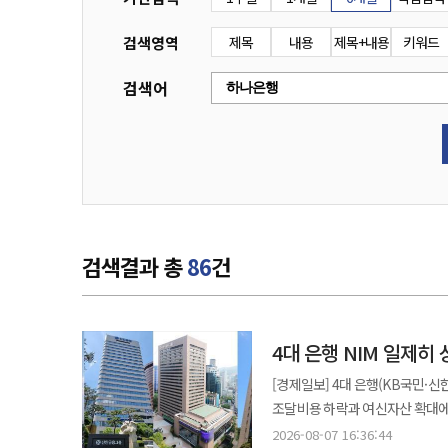
검색영역
제목
내용
제목+내용
키워드
검색어
검색결과 총
86
건
4대 은행 NIM 일제히
[경제일보] 4대 은행(KB국민·신
조달비용 하락과 여신자산 확대에
순이익은 엇갈렸다. 7일 업계에 따르면 4대 은행의 올해 2분기 NIM 단순 평균은 1.62%로 전년 동기(1.55%)보다
2026-08-07 16:36:44