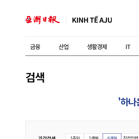
금융
산업
생활경제
IT
검색
'하나
기간검색
1주일
1개월
6개월
직접입력