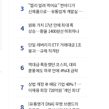
"젤리 얼려 먹어요" 한마디가
3
신제품으로…유통업계 개발실 된
SNS
원화 가치 17년 만에 최대 폭
4
상승…환율 1400원선 하회하나
단일 레버리지 ETF 거래대금 1조
5
붕괴…규제 직격탄
역대급 폭등했던 코스피, 대외
6
훈풍에도 하루 만에 4%대 급락
상법 개정 후 배당 기업 48%↑…
7
이재용 회장 728억원 '개인 최다'
[유통명가 DNA] 무명 브랜드의
8