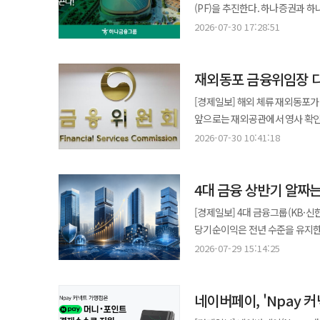
2년과 3년 만기 상품은 각각 연 
실행력 강화에 모든 역량을 집중
(PF)을 추진한다. 하나증권과 
신협재단은 사업 기획과 운영비를
△한국평가데이터 △현대홈쇼핑 △DB
기간과 이자 지급 방식에 따라 각각 0.25%p 오른다. 시장성 예금인 표지어
결집한다는 계획이다. 30일 하나금융에 따르면 하나증권과 하나은행은 '잠실 스포츠·마이스 복합공간 조성
아동 선정과 사례관리를, 전주한지협동조합
2026-07-30 17:28:51
관계자는 "지난해보다 넓은 분야
상품은 연 1.80%에서 2.05%로, 365일 
민간투자사업'의 대표 및 공동 금융주관사로 참여한다. 서울시와 사
전주비빔밥, 한옥마을 등 지역 
금융 혁신을 이뤄내겠다"고 말했
0.20~0.30%p 오른다. '급여하
사업 추진을 위한 실시협약을 체
계획이다. 고영철 신협사회공헌재단 이사장은 "다양한 문화와 여행을 경험하기 어려운 아이들이 기차여행을 통해 우리
2년은 2.80%에서 3.00%로 인상된다. 3년
재외동포 금융위임장 
한화 건설부문이 대표사를 맡고 건설·운영·
전통문화를 직접 보고 느끼며 또
따라 0.20~0.30%p 인상된다. 
아이파크현대산업개발 등과 함께 '
실질적인 지원을 지속하겠다"고 말했다. ◆ 하나은행, 농어업인 대상 '하나 농어업인 우대통장' 
[경제일보] 해외 체류 재외동포가
상품은 1.60%에서 1.90%로 조
4년7개월 만에 이번 실시협약이 체결됐다. 이번 사업은 잠실종합운동장 일대 약 35만㎡ 부
근로자를 고용 중인 농어업 경영주를 위한
앞으로는 재외공관에서 영사 확인
돔 야구장 △스포츠콤플렉스 △숙박·상업·업
종사하는 개인과 개인사업자를 대
재외동포청·금융위원회가 디지털 영사인증 
2026-07-30 10:41:18
·투자금융 실행을 위해 추진 중인 
제출해야 하며 하나은행 영업점에서 1인 1계좌까지 가입할 
금융기관의 예금, 대출 등 금융 
하나증권은 서울스마트마이스파크
근로자의 하나은행 계좌로 월 1회
국제우편으로 국내에 보내야 했다.
참여하며 현재 금융조달을 위한 대주단 구성을 완료했다. 하나금융은
2.0% 금리를 적용한다. 우대금리는 매일 최종 잔액 가운데 200만원 이하 금액에 적용된다. 하나은행은 농어업인과
4대 금융 상반기 알짜
제기돼 왔다. 앞으로는 재외동포가 365민원포털에서 금융위임장을 신청한 뒤 재외공관을 방문해 영사 확인을 받으면
단계별 금융지원을 이어갈 예정이다
외국인 고객의 금융 접근성을 높이기 위
된다. 확인된 금융위임장은 재외동포
[경제일보] 4대 금융그룹(KB·
역할이 될 전망이다. 강성묵 하나금융그룹 부회장은 "이번 사업은 하나증권과 하나은행이 각사의 전문성을 바탕으로
외환사업단 상무는 "고령화와 인
위임장 원본을 전달받지 않아도 
당기순이익은 전년 수준을 유지한
시너지를 창출한 대표적인 One 
문제"라며 "이번 상품을 통해 
발송이나 원본 서류 도착 대기 절차가
순익은 10% 가까이 성장했다. 29일 업계에 따르면 4대 금융그룹의 올해 상반기 당기순이익은 11조3392억원으로 전년
민간투자사업의 안정적인 추진을
2026-07-29 15:14:25
말했다.
절차는 △365민원포털 접속 △
동기(10조3261억원) 대비 9.8% 증가했다. 그룹별 당기순이익·전년 동기 대비 증가율
방문과 금융 업무 처리 순이다. 금융기관은 금융 공동 블록체인 시스템을 통해 디지털 영사인증 금융위임장을 조회·
(13.1%) △신한금융 3조4427억
검증한 뒤 금융거래 업무를 수행한
네이버페이, 'Npay
이들 금융그룹의 실적 개선은 비
전자문서 전송 방식으로 바뀌면서 검증 절차도 강화된다. 이번 서
실적은 전년과 비슷한 수준을 유지했으나 증권 계