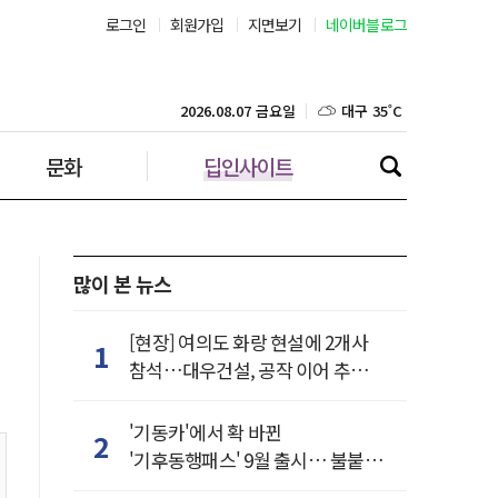
로그인
회원가입
지면보기
네이버블로그
부산 30˚C
대구 35˚C
2026.08.07 금요일
문화
딥인사이트
인천 32˚C
광주 36˚C
대전 36˚C
많이 본 뉴스
울산 31˚C
[현장] 여의도 화랑 현설에 2개사
1
참석…대우건설, 공작 이어 추가
강릉 31˚C
거점 확보하나
'기동카'에서 확 바뀐
2
제주 31˚C
'기후동행패스' 9월 출시… 불붙은
카드사 경쟁