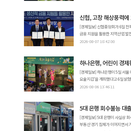
0.07%포인트(p) 상승했다. NIM은 은행이 대출 등으로 벌어들인 이자에서 예금 등에 지급한 이자를 뺀 수익성을
나타내는 지표다. 수치가 높을수록 이자 부문의 수익성
신협, 고창 해상풍력에 
컸다. 하나은행의 2분기 NIM은 1.61%로 전
기간 3.91%에서 3.80%로 0.
[경제일보] 신협중앙회가 6일 
자산수익률보다 큰 폭으로 낮아지면
금융 지원을 활용한 지역산업 발전 업무협약'을 체결했
로 확대됐다. 하나금융은 저금리성 예금 확대 등 조달 포트폴리오 개선을 통해 이자비용률을 관리했다고 설명했다.
인프라 구축을 지원하고 지역에서 추
2026-08-07 10:42:00
하나은행의 핵심저금리성예금은 지난
전북특별자치도와 고창군은 사업 추
예금 비중도 37.3%에서 39.3%로 2.0%p 상승했다. 신한은행의 2분기 
우리은행은 지역경제 활성화를 위
0.06%p 상승했다. 자산수익률은 
하나은행, 어린이 경제
해상풍력발전사업을 수행한다. 신협은 이번 사업에 지역 조합과 함께 1000억원 규모의 연계대출로 참여한다. 지역
0.26%p 하락했다. 이에 NIS는 1.43%에서 1.54%로 
조합의 자금을 대규모 재생에너지
[경제일보] 하나은행이 5일 서울 
상쇄하면서 NIM이 개선됐다. 상반기
구축한다는 계획이다. 고창 해상풍력발전사업은 전북 고창군 상하면 자룡리 인근 해상에 76.2메가와트(MW) 규모의
요술지갑'을 개최했다고 6일 밝혔다. '재크의 요술지갑'은 하나은행이 미래세대 금융교육의 일환으로 지난 
2분기 NIM은 1.74%로 전년 동
발전소를 조성하는 사업이다. 6.35M
운영해온 어린이 경제 뮤지컬이다. 현재
가장 작았다. 국민은행은 상반기
2026-08-06 13:46:11
인허가와 주민 피해보상 협의를 
'재크와 콩나무'를 바탕으로 저축
우리은행의 NIM은 1.45%에서 1
전력은 전북 지역 첨단 전략산업에 직·간접적으로 공급될 
풀어냈다. 해외여행이 늘어난 금융환경을 
3.91%로 0.14%p 낮아졌지만 
금융 역량을 지역의 미래산업과 
5대 은행 회수불능 대출
여름방학을 맞은 어린이와 다문화 
금리 차이는 1.77%에서 1.85%로 확대됐다. NIM 개선에 힘입어 4대 은행의 상반기
가능한 성장을 뒷받침하는 금융을 확대해 나가겠다"고 말했다
제공하는 인공지능(AI) 스마트 
은행의 상반기 이자이익 단순 합계는
[경제일보] 5대 은행이 사실상 
150만곳으로 확대 하나은행의 자회사 GLN인터내셔널이 방한 외국인 관광객을 위한 QR결제 서비스 확대에 나선다고
관람할 수 있도록 했다. 하나은행 관계자는 "여름방학을 맞은 어린이들이 뮤지컬을 통해 쉽고 재미있게 금융을 배우고
하나은행의 이자이익은 4조4645
부동산 경기 침체가 이어지면서 기업대출을 중
7일 밝혔다. GLN은 서울페이 운영사업자인 쿠콘과 제휴해 서울지역 소상공인 가맹점 50만곳을 추가로 확보했다. 이에
가족과 함께 소중한 추억을 만들
4조8888억원으로 9.5%, 우리은행