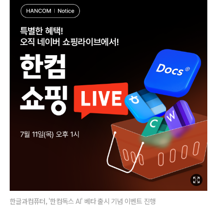
한글과컴퓨터, '한컴독스 AI' 베타 출시 기념 이벤트 진행