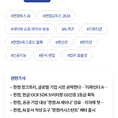
#한컴독스 AI
#한컴오피스 2024
#네이버 쇼핑 라이브 방송
#AI 퀴즈
#기프티콘
#한컴X옥스포드 블록
#생산성
#편의성
#인공지능
#문서 편집
#업무 효율성
관련기사
한컴 씽크프리, 글로벌 기업 시장 공략한다…'리파인더 AI'
베타 출시
한컴, 한글·OCR SDK 브리티향 GS인증 1등급 획득
한컴, 공공·기업 대상 '한컴 AI 세미나' 성료…지자체 첫
문서AI 도입 사례 소개
한컴, AI 문서 작성 도구 '한컴어시스턴트' 베타 출시