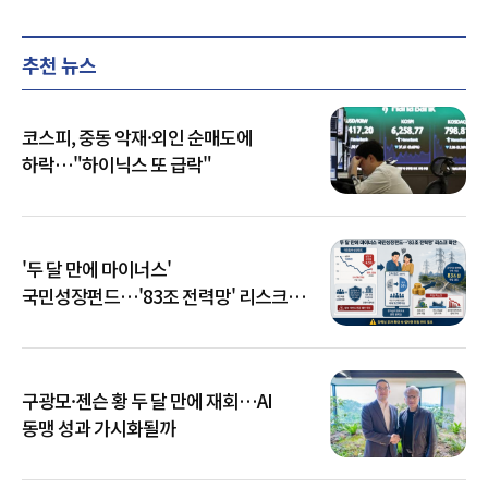
추천 뉴스
코스피, 중동 악재·외인 순매도에
하락…"하이닉스 또 급락"
'두 달 만에 마이너스'
국민성장펀드…'83조 전력망' 리스크
확산
구광모·젠슨 황 두 달 만에 재회…AI
동맹 성과 가시화될까