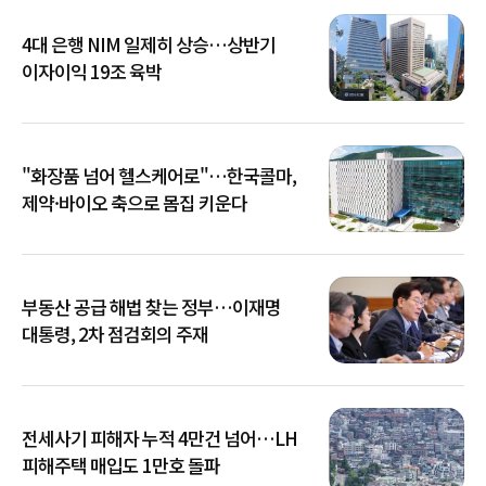
4대 은행 NIM 일제히 상승…상반기
이자이익 19조 육박
"화장품 넘어 헬스케어로"…한국콜마,
제약·바이오 축으로 몸집 키운다
부동산 공급 해법 찾는 정부…이재명
대통령, 2차 점검회의 주재
전세사기 피해자 누적 4만건 넘어…LH
피해주택 매입도 1만호 돌파