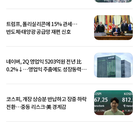
트럼프, 폴리실리콘에 15% 관세…
반도체·태양광 공급망 재편 신호
네이버, 2Q 영업익 5203억원 전년 比
0.2%↓…영업익 주춤에도 성장동력
키운다
코스피, 개장 상승분 반납하고 장중 하락
전환…중동 리스크·美 경계감