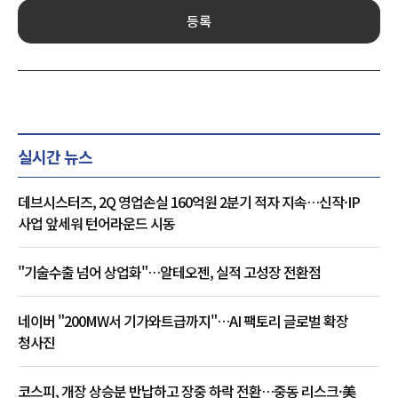
등록
실시간 뉴스
데브시스터즈, 2Q 영업손실 160억원 2분기 적자 지속…신작·IP
사업 앞세워 턴어라운드 시동
"기술수출 넘어 상업화"…알테오젠, 실적 고성장 전환점
네이버 "200MW서 기가와트급까지"…AI 팩토리 글로벌 확장
청사진
코스피, 개장 상승분 반납하고 장중 하락 전환…중동 리스크·美