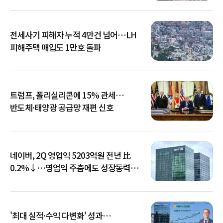
전세사기 피해자 누적 4만건 넘어…LH
피해주택 매입도 1만호 돌파
트럼프, 폴리실리콘에 15% 관세…
반도체·태양광 공급망 재편 신호
네이버, 2Q 영업익 5203억원 전년 比
0.2%↓…영업익 주춤에도 성장동력
키운다
'최대 실적·수익 다변화' 성과…