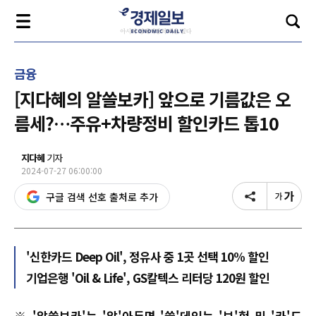
금융
[지다혜의 알쓸보카] 앞으로 기름값은 오
름세?…주유+차량정비 할인카드 톱10
지다혜
기자
2024-07-27 06:00:00
구글 검색 선호 출처로 추가
'신한카드 Deep Oil', 정유사 중 1곳 선택 10% 할인
기업은행 'Oil & Life', GS칼텍스 리터당 120원 할인
※ '알쓸보카'는 '알'아두면 '쓸'데있는 '보'험 및 '카'드