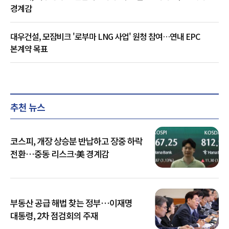
경계감
대우건설, 모잠비크 '로부마 LNG 사업' 원청 참여…연내 EPC
본계약 목표
추천 뉴스
코스피, 개장 상승분 반납하고 장중 하락
전환…중동 리스크·美 경계감
부동산 공급 해법 찾는 정부…이재명
대통령, 2차 점검회의 주재