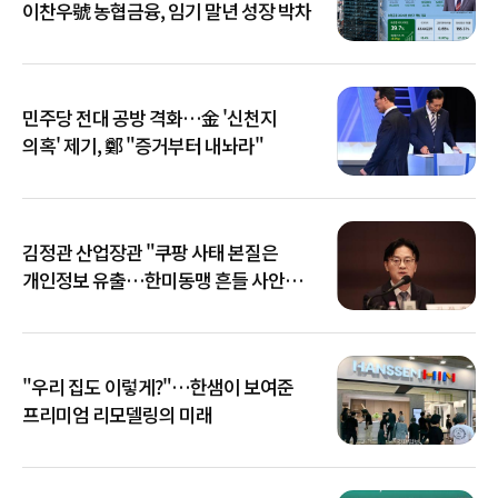
이찬우號 농협금융, 임기 말년 성장 박차
민주당 전대 공방 격화…金 '신천지
의혹' 제기, 鄭 "증거부터 내놔라"
김정관 산업장관 "쿠팡 사태 본질은
개인정보 유출…한미동맹 흔들 사안
아냐"
"우리 집도 이렇게?"…한샘이 보여준
프리미엄 리모델링의 미래