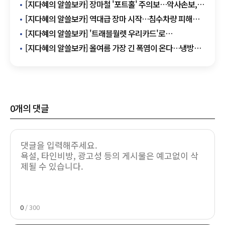
[지다혜의 알쓸보카] 장마철 '포트홀' 주의보…악사손보,
차량 무상점검 서비스
[지다혜의 알쓸보카] 역대급 장마 시작…침수차량 피해
예방 어떻게?
[지다혜의 알쓸보카] '트래블월렛 우리카드'로
해외결제수수료 0원 만드는 법
[지다혜의 알쓸보카] 올여름 가장 긴 폭염이 온다…냉방비
할인카드 총정리
0
개의 댓글
0
/ 300