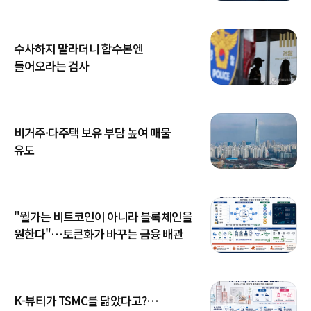
수사하지 말라더니 합수본엔
들어오라는 검사
비거주·다주택 보유 부담 높여 매물
유도
"월가는 비트코인이 아니라 블록체인을
원한다"…토큰화가 바꾸는 금융 배관
K-뷰티가 TSMC를 닮았다고?…