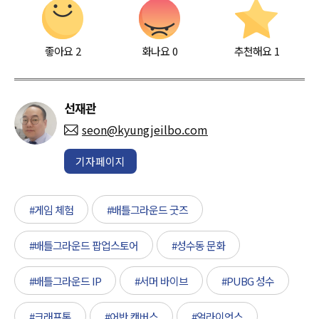
좋아요
2
화나요
0
추천해요
1
선재관
seon@kyungjeilbo.com
기자페이지
#게임 체험
#배틀그라운드 굿즈
#배틀그라운드 팝업스토어
#성수동 문화
#배틀그라운드 IP
#서머 바이브
#PUBG 성수
#크래프톤
#어반 캔버스
#얼라이언스