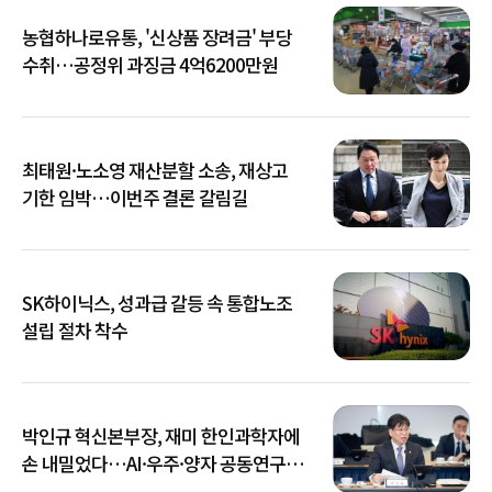
농협하나로유통, '신상품 장려금' 부당
수취…공정위 과징금 4억6200만원
최태원·노소영 재산분할 소송, 재상고
기한 임박…이번주 결론 갈림길
SK하이닉스, 성과급 갈등 속 통합노조
설립 절차 착수
박인규 혁신본부장, 재미 한인과학자에
손 내밀었다…AI·우주·양자 공동연구
확대