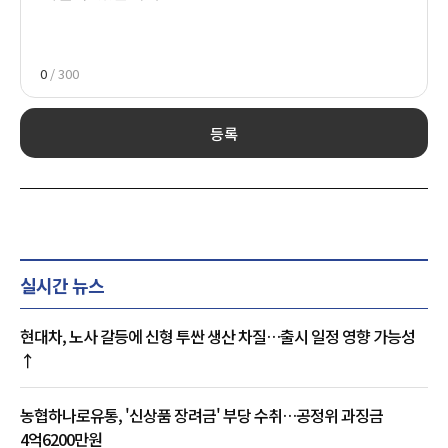
0
/ 300
등록
실시간 뉴스
현대차, 노사 갈등에 신형 투싼 생산 차질…출시 일정 영향 가능성
↑
농협하나로유통, '신상품 장려금' 부당 수취…공정위 과징금
4억6200만원