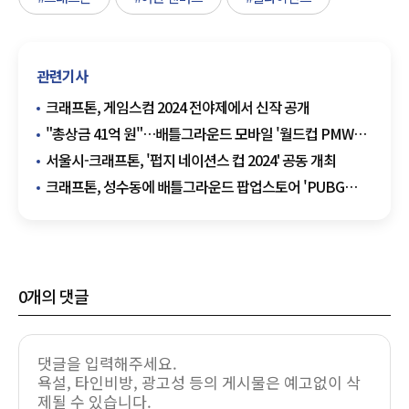
관련기사
크래프톤, 게임스컴 2024 전야제에서 신작 공개
"총상금 41억 원"…배틀그라운드 모바일 '월드컵 PMWC'
개막
서울시-크래프톤, '펍지 네이션스 컵 2024' 공동 개최
크래프톤, 성수동에 배틀그라운드 팝업스토어 'PUBG
성수' 오픈
0
개의 댓글