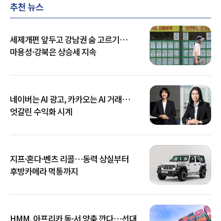
추천 뉴스
세제개편 앞두고 강남권 숨 고르기…
마용성·강북은 상승세 지속
네이버는 AI 광고, 카카오는 AI 거래…
엇갈린 수익화 시계
지프·혼다·벤츠 리콜…동력 상실부터
후방카메라 먹통까지
HMM, 아프리카 동·서 양축 깐다…선대