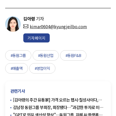
김아령
기자
kimar0604@kyungjeilbo.com
기자페이지
#동원그룹
#동원산업
#동원F&B
#매출액
#영업이익
관련기사
[김아령의 주간 유통家] 가격 오르는 펩시·칠성사이다,
정상회담 만찬가는 '동원 2세'
김남정 동원그룹 부회장, 회장됐다…"과감한 투자로 미래
혁신"
"GPT로 업무 생산성 향상"…동원그룹, 자체 AI 플랫폼