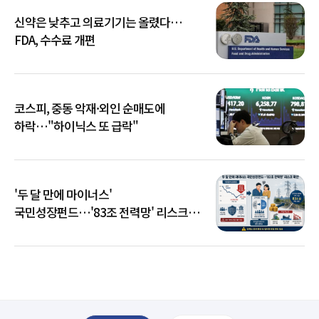
신약은 낮추고 의료기기는 올렸다…
FDA, 수수료 개편
코스피, 중동 악재·외인 순매도에
하락…"하이닉스 또 급락"
'두 달 만에 마이너스'
국민성장펀드…'83조 전력망' 리스크
확산