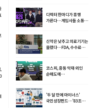
을
디렉터 한마디가 흥행
표
가른다…게임사들 소통
강화 이유
포
신약은 낮추고 의료기기는
올렸다…FDA, 수수료
개편
코스피, 중동 악재·외인
,
순매도에
0
하락…"하이닉스 또
급락"
'두 달 만에 마이너스'
체
국민성장펀드…'83조
전력망' 리스크 확산