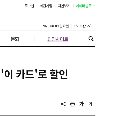
로그인
회원가입
지면보기
네이버블로그
부산 27˚C
대구 26˚C
2026.08.09 일요일
문화
딥인사이트
인천 25˚C
광주 26˚C
대전 26˚C
이 카드'로 할인
울산 26˚C
강릉 21˚C
제주 28˚C