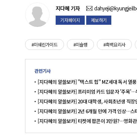
지다혜
기자
dahyeji@kyungjeil
기자페이지
제보하기
#미쉐린가이드
#미슐랭
#흑백요리사
관련기사
[지다혜의 알쓸보카] "텍스트 힙" MZ세대 독서 열
[지다혜의 알쓸보카] 프리미엄 카드 입문자 '주목'…
[지다혜의 알쓸보카] 20대 대학생, 사회초년생 직장
[지다혜의 알쓸보카] 2년 6개월 만에 가격 인상…
[지다혜의 알쓸보카] 티켓에 팝콘이 3만원?…영화관