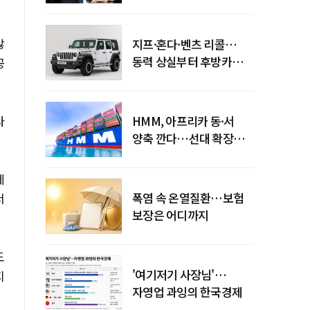
엇갈린 수익화 시계
많
지프·혼다·벤츠 리콜…
동력 상실부터 후방카메라
공
먹통까지
라
HMM, 아프리카 동·서
양축 깐다…선대 확장
다음은 '운영 전략'
에
폭염 속 온열질환…보험
서
보장은 어디까지
도
'여기저기 사장님'…
지
자영업 과잉의 한국경제