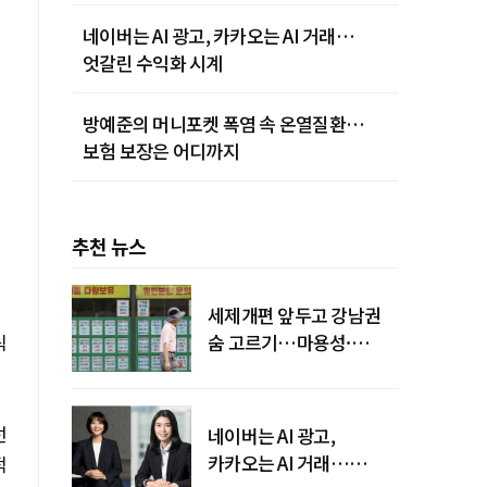
네이버는 AI 광고, 카카오는 AI 거래…
엇갈린 수익화 시계
방예준의 머니포켓 폭염 속 온열질환…
보험 보장은 어디까지
추천 뉴스
세제개편 앞두고 강남권
릭
숨 고르기…마용성·
강북은 상승세 지속
선
네이버는 AI 광고,
카카오는 AI 거래…
적