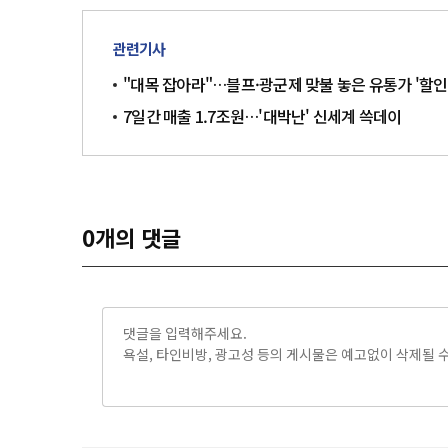
관련기사
"대목 잡아라"…블프·광군제 맞불 놓은 유통가 '할인
7일간 매출 1.7조원…'대박난' 신세계 쓱데이
0
개의 댓글