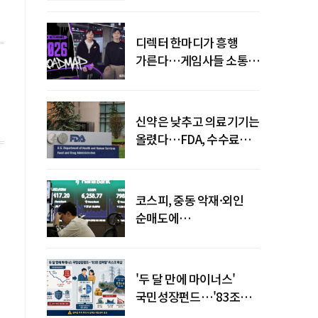
디렉터 한마디가 흥행
가른다…게임사들 소통
강화 이유
신약은 낮추고 의료기기는
올렸다…FDA, 수수료
개편
코스피, 중동 악재·외인
순매도에
하락…"하이닉스 또
급락"
'두 달 만에 마이너스'
국민성장펀드…'83조
전력망' 리스크 확산