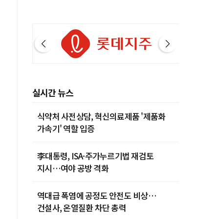
실시간 뉴스
식약처 사전상담, 혁신의료제품 '제품화
가속기' 역할 입증
李대통령, ISA·주가누르기법 재검토
지시…여야 공방 격화
역대급 폭염에 공정도 안전도 비상…
건설사, 온열질환 차단 총력