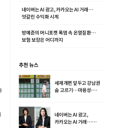
네이버는 AI 광고, 카카오는 AI 거래…
엇갈린 수익화 시계
방예준의 머니포켓 폭염 속 온열질환…
보험 보장은 어디까지
추천 뉴스
세제개편 앞두고 강남권
숨 고르기…마용성·
가
강북은 상승세 지속
혜
네이버는 AI 광고,
카카오는 AI 거래…