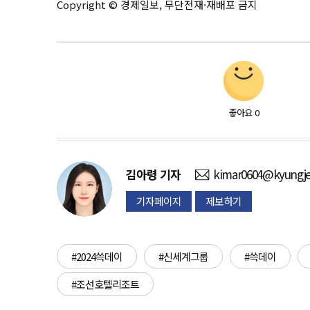
Copyright © 경제일보, 무단전재·재배포 금지
좋아요
0
김아령
기자
kimar0604@kyungje
기자페이지
제보하기
#2024쓱데이
#신세계그룹
#쓱데이
#조선호텔리조트