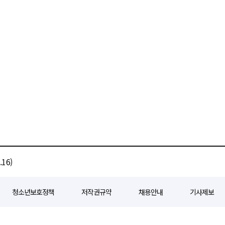
16)
청소년보호정책
저작권규약
채용안내
기사제보