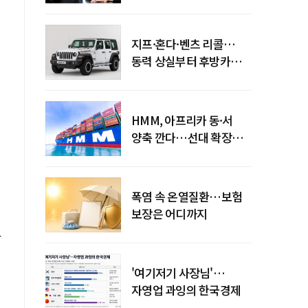
엇갈린 수익화 시계
지프·혼다·벤츠 리콜…
동력 상실부터 후방카메라
먹통까지
HMM, 아프리카 동·서
양축 깐다…선대 확장
이
다음은 '운영 전략'
폭염 속 온열질환…보험
보장은 어디까지
사
'여기저기 사장님'…
자영업 과잉의 한국경제