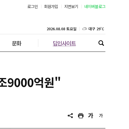
로그인
회원가입
지면보기
네이버블로그
부산 29˚C
대구 29˚C
2026.08.08 토요일
문화
딥인사이트
인천 29˚C
광주 30˚C
대전 30˚C
조9000억원"
울산 28˚C
강릉 22˚C
제주 29˚C