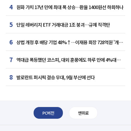
4
원화 가치 17년 만에 최대 폭 상승…환율 1400원선 하회하나
5
단일 레버리지 ETF 거래대금 1조 붕괴…규제 직격탄
6
상법 개정 후 배당 기업 48%↑…이재용 회장 728억원 '개인
최다'
7
역대급 폭등했던 코스피, 대외 훈풍에도 하루 만에 4%대
급락
8
발로란트 퍼시픽 결승 무대, 9월 부산에 선다
PC버전
맨위로