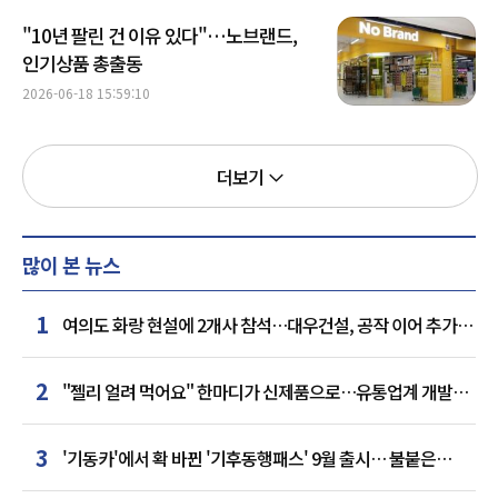
"10년 팔린 건 이유 있다"…노브랜드,
인기상품 총출동
2026-06-18 15:59:10
더보기
많이 본 뉴스
1
여의도 화랑 현설에 2개사 참석…대우건설, 공작 이어 추가
거점 확보하나
2
"젤리 얼려 먹어요" 한마디가 신제품으로…유통업계 개발실
된 SNS
3
'기동카'에서 확 바뀐 '기후동행패스' 9월 출시… 불붙은
카드사 경쟁