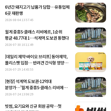
6년간 돼지고기 납품가 담합…유통업체
6곳 재판행
2026-08-04 13:57:45
월계 중흥S-클래스 리비에르, 1순위
평균 48.77대 1…석계역 도보권 통했다
2026-07-30 10:11:49
[데일리 제약·바이오 브리프] ​​​​​​​동아제약,
몰리스펫 입점… 반려견 간식형 영양제
선봬 外
2026-07-29 14:45:55
[현장] 석계역 도보권·12억대
분양가…'월계 중흥S-클래스 리비에르'
가보니
2026-07-24 13:06:29
빗썸, 요기요와 신규 회원 공략…첫