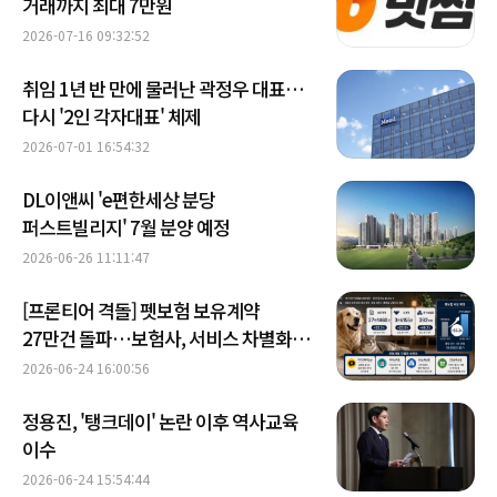
거래까지 최대 7만원
2026-07-16 09:32:52
취임 1년 반 만에 물러난 곽정우 대표…
다시 '2인 각자대표' 체제
2026-07-01 16:54:32
DL이앤씨 'e편한세상 분당
퍼스트빌리지' 7월 분양 예정
2026-06-26 11:11:47
[프론티어 격돌] 펫보험 보유계약
27만건 돌파…보험사, 서비스 차별화
경쟁
2026-06-24 16:00:56
정용진, '탱크데이' 논란 이후 역사교육
이수
2026-06-24 15:54:44