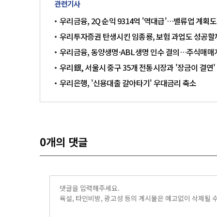
관련기사
우리금융, 2Q 순익 9314억 '역대급'…밸류업 계획도
우리투자증권 탄생시킨 임종룡, 보험 과업도 성공할
우리금융, 동양생명·ABL생명 인수 결의…주식매매
우리銀, 서울시 중구 35개 전통시장과 '장금이 결연'
우리은행, '신용대출 갈아타기' 우대금리 축소
0
개의 댓글