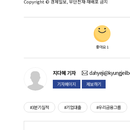
Copyright © 경제일보, 무단전재·재배포 금지
좋아요
1
지다혜
기자
dahyeji@kyungjeil
기자페이지
제보하기
#3분기실적
#기업대출
#우리금융그룹