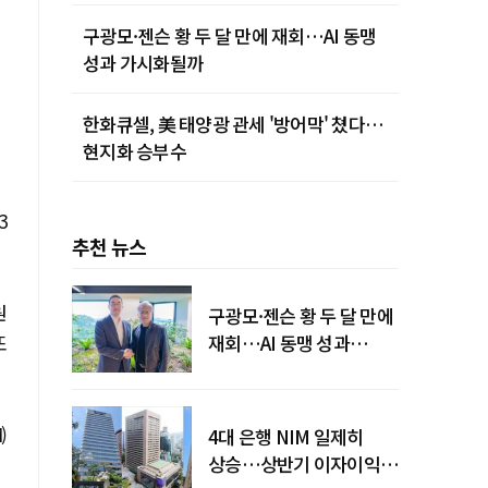
구광모·젠슨 황 두 달 만에 재회…AI 동맹
성과 가시화될까
한화큐셀, 美 태양광 관세 '방어막' 쳤다…
현지화 승부수
3
추천 뉴스
원
구광모·젠슨 황 두 달 만에
또
재회…AI 동맹 성과
가시화될까
)
4대 은행 NIM 일제히
상승…상반기 이자이익