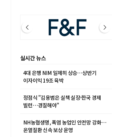
실시간 뉴스
4대 은행 NIM 일제히 상승…상반기
이자이익 19조 육박
정점식 "김용범은 실책 실장·한국 경제
빌런…경질해야"
NH농협생명, 폭염 농업인 안전망 강화…
온열질환 신속 보상 운영