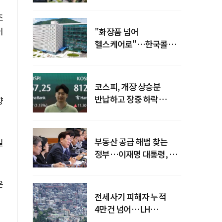
19조 육박
조
이
"화장품 넘어
헬스케어로"…한국콜마,
제약·바이오 축으로 몸집
키운다
코스피, 개장 상승분
반납하고 장중 하락
향
전환…중동 리스크·美
경계감
부동산 공급 해법 찾는
일
정부…이재명 대통령, 2차
점검회의 주재
은
전세사기 피해자 누적
4만건 넘어…LH
피해주택 매입도 1만호