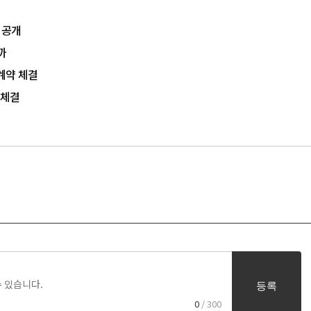
 공개
까
계약 체결
 체결
등록
0
/ 300