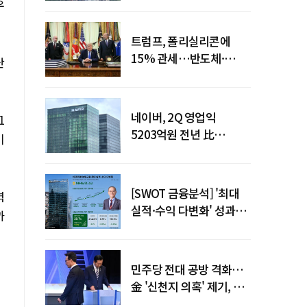
우
돌파
트럼프, 폴리실리콘에
15% 관세…반도체·
난
태양광 공급망 재편 신호
네이버, 2Q 영업익
1
5203억원 전년 比
비
0.2%↓…영업익
주춤에도 성장동력 키운다
[SWOT 금융분석] '최대
력
실적·수익 다변화' 성과…
까
이찬우號 농협금융, 임기
말년 성장 박차
민주당 전대 공방 격화…
金 '신천지 의혹' 제기, 鄭
"증거부터 내놔라"