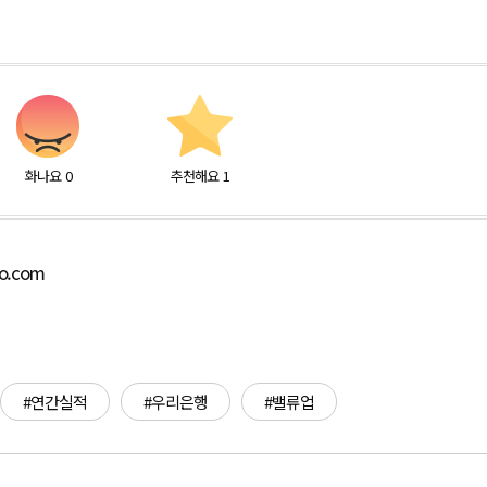
화나요
0
추천해요
1
bo.com
#연간실적
#우리은행
#밸류업