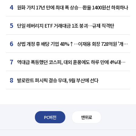
4
원화 가치 17년 만에 최대 폭 상승…환율 1400원선 하회하나
5
단일 레버리지 ETF 거래대금 1조 붕괴…규제 직격탄
6
상법 개정 후 배당 기업 48%↑…이재용 회장 728억원 '개인
최다'
7
역대급 폭등했던 코스피, 대외 훈풍에도 하루 만에 4%대
급락
8
발로란트 퍼시픽 결승 무대, 9월 부산에 선다
PC버전
맨위로