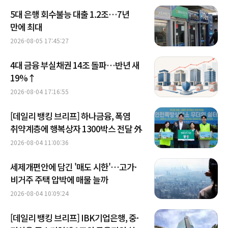
5대 은행 회수불능 대출 1.2조…7년
만에 최대
2026-08-05 17:45:27
4대 금융 부실채권 14조 돌파…반년 새
19%↑
2026-08-04 17:16:55
[데일리 뱅킹 브리프] 하나금융, 폭염
취약계층에 행복상자 1300박스 전달 外
2026-08-04 11:00:36
세제개편안에 담긴 '매도 시한'…고가·
비거주 주택 압박에 매물 늘까
2026-08-04 10:09:24
[데일리 뱅킹 브리프] IBK기업은행, 중·