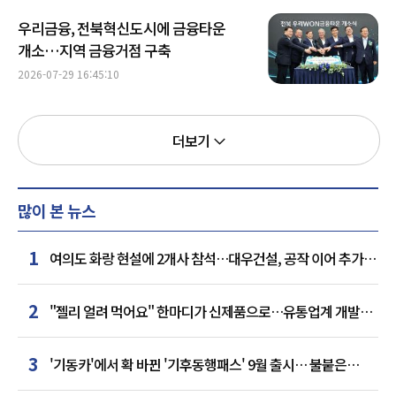
우리금융, 전북혁신도시에 금융타운
개소…지역 금융거점 구축
2026-07-29 16:45:10
더보기
많이 본 뉴스
1
여의도 화랑 현설에 2개사 참석…대우건설, 공작 이어 추가
거점 확보하나
2
"젤리 얼려 먹어요" 한마디가 신제품으로…유통업계 개발실
된 SNS
3
'기동카'에서 확 바뀐 '기후동행패스' 9월 출시… 불붙은
카드사 경쟁