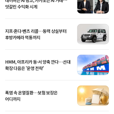
네이버는 AI 광고, 카카오는 AI 거래…
엇갈린 수익화 시계
지프·혼다·벤츠 리콜…동력 상실부터
후방카메라 먹통까지
HMM, 아프리카 동·서 양축 깐다…선대
확장 다음은 '운영 전략'
폭염 속 온열질환…보험 보장은
어디까지