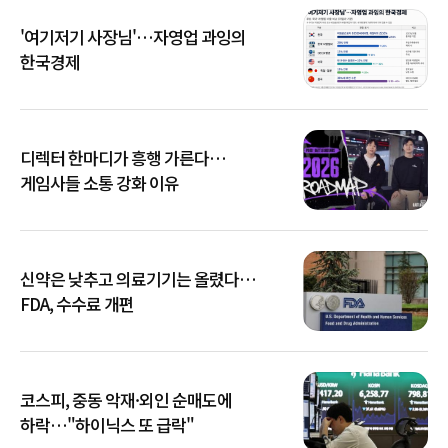
'여기저기 사장님'…자영업 과잉의
한국경제
디렉터 한마디가 흥행 가른다…
게임사들 소통 강화 이유
신약은 낮추고 의료기기는 올렸다…
FDA, 수수료 개편
코스피, 중동 악재·외인 순매도에
하락…"하이닉스 또 급락"