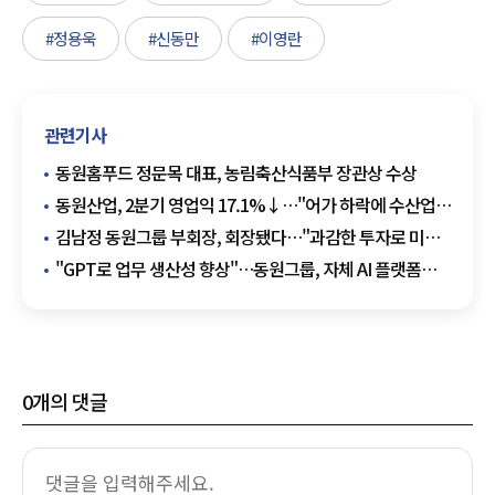
#정용욱
#신동만
#이영란
관련기사
동원홈푸드 정문목 대표, 농림축산식품부 장관상 수상
동원산업, 2분기 영업익 17.1%↓…"어가 하락에 수산업
부진"
김남정 동원그룹 부회장, 회장됐다…"과감한 투자로 미래
혁신"
"GPT로 업무 생산성 향상"…동원그룹, 자체 AI 플랫폼
도입
0
개의 댓글