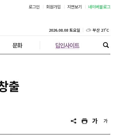
로그인
회원가입
지면보기
네이버블로그
서울 26˚C
부산 27˚C
2026.08.08 토요일
문화
딥인사이트
대구 26˚C
인천 26˚C
광주 27˚C
 창출
대전 27˚C
울산 26˚C
강릉 21˚C