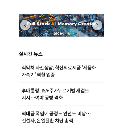
제주 29˚C
실시간 뉴스
식약처 사전상담, 혁신의료제품 '제품화
가속기' 역할 입증
李대통령, ISA·주가누르기법 재검토
지시…여야 공방 격화
역대급 폭염에 공정도 안전도 비상…
건설사, 온열질환 차단 총력