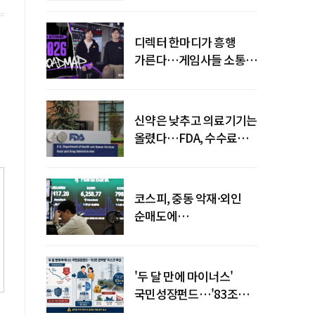
디렉터 한마디가 흥행
가른다…게임사들 소통
강화 이유
신약은 낮추고 의료기기는
올렸다…FDA, 수수료
개편
코스피, 중동 악재·외인
순매도에
하락…"하이닉스 또
급락"
'두 달 만에 마이너스'
국민성장펀드…'83조
전력망' 리스크 확산