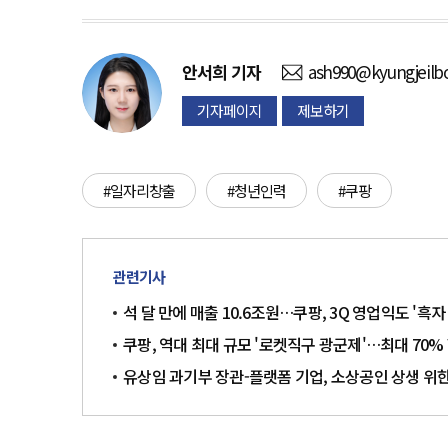
안서희
기자
ash990@kyungjeilb
기자페이지
제보하기
#일자리창출
#청년인력
#쿠팡
관련기사
석 달 만에 매출 10.6조원…쿠팡, 3Q 영업익도 '흑자
쿠팡, 역대 최대 규모 '로켓직구 광군제'…최대 70%
유상임 과기부 장관-플랫폼 기업, 소상공인 상생 위