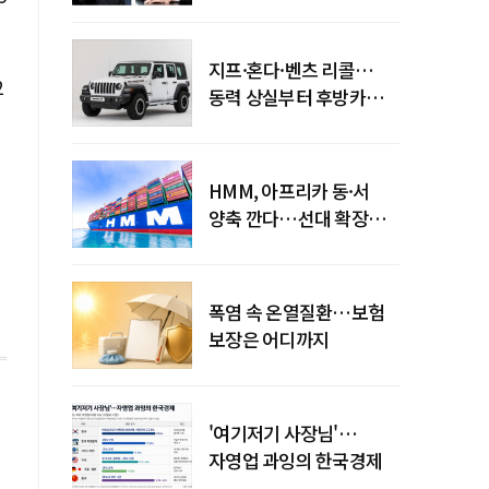
엇갈린 수익화 시계
지프·혼다·벤츠 리콜…
2
동력 상실부터 후방카메라
먹통까지
HMM, 아프리카 동·서
양축 깐다…선대 확장
다음은 '운영 전략'
폭염 속 온열질환…보험
보장은 어디까지
'여기저기 사장님'…
자영업 과잉의 한국경제