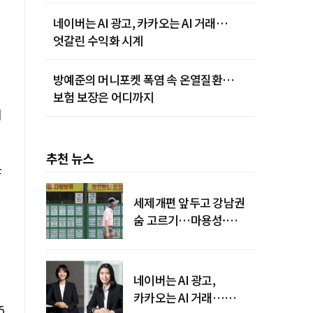
네이버는 AI 광고, 카카오는 AI 거래…
엇갈린 수익화 시계
방예준의 머니포켓 폭염 속 온열질환…
보험 보장은 어디까지
서
추천 뉴스
F
세제개편 앞두고 강남권
숨 고르기…마용성·
강북은 상승세 지속
네이버는 AI 광고,
카카오는 AI 거래…
5