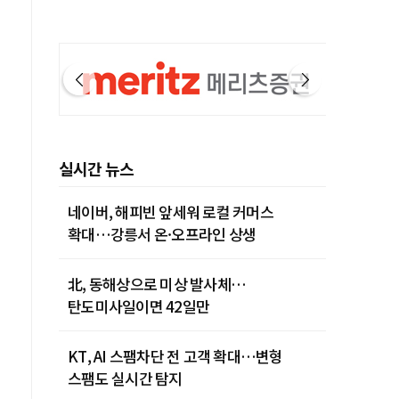
실시간 뉴스
네이버, 해피빈 앞세워 로컬 커머스
확대…강릉서 온·오프라인 상생
北, 동해상으로 미상 발사체…
탄도미사일이면 42일만
KT, AI 스팸차단 전 고객 확대…변형
스팸도 실시간 탐지