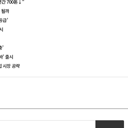
간 700톤↓"
 될까
등급'
시
충'
' 출시
럽 시장 공략