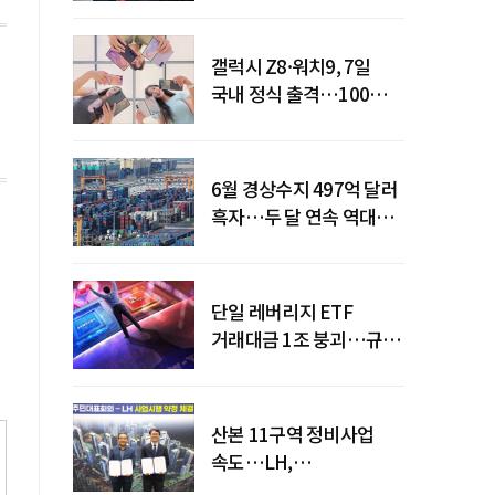
갤럭시 Z8·워치9, 7일
국내 정식 출격…100개국
순차 출시
6월 경상수지 497억 달러
흑자…두 달 연속 역대
최대
단일 레버리지 ETF
거래대금 1조 붕괴…규제
직격탄
산본 11구역 정비사업
속도…LH,
주민대표회의와