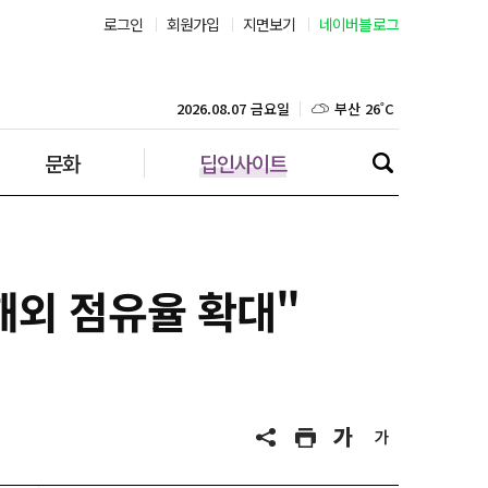
로그인
회원가입
지면보기
네이버블로그
부산 26˚C
대구 23˚C
2026.08.07 금요일
문화
딥인사이트
인천 28˚C
광주 25˚C
대전 24˚C
해외 점유율 확대"
울산 23˚C
강릉 23˚C
제주 28˚C