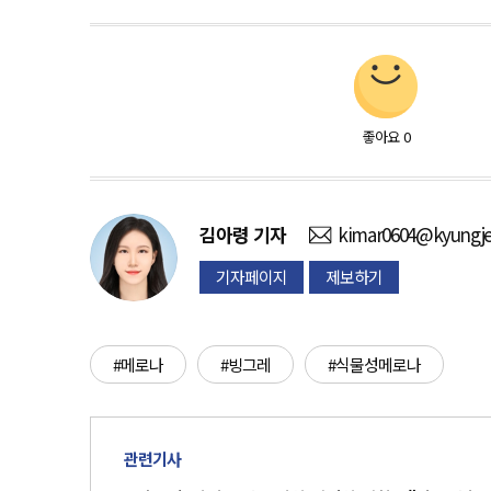
좋아요
0
김아령
기자
kimar0604@kyungje
기자페이지
제보하기
#메로나
#빙그레
#식물성메로나
관련기사