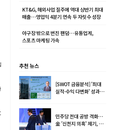
KT&G, 해외사업 질주에 역대 상반기 최대
매출…영업익 4분기 연속 두 자릿수 성장
야구장 밖으로 번진 팬덤…유통업계,
스포츠 마케팅 가속
입
추천 뉴스
[SWOT 금융분석] '최대
마
실적·수익 다변화' 성과…
이찬우號 농협금융, 임기
말년 성장 박차
C
민주당 전대 공방 격화…
金 '신천지 의혹' 제기, 鄭