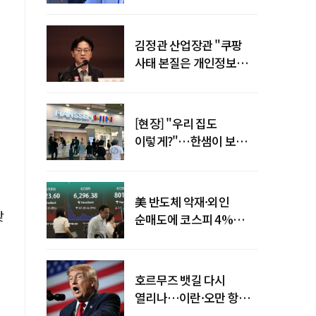
"증거부터 내놔라"
김정관 산업장관 "쿠팡
사태 본질은 개인정보
유출…한미동맹 흔들
사안 아냐"
[현장] "우리 집도
이렇게?"…한샘이 보여준
프리미엄 리모델링의 미래
美 반도체 악재·외인
맞
순매도에 코스피 4%
급락…반면 코스닥 800선
탈환
호르무즈 뱃길 다시
열리나…이란·오만 항로
합의