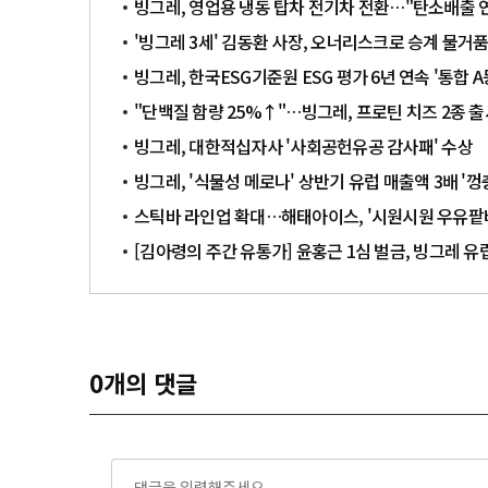
빙그레, 영업용 냉동 탑차 전기차 전환…"탄소배출 연
'빙그레 3세' 김동환 사장, 오너리스크로 승계 물거품
빙그레, 한국ESG기준원 ESG 평가 6년 연속 '통합 A
"단백질 함량 25%↑"…빙그레, 프로틴 치즈 2종 출
빙그레, 대한적십자사 '사회공헌유공 감사패' 수상
빙그레, '식물성 메로나' 상반기 유럽 매출액 3배 '껑
스틱바 라인업 확대…해태아이스, '시원시원 우유팥바
[김아령의 주간 유통가] 윤홍근 1심 벌금, 빙그레 유
0
개의 댓글