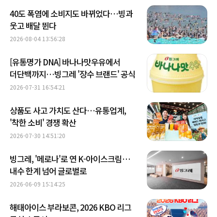
40도 폭염에 소비지도 바뀌었다…빙과
웃고 배달 뛴다
2026-08-04 13:56:28
[유통명가 DNA] 바나나맛우유에서
더단백까지…빙그레 '장수 브랜드' 공식
2026-07-31 16:54:21
상품도 사고 가치도 산다…유통업계,
'착한 소비' 경쟁 확산
2026-07-30 14:51:20
빙그레, '메로나'로 연 K-아이스크림…
내수 한계 넘어 글로벌로
2026-06-09 15:14:25
해태아이스 부라보콘, 2026 KBO 리그