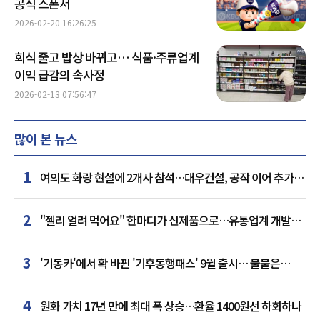
공식 스폰서
2026-02-20 16:26:25
회식 줄고 밥상 바뀌고… 식품·주류업계
이익 급감의 속사정
2026-02-13 07:56:47
많이 본 뉴스
1
여의도 화랑 현설에 2개사 참석…대우건설, 공작 이어 추가
거점 확보하나
2
"젤리 얼려 먹어요" 한마디가 신제품으로…유통업계 개발실
된 SNS
3
'기동카'에서 확 바뀐 '기후동행패스' 9월 출시… 불붙은
카드사 경쟁
4
원화 가치 17년 만에 최대 폭 상승…환율 1400원선 하회하나