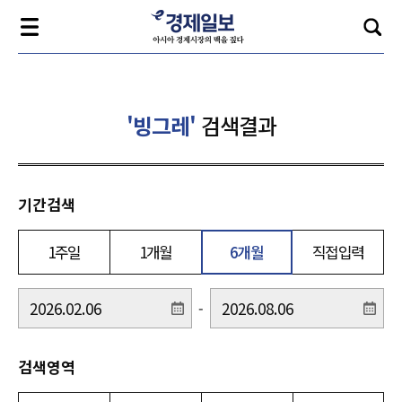
'빙그레'
검색결과
기간검색
1주일
1개월
6개월
직접입력
-
검색영역