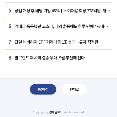
5
상법 개정 후 배당 기업 48%↑…이재용 회장 728억원 '개인
최다'
6
역대급 폭등했던 코스피, 대외 훈풍에도 하루 만에 4%대
급락
7
단일 레버리지 ETF 거래대금 1조 붕괴…규제 직격탄
8
발로란트 퍼시픽 결승 무대, 9월 부산에 선다
PC버전
맨위로
Copyright ⓒ
경제일보
All rights reserved.