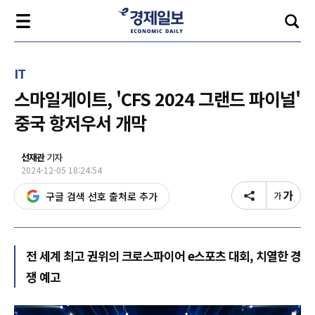
IT
스마일게이트, 'CFS 2024 그랜드 파이널'
중국 항저우서 개막
선재관
기자
2024-12-05 18:24:54
구글 검색 선호 출처로 추가
전 세계 최고 권위의 크로스파이어 e스포츠 대회, 치열한 경
쟁 예고