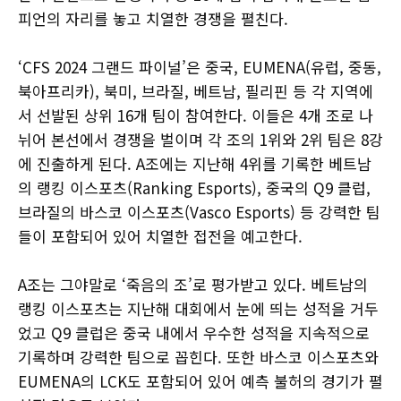
피언의 자리를 놓고 치열한 경쟁을 펼친다.
‘CFS 2024 그랜드 파이널’은 중국, EUMENA(유럽, 중동,
북아프리카), 북미, 브라질, 베트남, 필리핀 등 각 지역에
서 선발된 상위 16개 팀이 참여한다. 이들은 4개 조로 나
뉘어 본선에서 경쟁을 벌이며 각 조의 1위와 2위 팀은 8강
에 진출하게 된다. A조에는 지난해 4위를 기록한 베트남
의 랭킹 이스포츠(Ranking Esports), 중국의 Q9 클럽,
브라질의 바스코 이스포츠(Vasco Esports) 등 강력한 팀
들이 포함되어 있어 치열한 접전을 예고한다.
A조는 그야말로 ‘죽음의 조’로 평가받고 있다. 베트남의
랭킹 이스포츠는 지난해 대회에서 눈에 띄는 성적을 거두
었고 Q9 클럽은 중국 내에서 우수한 성적을 지속적으로
기록하며 강력한 팀으로 꼽힌다. 또한 바스코 이스포츠와
EUMENA의 LCK도 포함되어 있어 예측 불허의 경기가 펼