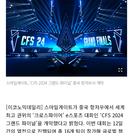
스마일게이트, ‘CFS 2024 그랜드 파이널’ 중국 항저우서 개막
[이코노믹데일리] 스마일게이트가 중국 항저우에서 세계
최고 권위의 ‘크로스파이어’ e스포츠 대회인 ‘CFS 2024
그랜드 파이널’을 개막했다고 밝혔다. 이번 대회는 12일
간의 열전으로 진행되며 총 16개 팀이 참가해 글로벌 챔