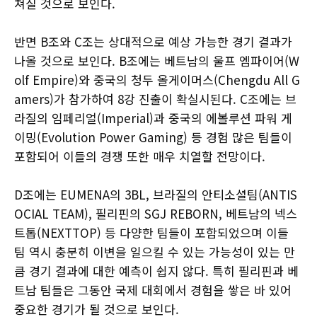
쳐질 것으로 보인다.
반면 B조와 C조는 상대적으로 예상 가능한 경기 결과가
나올 것으로 보인다. B조에는 베트남의 울프 엠파이어(W
olf Empire)와 중국의 청두 올게이머스(Chengdu All G
amers)가 참가하여 8강 진출이 확실시된다. C조에는 브
라질의 임페리얼(Imperial)과 중국의 에볼루션 파워 게
이밍(Evolution Power Gaming) 등 경험 많은 팀들이
포함되어 이들의 경쟁 또한 매우 치열할 전망이다.
D조에는 EUMENA의 3BL, 브라질의 안티소셜팀(ANTIS
OCIAL TEAM), 필리핀의 SGJ REBORN, 베트남의 넥스
트톱(NEXTTOP) 등 다양한 팀들이 포함되었으며 이들
팀 역시 충분히 이변을 일으킬 수 있는 가능성이 있는 만
큼 경기 결과에 대한 예측이 쉽지 않다. 특히 필리핀과 베
트남 팀들은 그동안 국제 대회에서 경험을 쌓은 바 있어
중요한 경기가 될 것으로 보인다.