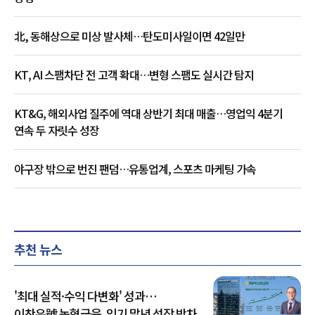
北, 동해상으로 미상 발사체…탄도미사일이면 42일만
KT, AI 스팸차단 전 고객 확대…변형 스팸도 실시간 탐지
KT&G, 해외사업 질주에 역대 상반기 최대 매출…영업익 4분기
연속 두 자릿수 성장
야구장 밖으로 번진 팬덤…유통업계, 스포츠 마케팅 가속
추천 뉴스
'최대 실적·수익 다변화' 성과…
이찬우號 농협금융, 임기 말년 성장 박차