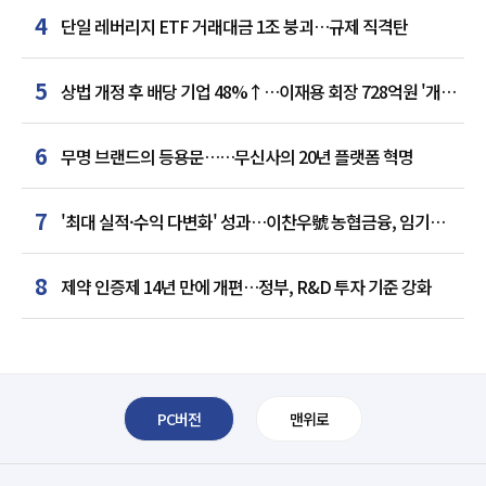
4
단일 레버리지 ETF 거래대금 1조 붕괴…규제 직격탄
5
상법 개정 후 배당 기업 48%↑…이재용 회장 728억원 '개인
최다'
6
무명 브랜드의 등용문……무신사의 20년 플랫폼 혁명
7
'최대 실적·수익 다변화' 성과…이찬우號 농협금융, 임기
말년 성장 박차
8
제약 인증제 14년 만에 개편…정부, R&D 투자 기준 강화
PC버전
맨위로