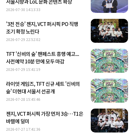
서울시향과 LoL 문화 콘텐츠 확장
2026-07-30 14:13:33
'3전 전승' 젠지, VCT 퍼시픽 PO 직행
조기 확정 노린다
2026-07-29 22:52:02
TFT '신비의 숲' 팬페스트 흥행 예고...
사전예약 10분 만에 모두 마감
2026-07-29 15:41:19
라이엇 게임즈, TFT 신규 세트 '신비의
숲' 더현대 서울서 선공개
2026-07-28 15:45:46
젠지, VCT 퍼시픽 가장 먼저 3승…T1은
바렐에 덜미
2026-07-27 17:41:36