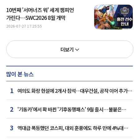
10번째 '서머너즈 워' 세계 챔피언
가린다…SWC2026 8월 개막
2026-07-27 17:25:55
더보기
많이 본 뉴스
1
여의도 화랑 현설에 2개사 참석…대우건설, 공작 이어 추가
거점 확보하나
2
'기동카'에서 확 바뀐 '기후동행패스' 9월 출시… 불붙은
카드사 경쟁
3
역대급 폭등했던 코스피, 대외 훈풍에도 하루 만에 4%대
급락