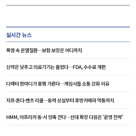
실시간 뉴스
폭염 속 온열질환…보험 보장은 어디까지
신약은 낮추고 의료기기는 올렸다…FDA, 수수료 개편
디렉터 한마디가 흥행 가른다…게임사들 소통 강화 이유
지프·혼다·벤츠 리콜…동력 상실부터 후방카메라 먹통까지
HMM, 아프리카 동·서 양축 깐다…선대 확장 다음은 '운영 전략'