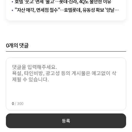
호텔 '웃고' 면세 '울고'…롯데·신라, 4Q도 불안한 이유
"자산 매각, 면세점 철수"…호텔롯데, 유동성 확보 '양날의
검'
0
개의 댓글
0
/ 300
등록