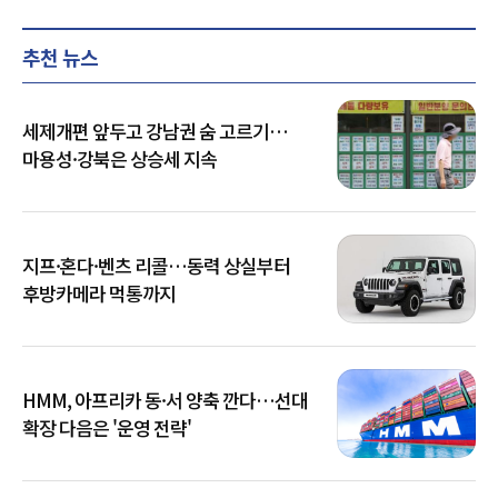
추천 뉴스
세제개편 앞두고 강남권 숨 고르기…
마용성·강북은 상승세 지속
지프·혼다·벤츠 리콜…동력 상실부터
후방카메라 먹통까지
HMM, 아프리카 동·서 양축 깐다…선대
확장 다음은 '운영 전략'