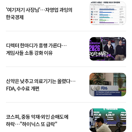
'여기저기 사장님'…자영업 과잉의
한국경제
디렉터 한마디가 흥행 가른다…
게임사들 소통 강화 이유
신약은 낮추고 의료기기는 올렸다…
FDA, 수수료 개편
코스피, 중동 악재·외인 순매도에
하락…"하이닉스 또 급락"