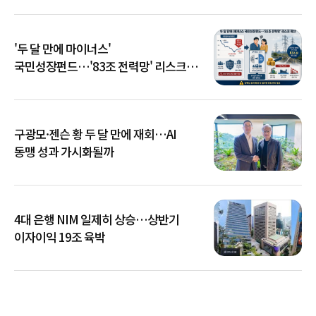
'두 달 만에 마이너스'
국민성장펀드…'83조 전력망' 리스크
확산
구광모·젠슨 황 두 달 만에 재회…AI
동맹 성과 가시화될까
4대 은행 NIM 일제히 상승…상반기
이자이익 19조 육박