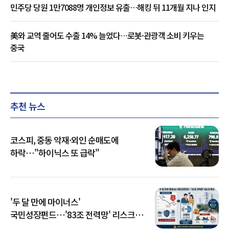
민주당 당원 1만7088명 개인정보 유출…해킹 뒤 11개월 지나 인지
美와 교역 줄어도 수출 14% 늘었다…로봇·관광객 소비 키우는
중국
추천 뉴스
코스피, 중동 악재·외인 순매도에
하락…"하이닉스 또 급락"
'두 달 만에 마이너스'
국민성장펀드…'83조 전력망' 리스크
확산