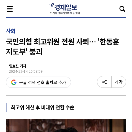
사회
국민의힘 최고위원 전원 사퇴… '한동훈
지도부' 붕괴
임효진
기자
2024-12-14 20:08:09
구글 검색 선호 출처로 추가
최고위 해산 후 비대위 전환 수순