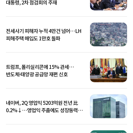
대통령, 2차 점검회의 주재
전세사기 피해자 누적 4만건 넘어…LH
피해주택 매입도 1만호 돌파
트럼프, 폴리실리콘에 15% 관세…
반도체·태양광 공급망 재편 신호
네이버, 2Q 영업익 5203억원 전년 比
0.2%↓…영업익 주춤에도 성장동력
키운다