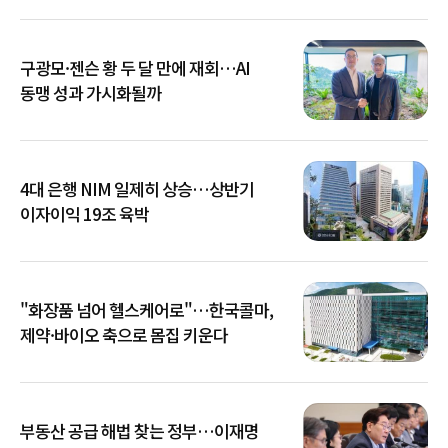
구광모·젠슨 황 두 달 만에 재회…AI
동맹 성과 가시화될까
4대 은행 NIM 일제히 상승…상반기
이자이익 19조 육박
"화장품 넘어 헬스케어로"…한국콜마,
제약·바이오 축으로 몸집 키운다
부동산 공급 해법 찾는 정부…이재명