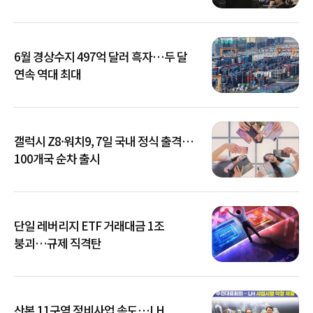
6월 경상수지 497억 달러 흑자…두 달
연속 역대 최대
갤럭시 Z8·워치9, 7일 국내 정식 출격…
100개국 순차 출시
단일 레버리지 ETF 거래대금 1조
붕괴…규제 직격탄
산본 11구역 정비사업 속도…LH,