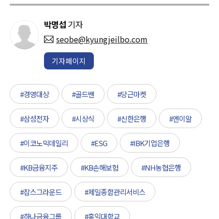
박명섭
기자
seobe@kyungjeilbo.com
기자페이지
#경영대상
#골드밴
#당근마켓
#삼성전자
#시상식
#신한은행
#엔이알
#이코노믹데일리
#ESG
#IBK기업은행
#KB금융지주
#KB손해보험
#NH농협은행
#잡스그라운드
#제일종합관리서비스
#하나금융그룹
#홍익대학교