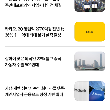
주민대표회의와 사업시행약정 체결
카카오, 2Q 영업익 2770억원 전년 比
36%↑…역대 최대 분기 실적 달성
상하이 찾은 외국인 22% 늘고 중국
자동차 수출 509만대
카뱅·케뱅 상반기 순익 희비…플랫폼·
개인사업자 금융으로 성장 기반 확대