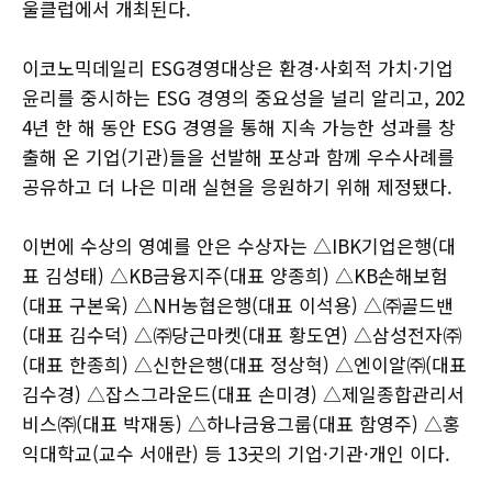
울클럽에서 개최된다.
이코노믹데일리 ESG경영대상은 환경·사회적 가치·기업
윤리를 중시하는 ESG 경영의 중요성을 널리 알리고, 202
4년 한 해 동안 ESG 경영을 통해 지속 가능한 성과를 창
출해 온 기업(기관)들을 선발해 포상과 함께 우수사례를
공유하고 더 나은 미래 실현을 응원하기 위해 제정됐다.
이번에 수상의 영예를 안은 수상자는 △IBK기업은행(대
표 김성태) △KB금융지주(대표 양종희) △KB손해보험
(대표 구본욱) △NH농협은행(대표 이석용) △㈜골드밴
(대표 김수덕) △㈜당근마켓(대표 황도연) △삼성전자㈜
(대표 한종희) △신한은행(대표 정상혁) △엔이알㈜(대표
김수경) △잡스그라운드(대표 손미경) △제일종합관리서
비스㈜(대표 박재동) △하나금융그룹(대표 함영주) △홍
익대학교(교수 서애란) 등 13곳의 기업·기관·개인 이다.