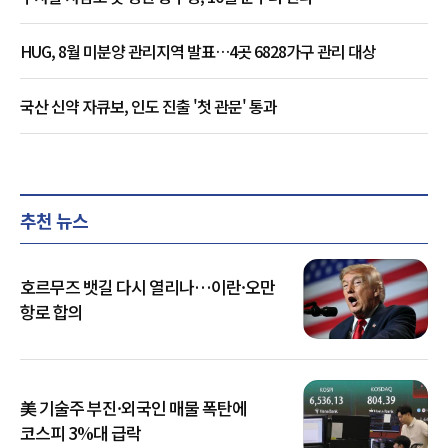
HUG, 8월 미분양 관리지역 발표…4곳 6828가구 관리 대상
국산 신약 자큐보, 인도 진출 '첫 관문' 통과
추천 뉴스
호르무즈 뱃길 다시 열리나…이란·오만
항로 합의
美 기술주 부진·외국인 매물 폭탄에
코스피 3%대 급락