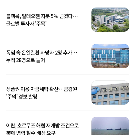
블랙록, 알테오젠 지분 5% 넘겼다…
글로벌 투자자 '주목'
폭염 속 온열질환 사망자 2명 추가…
누적 28명으로 늘어
상품권 이용 자금세탁 확산…금감원
'주의' 경보 발령
이란, 호르무즈 해협 재개방 조건으로
美에 병력 철수·배상 요구