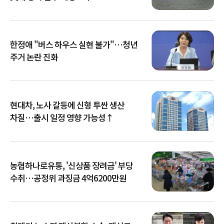
한정애 "버스 하우스 실현 불가"…청년
주거 논란 진화
현대차, 노사 갈등에 신형 투싼 생산
차질…출시 일정 영향 가능성↑
농협하나로유통, '신상품 장려금' 부당
수취…공정위 과징금 4억6200만원