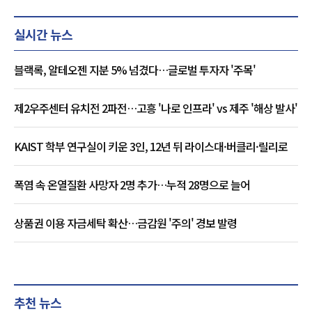
실시간 뉴스
블랙록, 알테오젠 지분 5% 넘겼다…글로벌 투자자 '주목'
제2우주센터 유치전 2파전…고흥 '나로 인프라' vs 제주 '해상 발사'
KAIST 학부 연구실이 키운 3인, 12년 뒤 라이스대·버클리·릴리로
폭염 속 온열질환 사망자 2명 추가…누적 28명으로 늘어
상품권 이용 자금세탁 확산…금감원 '주의' 경보 발령
추천 뉴스