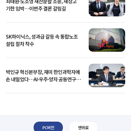
최태원·노소영 재산분할 소송, 재상고
기한 임박…이번주 결론 갈림길
SK하이닉스, 성과급 갈등 속 통합노조
설립 절차 착수
박인규 혁신본부장, 재미 한인과학자에
손 내밀었다…AI·우주·양자 공동연구
확대
PC버전
맨위로