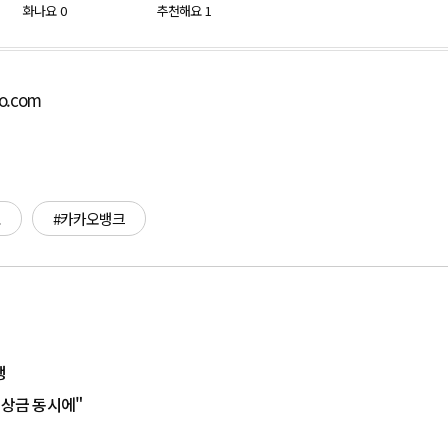
화나요
0
추천해요
1
bo.com
료
#카카오뱅크
행
·상금 동시에"