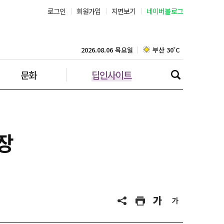
로그인
회원가입
지면보기
네이버블로그
부산 30˚C
대구 35˚C
2026.08.06 목요일
문화
딥인사이트
인천 31˚C
광주 36˚C
대전 35˚C
장
울산 32˚C
강릉 31˚C
제주 30˚C