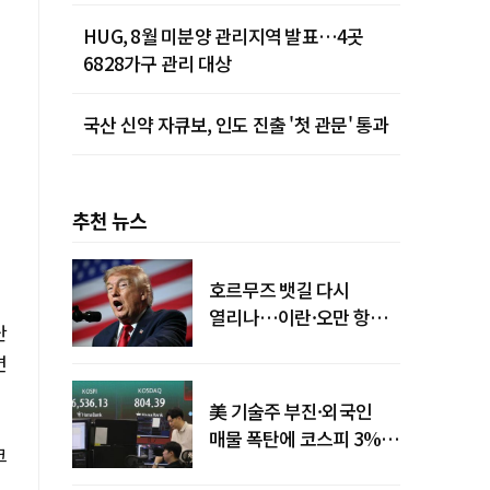
HUG, 8월 미분양 관리지역 발표…4곳
6828가구 관리 대상
국산 신약 자큐보, 인도 진출 '첫 관문' 통과
추천 뉴스
호르무즈 뱃길 다시
열리나…이란·오만 항로
난
합의
면
美 기술주 부진·외국인
매물 폭탄에 코스피 3%대
크
급락