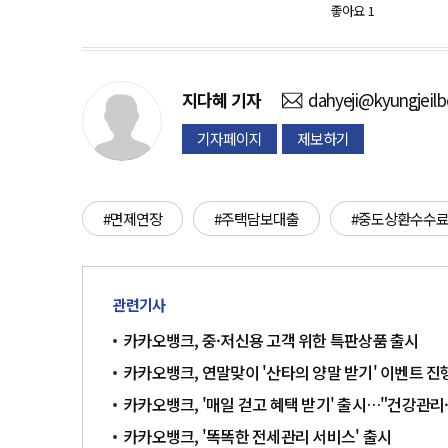
좋아요
1
지다혜
기자
dahyeji@kyungjeil
기자페이지
제보하기
#면제연장
#주택담보대출
#중도상환수수
관련기사
카카오뱅크, 중·저신용 고객 위한 특판상품 출시
카카오뱅크, 연말맞이 '산타의 양말 받기' 이벤트 진
카카오뱅크, '매일 걷고 혜택 받기' 출시…"건강관리
카카오뱅크, '똑똑한 전세관리 서비스' 출시