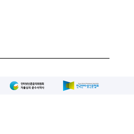
집인: 사장/양규현
패밀리사이트
2-739-2171
, 복사, 배포 등을 금지합니다.