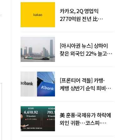
카카오, 2Q 영업익
2770억원 전년 比
36%↑…역대 최대 분기
실적 달성
[아시아권 뉴스] 상하이
찾은 외국인 22% 늘고
중국 자동차 수출 509만대
[프론티어 격돌] 카뱅·
케뱅 상반기 순익 희비…
플랫폼·개인사업자
금융으로 성장 기반 확대
美 훈풍·국제유가 하락에
외인 귀환…코스피·
코스닥 동반 상승