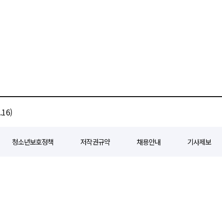
16)
청소년보호정책
저작권규약
채용안내
기사제보
80
등록일자 : 2018년 07월 04일
제호 : e경제일보
발행인: 회장/곽영길
편
3 삼공빌딩 11층
발행 : 2018년 07월 04일
청소년보호책임자 : 선재관
전화 : 0
 준수합니다. 경제일보의 모든 콘텐츠(기사)는 저작권법의 보호를 받으며, 무단전재