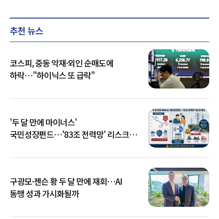
추천 뉴스
코스피, 중동 악재·외인 순매도에
하락…"하이닉스 또 급락"
'두 달 만에 마이너스'
국민성장펀드…'83조 전력망' 리스크
확산
구광모·젠슨 황 두 달 만에 재회…AI
동맹 성과 가시화될까