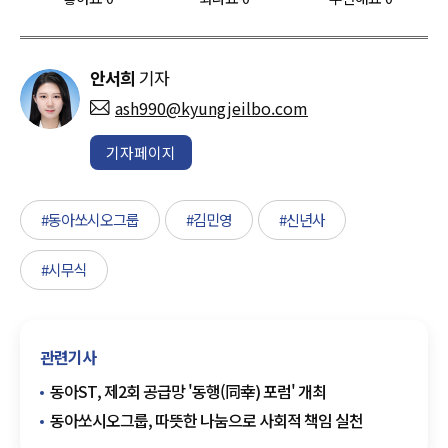
안서희
기자
ash990@kyungjeilbo.com
기자페이지
#동아쏘시오그룹
#김민영
#신년사
#시무식
관련기사
동아ST, 제2회 공급망 '동행(同幸) 포럼' 개최
동아쏘시오그룹, 따뜻한 나눔으로 사회적 책임 실천