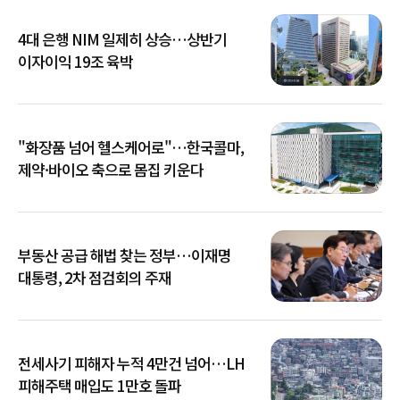
4대 은행 NIM 일제히 상승…상반기
이자이익 19조 육박
"화장품 넘어 헬스케어로"…한국콜마,
제약·바이오 축으로 몸집 키운다
부동산 공급 해법 찾는 정부…이재명
대통령, 2차 점검회의 주재
전세사기 피해자 누적 4만건 넘어…LH
피해주택 매입도 1만호 돌파