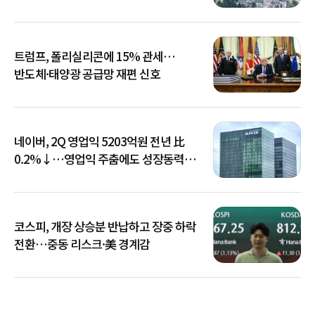
트럼프, 폴리실리콘에 15% 관세…
반도체·태양광 공급망 재편 신호
네이버, 2Q 영업익 5203억원 전년 比
0.2%↓…영업익 주춤에도 성장동력
키운다
코스피, 개장 상승분 반납하고 장중 하락
전환…중동 리스크·美 경계감