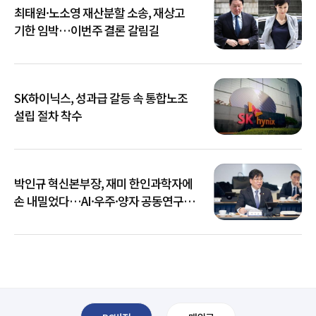
최태원·노소영 재산분할 소송, 재상고
기한 임박…이번주 결론 갈림길
SK하이닉스, 성과급 갈등 속 통합노조
설립 절차 착수
박인규 혁신본부장, 재미 한인과학자에
손 내밀었다…AI·우주·양자 공동연구
확대