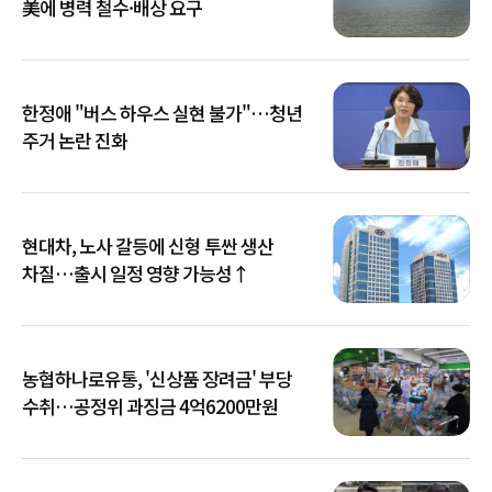
美에 병력 철수·배상 요구
한정애 "버스 하우스 실현 불가"…청년
주거 논란 진화
현대차, 노사 갈등에 신형 투싼 생산
차질…출시 일정 영향 가능성↑
농협하나로유통, '신상품 장려금' 부당
수취…공정위 과징금 4억6200만원