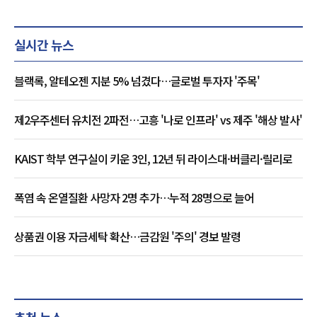
실시간 뉴스
블랙록, 알테오젠 지분 5% 넘겼다…글로벌 투자자 '주목'
제2우주센터 유치전 2파전…고흥 '나로 인프라' vs 제주 '해상 발사'
KAIST 학부 연구실이 키운 3인, 12년 뒤 라이스대·버클리·릴리로
폭염 속 온열질환 사망자 2명 추가…누적 28명으로 늘어
상품권 이용 자금세탁 확산…금감원 '주의' 경보 발령
추천 뉴스