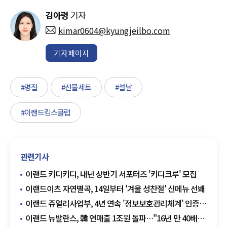
김아령
기자
kimar0604@kyungjeilbo.com
기자페이지
#명절
#선물세트
#설날
#이랜드킴스클럽
관련기사
이랜드 키디키디, 내년 상반기 서포터즈 '키디크루' 모집
이랜드이츠 자연별곡, 14일부터 '겨울 성찬절' 신메뉴 선봬
이랜드 쥬얼리사업부, 4년 연속 '정보보호관리체계' 인증
획득
이랜드 뉴발란스, 韓 연매출 1조원 돌파…"16년 만 40배