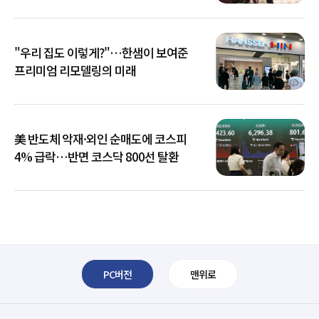
아냐"
"우리 집도 이렇게?"…한샘이 보여준
프리미엄 리모델링의 미래
美 반도체 악재·외인 순매도에 코스피
4% 급락…반면 코스닥 800선 탈환
PC버전
맨위로