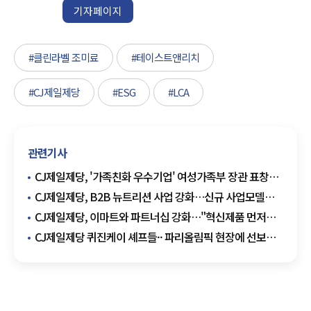
기자페이지
#클린라벨 조미료
#테이스트앤리치
#CJ제일제당
#ESG
#LCA
관련기사
CJ제일제당, '가족친화 우수기업' 여성가족부 장관 표창
수상
CJ제일제당, B2B 뉴트리션 사업 강화…신규 사업모델
도입
CJ제일제당, 이마트와 파트너십 강화…"혁신제품 먼저
선보인다"
CJ제일제당 퀴진케이 셰프들·· 파리올림픽 현장에 선보인
K-푸드