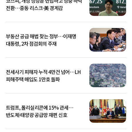
코스피, 개장 상승분 반납하고 장중 하락
전환…중동 리스크·美 경계감
부동산 공급 해법 찾는 정부…이재명
대통령, 2차 점검회의 주재
전세사기 피해자 누적 4만건 넘어…LH
피해주택 매입도 1만호 돌파
트럼프, 폴리실리콘에 15% 관세…
반도체·태양광 공급망 재편 신호