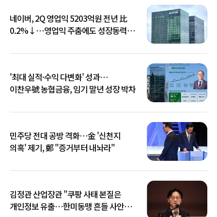
네이버, 2Q 영업익 5203억원 전년 比
0.2%↓…영업익 주춤에도 성장동력
키운다
'최대 실적·수익 다변화' 성과…
이찬우號 농협금융, 임기 말년 성장 박차
민주당 전대 공방 격화…金 '신천지
의혹' 제기, 鄭 "증거부터 내놔라"
김정관 산업장관 "쿠팡 사태 본질은
개인정보 유출…한미동맹 흔들 사안