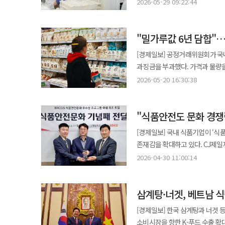
취하하면서다. 표면적으로는 가족 
있다고 설명했다. 실제로 콘텐츠
2026-05-29 09:22:44
소진된 경우에는 블록깨기 1회 추가 기회가 제공된다. 토스뱅크 관계자는
윤상현 체제를 확정한 뒤 북미 시장 
늘어나면서 콘텐츠와 산업 간 연계 효과도 커지고 있는
혜택을 더해 저축의 재미와 생활 
따르면 윤 회장은 지난 22일 서
콘텐츠 시청 경험을 확인할 수 있는
즐거운 혜택을 지속적으로 제공해 나가겠다"고 말했다. Sh수협은
"밀가루값 6년 담합"…공
측도 소 취하에 동의하면서 증여 
600여 개가 부스 운영 시작 후 1시간 만에 모
Sh수협은행이 은행권 최초로 인공
최대주주 지위를 유지하게 됐다. 
콘텐츠의 매력으로 독창적인 스토
[경제일보] 공정거래위원회가 국
17일 밝혔다. 기존 영업점 창구의 신분증 확인 절차는 육안 검사나 단순 이미지 대조에 의존하는 경우가 많아 정교한
이번 분쟁의 출발점은 콜마비앤에
넷플릭스는 이를 통해 유럽 현지
과징금을 부과했다. 가격과 물량
위조 신분증을 판별하는 데 한계가 있었다. 수협은행이 도입한 시스템은 특허 기반 이미지
콜마비앤에이치의 실적 부진을 이
설명했다. 행사 첫날 진행된 미디어 세션에서는 넷플릭스를 비롯해 농심 유럽법인, 한국관광공사 파리지사,
왜곡이 다시 도마 위에 올랐다. 20일 업계에 따르면 공정위는 대한제분·CJ제일제당·사조동아원·삼양사·대선제분·
활용해 △신분증 고유 특성 △노이
2026-05-20 16:30:38
사내이사로 선임해 경영을 재편하겠
한국콘텐츠진흥원 관계자 등이 참석
삼화제분·한탑 등 7개 제분사의 
신분증 여부를 판별한다. 수협은행은 이번 시스템 도입으로 금융실명법과 특정금융정보법 준수 역량을 강화하고 위조
서면서 남매 갈등은 부자 갈등으로 번졌다. 윤 회장이 제기한 주식반환 소송은 그 상징적 
넷플릭스는 앞으로도 다양한 국내
공정위 담합 사건 가운데 역대 최대 규모다. 조사 결과 이들 업체는 2019년 11월부터 2024
신분증을 활용한 금융 범죄 예방 효과도 높일 수 있을 
부회장이 합의된 승계 구도를 흔들
기여할 수 있도록 협업을 확대해 나간다는 계획이다. 넷플릭스 관계자는
"식품안전도 문화 경쟁
제과·제빵업체 등에 공급하는 B2
시스템 도입은 고도화되는 위변조
갈등은 특정 계열사의 대표이사 
기업들이 국내외 소비자들과 연결
7개사는 2024년 기준 국내 B2
고객의 자산과 개인정보를 보호하는 데 최선을 다하겠
[경제일보] 국내 식품기업이 ‘식
승계 방식이 한꺼번에 충돌한 사건이었다. 분수령은 지난해 9월 콜마비앤에이치 임시주총
한국 콘텐츠가 더 큰 경제적·문화
사조동아원 등 상위 3개사의 점유율만 62%에
IBK기업은행이 울산 남구 문수
존재감을 확대하고 있다. CJ제일제
이승화 전 부사장의 사내이사 선
2018년 대한제분이 주요 수요처
일자리박람회'를 공동 개최한다고 17일 밝혔다. 이번 박람회는 지역 기업과 구직
업계에 따르면 CJ제일제당은 글
부회장이 요구했던 경영 개입의 길
2026-04-30 11:00:14
심화됐다. 이후 2019년 말 상위
돕고 지역 일자리 생태계 활성화에 기여하기 위해 마련됐다. 박
‘글로벌 식품안전 리더십’ 역량을
이승화 각자대표 체제로 바뀌었다. 올해 들어서는 양측이 한발씩 물러나는 모양새가 만들어졌다. 윤 부회장은 올 3
공조가 시작됐다. 초기에는 농심·팔도 등 대형 수요처를 중심으로 가격과 공급량을 조정했으나 2020년 들어 중소
주력산업과 △인공지능(AI) △스
대표적인 식품안전 표준으로 글로벌 시장 진출을 
콜마비앤에이치 대표이사와 사내
거래처와 대리점까지 범위가 확대됐
현장면접과 채용상담을 진행할 예정이다. 울산 지역 청년 창업가의 3D프린팅 신기술 시연
삼계탕·너겟, 베트남 식
기업의 식품안전 문화를 공식적으
유지하는 쪽으로 정리됐다. 콜마
공동으로 결정하는 단계에 이르렀다
애플리케이션 전시도 마련된다. 구
수준을 넘어 조직 전반에 식품안전 가치
경영에서 물러나는 대신 그룹 전체
[경제일보] 한국 삼계탕과 너겟 
합의했으며 대표자 및 실무자 회합도 55회에 달했다. 특히 원가 변동을 이용한
토크콘서트 등의 프로그램도 운영된다. 기업은행 관계자는 "이번 박람회가 우수 인재의 지역정착과 
성과의 배경으로 ‘조직 문화 혁신’
회장의 소송 취하는 이 같은 연쇄
소비시장을 향한 K-푸드 수출 확대가 본격화됐다는 평
상승하던 2020~2022년에는 가
되길 바란다"며 "앞으로도 지역 