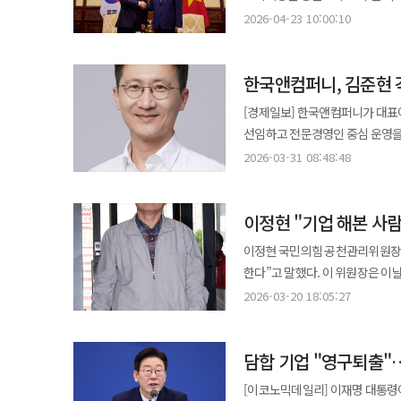
세이프티 컬처 엑설런스(FSCE)’
대외 신뢰가 훼손될 수밖에 없었
따르면 한국·베트남 정상회담을 계
가격 인하를 늦추는 방식으로 이익을
2026-04-23 10:00:10
조직 내 커뮤니케이션 구조 등을 종합
중견기업의 경계를 넘어선 순간에
이번 협상은 단순한 행정 절차 이
물가 안정을 위해 471억원 규모
CJ제일제당은 식품안전에 직접 관
작용할 수 있었다. 콜마그룹에 올해 대기업집단 지정은 성장의 훈장인 동시에 새로운 관리 부담이다. 공시 의무가
뜻이기 때문이다. 그동안 검역 장벽으로 
비용 일부를 지원하는 제도였지만 실
전달이 아닌 구성원 스스로 식품
강화되고 내부거래와 사익편취 규
한국앤컴퍼니, 김준현
햄, 소시지, 삼계탕, 너겟 등 가금
밀가루 가격은 크게 올랐다. 202
근본적으로 바꿨다는 점에서 높은 평가를 받았다고 설명했다. 지난
제도적으로 확인됐다는 뜻이다. 
수출이 허용된 국내 작업장은 하림
상승했다. 소비자 가격 상승 압력으로 이어질 수
[경제일보] 한국앤컴퍼니가 대표
행사에는 BRCGS와 로이드인증
윤상현 체제의 성적표가 나쁘다고 
향후 대상 업체는 더 늘어날 전망이다. 베트남은 최근 가장 주목받는 식품 시장 가운데 하나다. 지난해
1830억9700만원으로 가장 많았고
선임하고 전문경영인 중심 운영을
기준에서 ‘문화 수준’까지 인정받은 것은 이례적”이라
외형을 키웠다. 2019년 2조23
돌파했고 젊은 소비층 비중이 높
(947억8700만원) 등이 뒤를 
31일 업계에 따르면 한국앤컴퍼니
이상의 의미를 갖는다. 최근 글로
2026-03-31 08:48:48
5조2429억원 규모로 증가했다. 
확대되고 있다. 특히 삼계탕 같은 즉석식품은 성장 가능성이 높다는 분석이 많다. 조리 시간이 짧고 보관이 쉬워 맞벌이
적용했으며 조사 협조 여부에 따라 일부 감경을 반영했다. 공정위는 
각자대표 체제로 전환했다. 이에 따라 기존 박종호 단독 대표 체제는 종료되고, 경영총괄과 사업총괄이 병행되는 이원화
추세다. 특히 유럽과 북미 유통사
처음 대기업집단 반열에 올려놓은 데는
가구와 1인 가구, 배달 시장 확
업체는 담합 이전 수준의 경쟁 질
구조가 공식화됐다. 이번 체제 개편의 핵심은 지주사의 역할을 ‘전략 컨트롤타워’와 ‘사업 실행 축’으로 명확히 분리한 데
경쟁력과 직결된다. 실제 CJ제일제당은 미국, 유럽, 동남아 등 주요 시장에서 가공식품과 바이오 사업을 확대하고
단계다. 콜마그룹의 본업인 화장품
너겟과 소시지 등 간편 단백질 식
향후 3년간 가격 변경 내역도 정기적으로 제출해야 한다. 이번
이정현 "기업 해본 사
있다. 김 대표는 경영총괄을 맡아 
있으며 글로벌 매출 비중도 꾸준히
커질수록 제조사는 납품처를 넘어 
있어 시장 확대의 교두보 역할을 할 수 있다는 평가다. 다만 초기 시장 
드러냈다는 점에서 파장이 크다. 
박 사장은 사업총괄로서 배터리 사업을
계기로 작용할 것으로 보인다. 다만 과제도 남아 있다. 식품안전 문화는 일회성 프로젝트가 아닌 지속적인 관리와 투자
납기 안정성이 경쟁력을 가른다. 콜마가
이정현 국민의힘 공천관리위원장은 
제한적이고 현지 유통망 확보, 가격
담합에 대해 보다 강력한 감시와 제도 개선이 필요하다
기능을 넘어 전략 수립과 실행을
없이는 유지되기 어렵다. 글로벌
7월 미국 펜실베이니아주에 콜마U
한다”고 말했다. 이 위원장은 이날 자신의 페이스북에 당 공천 방향과 관련해 “자르려는 것이 아니다. 미래를 여는
체계와 마케팅 투자도 함께 필요하다는 지적이 나온다. 오유경 처장은 이
담합이 소비자에게 미치는 영향이 
분리해 운영 효율을 높이겠다는 의도다. 특히 김 대표가 맡는 경영총괄 부문은 중장기 성장 전략 수
요구된다. CJ제일제당 관계자는 “이번 성과는 식품안전 문화를 정착시키기 위한 노력의 결과”라며 “앞으로도 글로벌
약 1억2000만개 제품 생산이 가
것”이라고 밝혔다. 이어 “인물 교체가 아니라 정치 구조를 바꾸는 일”이라며 “감정이나 보복이 아니라 시대 변화에 따른
대표 사례라고 평가했다. 글로벌 안
2026-03-20 18:05:27
대해서도 엄정 대응할 것”이라고 
제고에 초점이 맞춰진다. 자회사 간
최고 수준의 식품안전 리더십을 
전체 기준 연간 약 4억7000만개
불가피한 선택”이라고 설명했다. 그는 “지금 산업은 정체되고 청년은 떠나며 투자는 줄어들고 있다”며 “같은 인물, 같은
장관도 불확실한 통상 환경 속에서 
과제로 설정됐다. 이는 최근 국내 
북미 생산기지는 윤상현 체제의 핵
방식으로는 혁신이 일어나기 어렵다”고 지적했다. 이어 “경륜을 부정하지
이번 베트남 진출을 동남아 전체 
배당 확대 등 주주환원 정책의 지
고객사 대응 속도가 기업 경쟁력에
담합 기업 "영구퇴출"
바뀌어야 한다. 중앙에서 더 큰 
필리핀 등 주변 시장 진입에도 속도가 붙을 수 있기 때문이다. 
현금흐름을 기반으로 환원 정책을
생산할 수 있게 된 것은 K뷰티 
최근 국민의힘 내부에서는 대구시장
있을지 주목된다.
[이코노믹데일리] 이재명 대통령
구상이다. 이번 인사는 전문경영인 중심의 지배구조를 강화하려는 흐름으로도 읽힌다. 김 대표는 삼일회계법인에서
곧바로 수익성 개선으로 이어지는