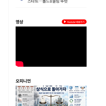
스타트…폴드8 쏠림 뚜렷
영상
Youtube 바로가기
레
은
를
급
오피니언