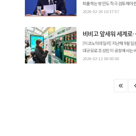
제기되며 논란이 확산되고 있다. 현재 주호영(6선)·추경호(4선)·윤재옥(3선) 등 중진 의원들과 초선인 유영하·최은석
퇴출하는 방안도 적극 검토해야 
경력을 시작한 이후 CJ 재경실장
건강기능식품 사업도 윤 부회장에
의원이 대구시장 출마를 선언한 상태다. 이 위원장은 지난 19일 페이스북에서 “기업을 일으켜 본 경험
어디에도 담합 기업을 영구적으로 
쌓았다. 지난해 한국앤컴퍼니에 합류한 이후에는 경영총괄을 맡아 지주 부문 운영과 주요 전략 과제를 담당해왔다.
2026-02-20 10:37:57
회사의 실적 회복은 상징성이 크
책임, 일자리를 만들어 본 실행력
2년에 불과하다. '영구퇴출'이 
한국앤컴퍼니는 현재 타이어, 열
경영진 교체 논란이 겹치면서 그룹
최은석 의원을 염두에 둔 것 아니냐는 관측이 제기됐다. 이 같은 상황
짚어봤다. ◆20년 만에 또 담합… 제도가 실패했다는 신호 담합이란 경쟁 관계에 있는 사업자들이 가격이나 물량, 입찰
계열사인 한국타이어앤테크놀로지는
수익성 회복을 얼마나 빠르게 보여줄지가 중요하다. 윤 부회장 체제는 창
논란이 제기된 충북도지사 공천 방
비비고 앞세워 세계로…
결과 등을 미리 짜고 합의하는 
한온시스템은 인수 이후 추진된 비용 구조 개선
정체성을 유지하면서도 제약과 건기
방식이 공개될 전망이다. 앞서 공관위는 현직인 김영환 충북도지사를 컷오프(공천 배제)하면서 지역 정가에 큰 파장을
피해로 이어진다. 공정거래법 제4
성과를 단순 연결 실적이 아닌 포
수익성을 점검하는 경영이 요구된
[이코노믹데일리] 지난해 9월 일
일으켰다. 김 지사는 이에 반발해
9가지 담합 유형을 금지하고 있다. 이 대통령 발언 하루 전인 18일 공정거래위원회는 밀가루 가격 담합 혐
성과 관리 체계 구축 등을 통해 그룹 전체
한다. 규모가 커질수록 가족기업 방식의 의사결정
대규모로 조성된 이 공장에서는 비
예비후보 사퇴를 선언했다. 윤희근 전 경찰청장도 선거운동 중단을 선언하며 반발하면서 공천 과정 전반에 대한 불신이
CJ제일제당·대한제분 등 7개 제분
‘Hankook’ 통합 브랜드를 중
법정 다툼이 끝나면서 지분과 경
시작한 제일제당이 이제는 글로벌 식품기업으로 외연을 넓
커지고 있다. 논란이 확산하자 충북 지역 국회의원들은 지난 18일 장동혁 당 대표를 찾아가 “후보를 경선으로 선출해
2026-02-12 06:00:00
약 5년간 담합 규모를 5조9913
하나의 기술 축으로 묶어 대외 인지도
있다. 창업주의 결단은 그룹이 가
그치지 않는다. CJ제일제당은 내
달라”고 공식 건의했다. 논란의 중심에 선 김수민 전 의원 역시 “경선을 통해 검증받겠다”며 경선 시행을 요구하고 있다.
공정위로부터 과징금과 시정명령을 받고
관계자는 “주요 자회사들의 경쟁력
그것만으로 충분하지는 않다. 분쟁이 남긴 
원이 투입되는 이 공장은 중부와 
당 안팎에서는 ‘경선 불가피론’이 점차 힘을 얻는 분위기다. 충
"다 돈 벌자고 하는 일이라 처벌
고리를 정교화할 계획”이라고 말
일가 갈등의 승자가 아니라 대기
신규 아시안 푸드 제조시설도 완공
지방선거 전략과 계파 갈등, 공천
담합으로 얻는 이익이 걸릴 위험
콜마비앤에이치는 분쟁의 무대에서
확대라기보다 현지 시장을 선점하려는 중장기 전략에 가깝다
것이다. 그렇다면 '영구퇴출'은 현행 법체계 안에서 실제
확인돼야 한다. 콜마그룹의 경영
CJ제일제당의 해외 식품 매출은 
담합이 확인되면 공정위는 공정거
중심 사업에서 글로벌 비중이 점차 커지고 있다는 평가다. 비비고 브
명령이 핵심이다. 과징금은 제43
단일 브랜드 기준으로 연 매출 1
상한을 30%로 높이고 최소 부과
선두권을 형성하고 있다. 만두를 
형사처벌은 제124조 제1항 제9호
확대하는 중이다. 최근 미국 로스앤젤레스에서 열린 K-컬처 행사 현장에서는 비비고가 K-푸드 브랜드로서 인지도를
임직원이 담합하면 법인도 벌금 대상
넓히는 모습도 포착됐다. 체험형 
이것으로 기업을 시장에서 퇴출시