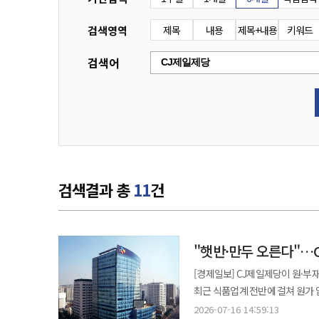
검색영역
제목
내용
제목+내용
키워드
검색어
검색결과 총
11
건
"햇반·만두 오른다"…C
[경제일보] CJ제일제당이 원·부
최근 식품업계 전반에 걸쳐 원가 
더욱 커질 것으로 보인다. 16일 업계에 따르면 CJ제일제당은 햇반과 만두, 생선구이 등 총 8개 카테고리 27개 품목의
2026-07-16 14:59:13