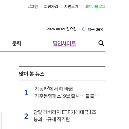
로그인
회원가입
지면보기
네이버블로그
부산 27˚C
대구 26˚C
2026.08.09 일요일
문화
딥인사이트
인천 27˚C
광주 27˚C
대전 25˚C
많이 본 뉴스
울산 25˚C
'기동카'에서 확 바뀐
1
'기후동행패스' 9월 출시… 불붙은
강릉 23˚C
카드사 경쟁
단일 레버리지 ETF 거래대금 1조
2
제주 27˚C
붕괴…규제 직격탄