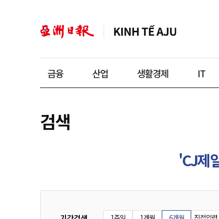
금융
산업
생활경제
IT
검색
'CJ제
기간검색
1주일
1개월
6개월
직접입력