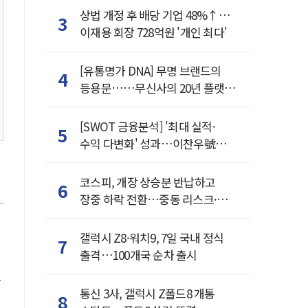
상법 개정 후 배당 기업 48%↑…
3
이재용 회장 728억원 '개인 최다'
[유통명가 DNA] 무명 브랜드의
4
등용문……무신사의 20년 플랫폼
혁명
[SWOT 금융분석] '최대 실적·
5
수익 다변화' 성과…이찬우號
농협금융, 임기 말년 성장 박차
코스피, 개장 상승분 반납하고
6
장중 하락 전환…중동 리스크·美
경계감
갤럭시 Z8·워치9, 7일 국내 정식
7
출격…100개국 순차 출시
.
통신 3사, 갤럭시 Z폴드8 개통
8