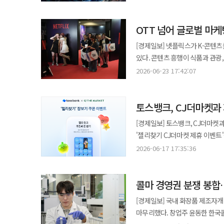
가격을 평균 8% 인상한다고 밝혔
8.4% 수준이다. 전체 인상 폭은
OTT 넘어 글로벌 마
편의점에서는 다음 달 1일부터 순차적으로 적용된다. 이번 가격 조정의 배
육류, 어류 등 주요 원재료 가격
[경제일보] 넷플릭스가 K-콘텐츠
상승하면서 제조 원가 부담이 크
있다. 콘텐츠 흥행이 식품과 관광
겹치며 식품 기업들의 수익성이 전반적으로 악화되고
온라인 동영상 서비스(OTT)를 넘
2026-06-23 17:42:07
일부 품목은 가격 인상 대상에서 
넷플릭스는 최근 프랑스 파리에서 열
디저트류는 가격을 유지하기로 했으
소개하고 한국 기업들의 글로벌 시장 진출 지원 
소비재 성격이 강하거나 가격 민감도가 높
토스뱅크, CJ더마켓과
주최하고 한국콘텐츠진흥원이 주관한
반발을 완화하기 위한 대응책도 
데 콩그레 드 파리'에서 개최됐다. 
[경제일보] 토스뱅크, CJ더마켓과 제휴 이벤트 진행 토스뱅크가 CJ더마켓
행사를 진행할 계획이다. 주요 
산업을 소개하는 행사로 약 3만5000명의 현지 관람객이 방
'젤리찾기 CJ더마켓 제휴 이벤트'를 진행한다고 17일 밝혔
전략이다. 업계에서는 이번 가격 인상이 단발성에 그치지 않을 가능성에도 주목하고 있다. 원재료와 물류비 상승이
전시 부스를 운영했다. 이를 통해
'젤리찾기'에 CJ더마켓 혜택을 결합해
단기간에 해소되기 어려운 만큼 향
2026-06-17 17:35:36
높인 사례들을 소개했다. 이번 전시에는 금호타이어와 기아, 네이버, 농심, 삼성, KT, CJ제일제당, 한국관광공사,
30일까지 진행되며 게임 저금통을
소비자 생활과 밀접한 품목인 만큼 가격 변동이 
데브시스터즈, 아누아, 한샘, 포토
발견하면 CJ더마켓 적립금 또는 할인권을
인상 요인을 최대한 흡수해 왔지만
전쟁', '케이팝 데몬 헌터스', '이
콜마 경영권 분쟁 봉합
햇반 등 CJ제일제당 주요 브랜드 
상황”이라며 “소비자 부담을 고려
콘텐츠는 단순 시청을 넘어 소비와
△3만원 이상 구매 시 5000원 
[경제일보] 국내 화장품 제조자개
콘텐츠를 통해 한국 문화에 관심을
△6만원 이상 구매 시 1만6000원 할인권으로 구성됐다. 쿠폰은 C
마무리했다. 창업주 윤동한 한국
나타나고 있다. 넷플릭스는 이러한 흐름을 바탕으로 국내 기업들이 글로벌 소비자와 만날 수 있는 접점을 확대하고
있으며 적립금과 할인권은 오는 7