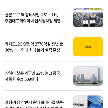
산본 11구역 정비사업 속도…LH,
주민대표회의와 사업시행약정 체결
카카오, 2Q 영업익 2770억원 전년 比
36%↑…역대 최대 분기 실적 달성
상하이 찾은 외국인 22% 늘고 중국
자동차 수출 509만대
카뱅·케뱅 상반기 순익 희비…플랫폼·