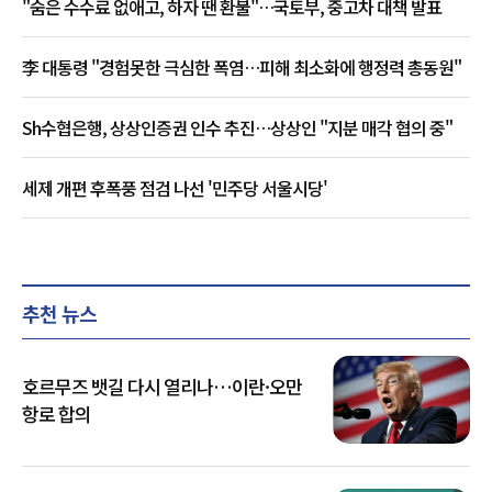
"숨은 수수료 없애고, 하자 땐 환불"…국토부, 중고차 대책 발표
李 대통령 "경험못한 극심한 폭염…피해 최소화에 행정력 총동원"
Sh수협은행, 상상인증권 인수 추진…상상인 "지분 매각 협의 중"
세제 개편 후폭풍 점검 나선 '민주당 서울시당'
추천 뉴스
호르무즈 뱃길 다시 열리나…이란·오만
항로 합의