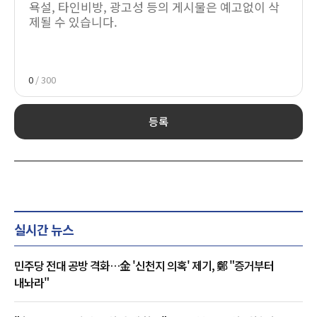
0
/ 300
등록
실시간 뉴스
민주당 전대 공방 격화…金 '신천지 의혹' 제기, 鄭 "증거부터
내놔라"