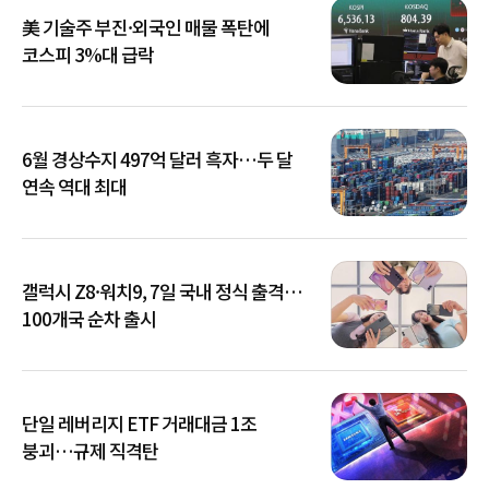
美 기술주 부진·외국인 매물 폭탄에
코스피 3%대 급락
6월 경상수지 497억 달러 흑자…두 달
연속 역대 최대
갤럭시 Z8·워치9, 7일 국내 정식 출격…
100개국 순차 출시
단일 레버리지 ETF 거래대금 1조
붕괴…규제 직격탄