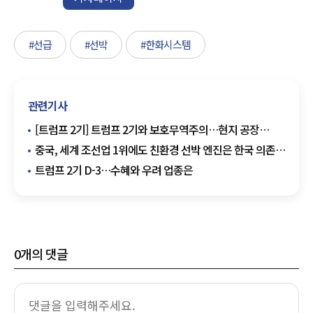
#선급
#선박
#한화시스템
관련기사
[트럼프 2기] 트럼프 2기와 보호무역주의…현지 공장
설립한 한국 기업의 미래는?
중국, 세계 조선업 1위에도 친환경 선박 엔진은 한국 의존
지속
트럼프 2기 D-3…수혜와 우려 업종은
0
개의 댓글