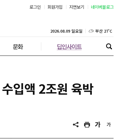
로그인
회원가입
지면보기
네이버블로그
부산 27˚C
대구 26˚C
2026.08.09 일요일
문화
딥인사이트
인천 26˚C
광주 26˚C
대전 26˚C
피 수입액 2조원 육박
울산 25˚C
강릉 22˚C
제주 27˚C