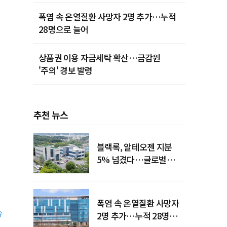
폭염 속 온열질환 사망자 2명 추가…누적
28명으로 늘어
상품권 이용 자금세탁 확산…금감원
'주의' 경보 발령
추천 뉴스
블랙록, 알테오젠 지분
5% 넘겼다…글로벌
투자자 '주목'
폭염 속 온열질환 사망자
슈
2명 추가…누적 28명으로