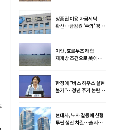
늘어
상품권 이용 자금세탁
확산…금감원 '주의' 경보
발령
이란, 호르무즈 해협
재개방 조건으로 美에
병력 철수·배상 요구
김
한정애 "버스 하우스 실현
불가"…청년 주거 논란
진화
로
현대차, 노사 갈등에 신형
투싼 생산 차질…출시
일정 영향 가능성↑
구