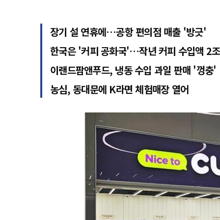
장기 설 연휴에…공항 편의점 매출 '방긋'
한국은 '커피 공화국'…작년 커피 수입액 2
이랜드팜앤푸드, 냉동 수입 과일 판매 '껑충'
농심, 동대문에 K라면 체험매장 열어