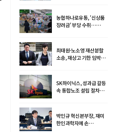
농협하나로유통, '신상품
장려금' 부당 수취…
공정위 과징금
4억6200만원
최태원·노소영 재산분할
소송, 재상고 기한 임박…
이번주 결론 갈림길
SK하이닉스, 성과급 갈등
속 통합노조 설립 절차
착수
박인규 혁신본부장, 재미
한인과학자에 손
내밀었다…AI·우주·양자