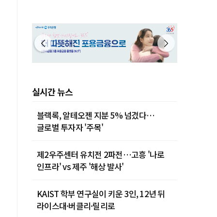
실시간 뉴스
블랙록, 알테오젠 지분 5% 넘겼다…
글로벌 투자자 '주목'
제2우주센터 유치전 2파전…고흥 '나로
인프라' vs 제주 '해상 발사'
KAIST 학부 연구실이 키운 3인, 12년 뒤
라이스대·버클리·릴리로