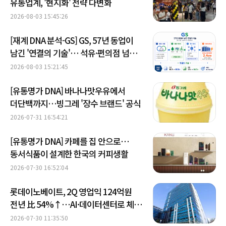
유통업계, '현지화' 전략 다변화
2026-08-03 15:45:26
[재계 DNA 분석-GS] GS, 57년 동업이
남긴 '연결의 기술'… 석유·편의점 넘어
AI 전력망으로
2026-08-03 15:21:45
[유통명가 DNA] 바나나맛우유에서
더단백까지…빙그레 '장수 브랜드' 공식
2026-07-31 16:54:21
[유통명가 DNA] 카페를 집 안으로…
동서식품이 설계한 한국의 커피생활
2026-07-30 16:52:04
롯데이노베이트, 2Q 영업익 124억원
전년 比 54%↑…AI·데이터센터로 체질
개선 속도
2026-07-30 11:35:50