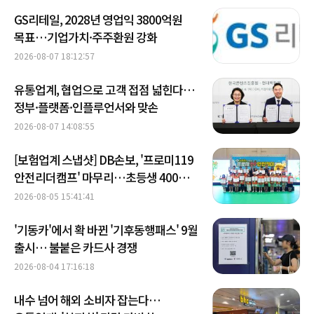
GS리테일, 2028년 영업익 3800억원
목표…기업가치·주주환원 강화
2026-08-07 18:12:57
유통업계, 협업으로 고객 접점 넓힌다…
정부·플랫폼·인플루언서와 맞손
2026-08-07 14:08:55
[보험업계 스냅샷] DB손보, '프로미119
안전리더캠프' 마무리…초등생 400명
안전교육 外
2026-08-05 15:41:41
'기동카'에서 확 바뀐 '기후동행패스' 9월
출시… 불붙은 카드사 경쟁
2026-08-04 17:16:18
내수 넘어 해외 소비자 잡는다…