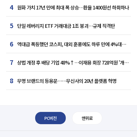
4
원화 가치 17년 만에 최대 폭 상승…환율 1400원선 하회하나
5
단일 레버리지 ETF 거래대금 1조 붕괴…규제 직격탄
6
역대급 폭등했던 코스피, 대외 훈풍에도 하루 만에 4%대
급락
7
상법 개정 후 배당 기업 48%↑…이재용 회장 728억원 '개인
최다'
8
무명 브랜드의 등용문……무신사의 20년 플랫폼 혁명
PC버전
맨위로