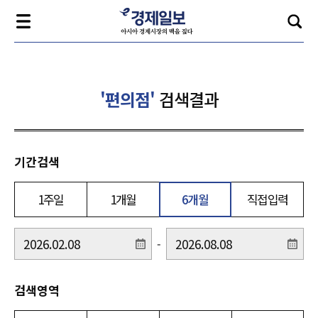
'편의점'
검색결과
기간검색
1주일
1개월
6개월
직접입력
-
검색영역