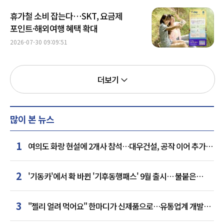
휴가철 소비 잡는다…SKT, 요금제
포인트·해외여행 혜택 확대
2026-07-30 09:09:51
더보기
많이 본 뉴스
1
여의도 화랑 현설에 2개사 참석…대우건설, 공작 이어 추가
거점 확보하나
2
'기동카'에서 확 바뀐 '기후동행패스' 9월 출시… 불붙은
카드사 경쟁
3
"젤리 얼려 먹어요" 한마디가 신제품으로…유통업계 개발실
된 SNS