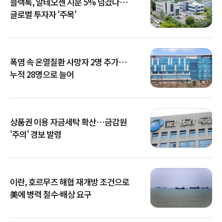
블랙록, 알테오젠 지분 5% 넘겼다…
글로벌 투자자 '주목'
폭염 속 온열질환 사망자 2명 추가…
누적 28명으로 늘어
상품권 이용 자금세탁 확산…금감원
'주의' 경보 발령
이란, 호르무즈 해협 재개방 조건으로
美에 병력 철수·배상 요구