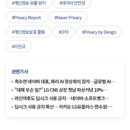
#개인정보 유출 방지
#데이터 안전성
#Privacy Report
#Naver Privacy
#개인정보보호 활동
#CPO
#Privacy by Design
#이진규
관련기사
최수연 네이버 대표, 파리 AI 정상회의 참석…글로벌 AI
리더십 강화 나선다
"대체 무슨 일?" LG CNS 상장 첫날 따상커녕 10%
'급락엔딩'
라인야후도 딥시크 사용 금지… 네이버-소프트뱅크
합작사, 보안 우려에 선제 대응
딥시크 사용 금지 확산… 카카오·LG유플러스·한수원·
한전KPS 동참, 보안 우려 고조