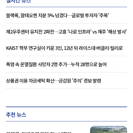
실시간 뉴스
블랙록, 알테오젠 지분 5% 넘겼다…글로벌 투자자 '주목'
제2우주센터 유치전 2파전…고흥 '나로 인프라' vs 제주 '해상 발사'
KAIST 학부 연구실이 키운 3인, 12년 뒤 라이스대·버클리·릴리로
폭염 속 온열질환 사망자 2명 추가…누적 28명으로 늘어
상품권 이용 자금세탁 확산…금감원 '주의' 경보 발령
추천 뉴스