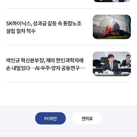
SK하이닉스, 성과급 갈등 속 통합노조
설립 절차 착수
박인규 혁신본부장, 재미 한인과학자에
손 내밀었다…AI·우주·양자 공동연구
확대
PC버전
맨위로