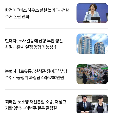
한정애 "버스 하우스 실현 불가"…청년
주거 논란 진화
현대차, 노사 갈등에 신형 투싼 생산
차질…출시 일정 영향 가능성↑
농협하나로유통, '신상품 장려금' 부당
수취…공정위 과징금 4억6200만원
최태원·노소영 재산분할 소송, 재상고
기한 임박…이번주 결론 갈림길