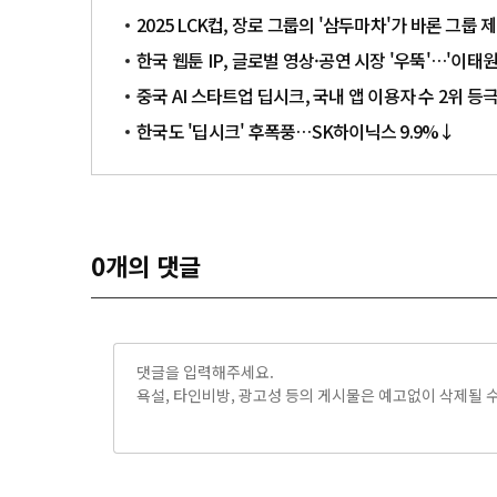
2025 LCK컵, 장로 그룹의 '삼두마차'가 바론 그
한국 웹툰 IP, 글로벌 영상·공연 시장 '우뚝'…'이태
중국 AI 스타트업 딥시크, 국내 앱 이용자 수 2위 
한국도 '딥시크' 후폭풍…SK하이닉스 9.9%↓
0
개의 댓글