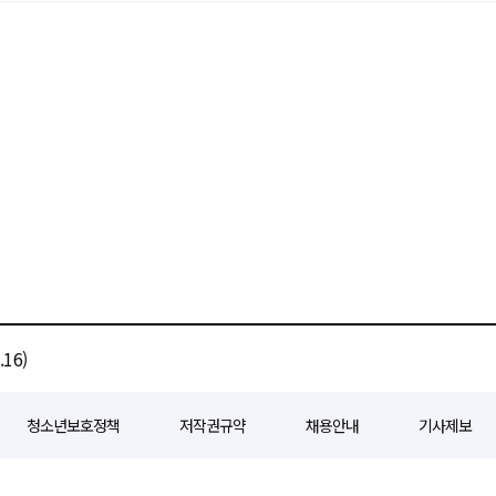
16)
청소년보호정책
저작권규약
채용안내
기사제보