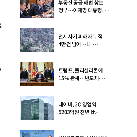
부동산 공급 해법 찾는
정부…이재명 대통령, 2차
점검회의 주재
을
전세사기 피해자 누적
4만건 넘어…LH
피해주택 매입도 1만호
돌파
솔
트럼프, 폴리실리콘에
한
15% 관세…반도체·
태양광 공급망 재편 신호
스
네이버, 2Q 영업익
5203억원 전년 比
0.2%↓…영업익
주춤에도 성장동력 키운다