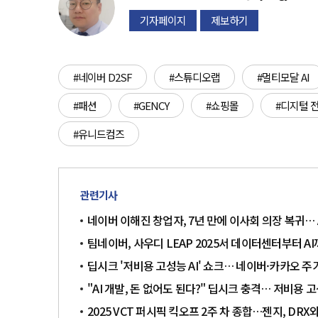
기자페이지
제보하기
#네이버 D2SF
#스튜디오랩
#멀티모달 AI
#패션
#GENCY
#쇼핑몰
#디지털 
#유니드컴즈
관련기사
네이버 이해진 창업자, 7년 만에 이사회 의장 복귀… 
팀네이버, 사우디 LEAP 2025서 데이터센터부터 AI까지
딥시크 '저비용 고성능 AI' 쇼크… 네이버·카카오 주
"AI 개발, 돈 없어도 된다?" 딥시크 충격… 저비용 고
2025 VCT 퍼시픽 킥오프 2주 차 종합…젠지, DRX