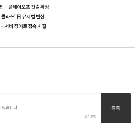
룹 제압…플레이오프 진출 확정
원 클라쓰' 日 뮤지컬 변신
등극…서버 장애로 접속 차질
등록
0
/ 300