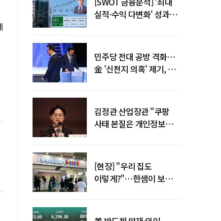
[SWOT 금융분석] '최대
실적·수익 다변화' 성과…
네
이찬우號 농협금융, 임기
말년 성장 박차
민주당 전대 공방 격화…
金 '신천지 의혹' 제기, 鄭
"증거부터 내놔라"
김정관 산업장관 "쿠팡
사태 본질은 개인정보
유출…한미동맹 흔들
사안 아냐"
[현장] "우리 집도
이렇게?"…한샘이 보여준
프리미엄 리모델링의 미래
美 반도체 악재·외인