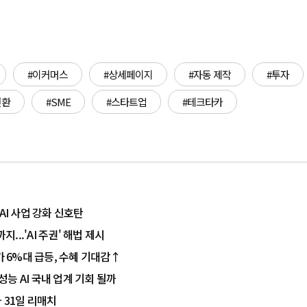
#이커머스
#상세페이지
#자동 제작
#투자
전환
#SME
#스타트업
#테크타카
AI 사업 강화 신호탄
...'AI 주권' 해법 제시
가 6%대 급등, 수혜 기대감↑
성능 AI 국내 업계 기회 될까
와 31일 리매치