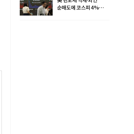
순매도에 코스피 4%
급락…반면 코스닥 800선
탈환