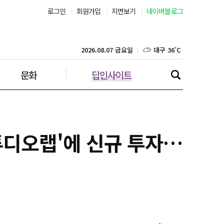
로그인
회원가입
지면보기
네이버블로그
부산 31˚C
대구 36˚C
2026.08.07 금요일
문화
딥인사이트
인천 30˚C
광주 36˚C
대전 36˚C
스튜디오랩'에 신규 투자…
울산 33˚C
강릉 32˚C
제주 30˚C