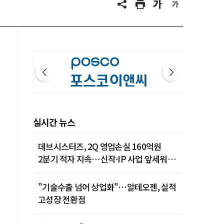
실시간 뉴스
데브시스터즈, 2Q 영업손실 160억원
2분기 적자 지속…신작·IP 사업 앞세워
턴어라운드 시동
"기술수출 넘어 상업화"…알테오젠, 실적
고성장 전환점