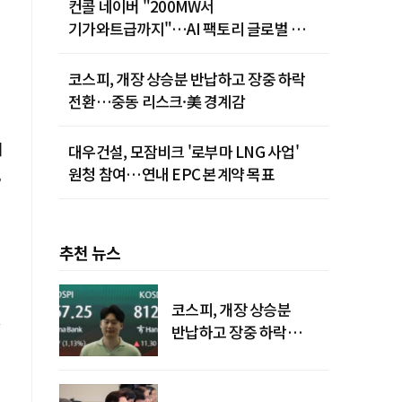
컨콜 네이버 "200MW서
기가와트급까지"…AI 팩토리 글로벌 확장
청사진
코스피, 개장 상승분 반납하고 장중 하락
전환…중동 리스크·美 경계감
지
대우건설, 모잠비크 '로부마 LNG 사업'
,
원청 참여…연내 EPC 본계약 목표
추천 뉴스
코스피, 개장 상승분
반납하고 장중 하락
전환…중동 리스크·美
경계감