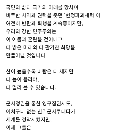
국민의 삶과 국가의 미래를 망치며
비루한 사익과 권력을 좇던 ‘헌정파괴세력’이
여전히 반란과 퇴행을 계속중이지만,
우리의 강한 민주주의는
이 어둠과 혼란을 걷어내고
더 밝은 미래와 더 활기찬 희망을
만들어낼 것입니다.
산이 높을수록 바람은 더 세지만
더 높이 올라야,
더 멀리 볼 수 있습니다.
군사정권을 통한 영구집권시도,
어처구니 없는 친위군사쿠데타가
세계를 경악시켰지만,
이제 그들은