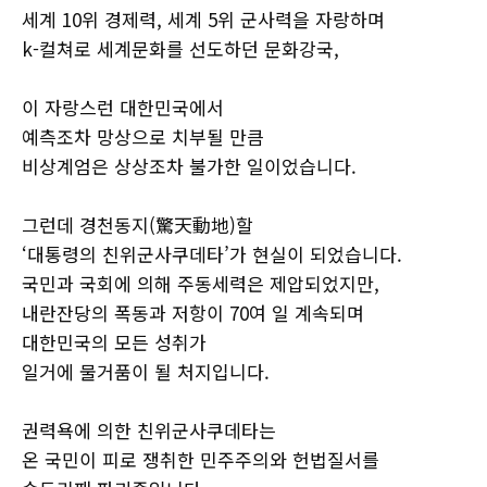
세계 10위 경제력, 세계 5위 군사력을 자랑하며
k-컬쳐로 세계문화를 선도하던 문화강국,
이 자랑스런 대한민국에서
예측조차 망상으로 치부될 만큼
비상계엄은 상상조차 불가한 일이었습니다.
그런데 경천동지(驚天動地)할
‘대통령의 친위군사쿠데타’가 현실이 되었습니다.
국민과 국회에 의해 주동세력은 제압되었지만,
내란잔당의 폭동과 저항이 70여 일 계속되며
대한민국의 모든 성취가
일거에 물거품이 될 처지입니다.
권력욕에 의한 친위군사쿠데타는
온 국민이 피로 쟁취한 민주주의와 헌법질서를