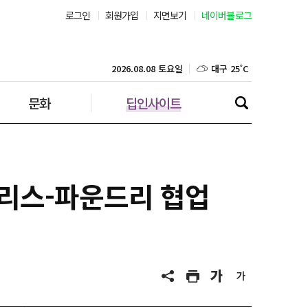
로그인
회원가입
지면보기
네이버블로그
부산 27˚C
대구 25˚C
2026.08.08 토요일
문화
딥인사이트
인천 28˚C
광주 26˚C
대전 25˚C
팹리스-파운드리 협업
울산 25˚C
강릉 26˚C
제주 28˚C