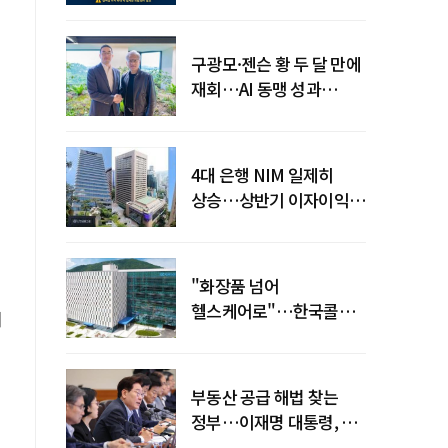
전력망' 리스크 확산
구광모·젠슨 황 두 달 만에
재회…AI 동맹 성과
가시화될까
4대 은행 NIM 일제히
상승…상반기 이자이익
19조 육박
"화장품 넘어
헬스케어로"…한국콜마,
이
제약·바이오 축으로 몸집
키운다
부동산 공급 해법 찾는
정부…이재명 대통령, 2차
점검회의 주재