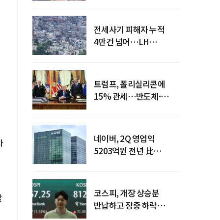
전세사기 피해자 누적
4만건 넘어…LH
피해주택 매입도 1만호
돌파
트럼프, 폴리실리콘에
15% 관세…반도체·
태양광 공급망 재편 신호
네이버, 2Q 영업익
차
5203억원 전년 比
0.2%↓…영업익
주춤에도 성장동력 키운다
코스피, 개장 상승분
달
반납하고 장중 하락
전환…중동 리스크·美