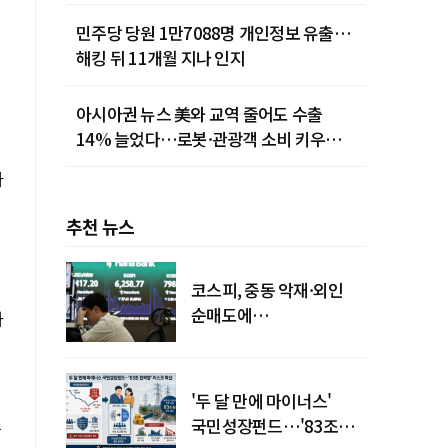
민주당 당원 1만7088명 개인정보 유출…
해킹 뒤 11개월 지나 인지
아시아권 뉴스 美와 교역 줄어도 수출
14% 늘었다…로봇·관광객 소비 키우는
중국
자
추천 뉴스
코스피, 중동 악재·외인
순매도에
하
하락…"하이닉스 또
급락"
'두 달 만에 마이너스'
국민성장펀드…'83조
산