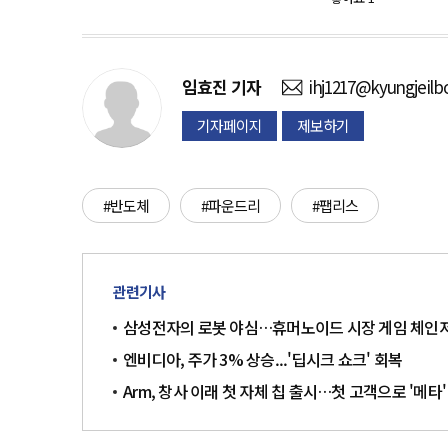
임효진
기자
ihj1217@kyungjeilb
기자페이지
제보하기
#반도체
#파운드리
#팹리스
관련기사
삼성전자의 로봇 야심…휴머노이드 시장 게임 체인
엔비디아, 주가 3% 상승...'딥시크 쇼크' 회복
Arm, 창사 이래 첫 자체 칩 출시…첫 고객으로 '메타'