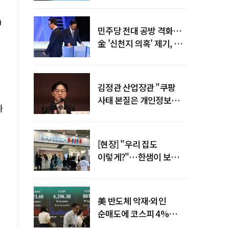
말년 성장 박차
0
민주당 전대 공방 격화…
金 '신천지 의혹' 제기, 鄭
"증거부터 내놔라"
김정관 산업장관 "쿠팡
사태 본질은 개인정보
까
유출…한미동맹 흔들
사안 아냐"
[현장] "우리 집도
이렇게?"…한샘이 보여준
프리미엄 리모델링의 미래
美 반도체 악재·외인
순매도에 코스피 4%
급락…반면 코스닥 800선