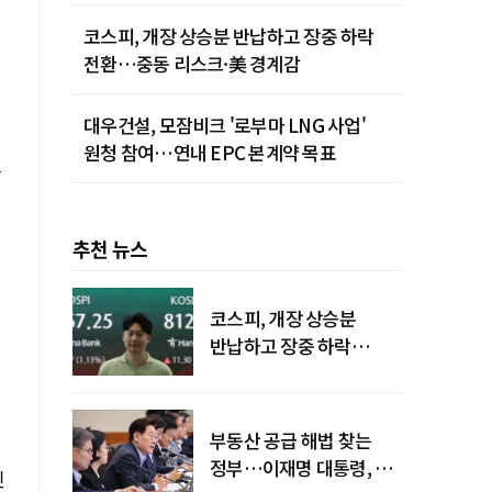
청사진
코스피, 개장 상승분 반납하고 장중 하락
전환…중동 리스크·美 경계감
대우건설, 모잠비크 '로부마 LNG 사업'
원청 참여…연내 EPC 본계약 목표
을
추천 뉴스
코스피, 개장 상승분
반납하고 장중 하락
전환…중동 리스크·美
경계감
부동산 공급 해법 찾는
정부…이재명 대통령, 2차
인