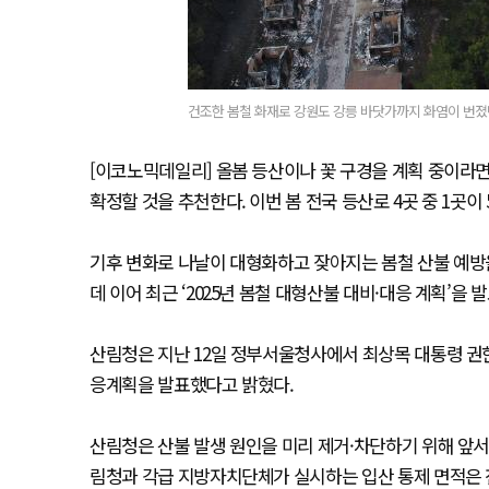
건조한 봄철 화재로 강원도 강릉 바닷가까지 화염이 번졌던 
[이코노믹데일리] 올봄 등산이나 꽃 구경을 계획 중이라
확정할 것을 추천한다. 이번 봄 전국 등산로 4곳 중 1곳이
기후 변화로 나날이 대형화하고 잦아지는 봄철 산불 예방을
데 이어 최근 ‘2025년 봄철 대형산불 대비·대응 계획’을 
산림청은 지난 12일 정부서울청사에서 최상목 대통령 권
응계획을 발표했다고 밝혔다.
산림청은 산불 발생 원인을 미리 제거·차단하기 위해 앞서 1
림청과 각급 지방자치단체가 실시하는 입산 통제 면적은 전체