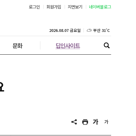
로그인
회원가입
지면보기
네이버블로그
부산 31˚C
대구 36˚C
2026.08.07 금요일
문화
딥인사이트
인천 30˚C
광주 36˚C
대전 36˚C
요
울산 33˚C
강릉 32˚C
제주 30˚C