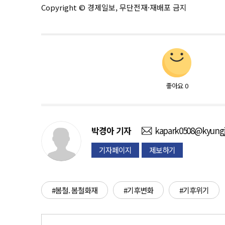
Copyright © 경제일보, 무단전재·재배포 금지
좋아요
0
박경아
기자
kapark0508@kyungj
기자페이지
제보하기
#봄철. 봄철화재
#기후변화
#기후위기