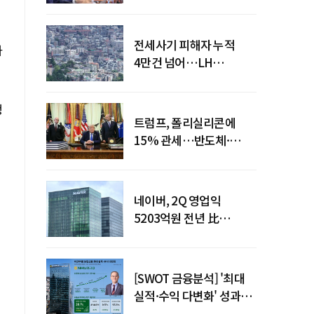
점검회의 주재
전세사기 피해자 누적
하
4만건 넘어…LH
피해주택 매입도 1만호
돌파
생
트럼프, 폴리실리콘에
15% 관세…반도체·
태양광 공급망 재편 신호
네이버, 2Q 영업익
5203억원 전년 比
0.2%↓…영업익
주춤에도 성장동력 키운다
[SWOT 금융분석] '최대
실적·수익 다변화' 성과…
이찬우號 농협금융, 임기