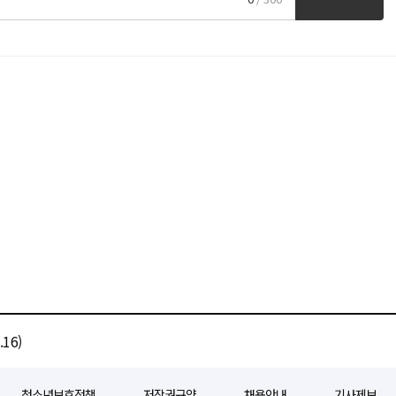
16)
청소년보호정책
저작권규약
채용안내
기사제보