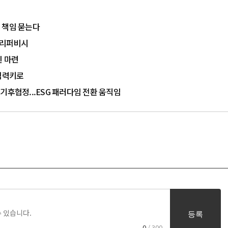
 책임 묻는다
 리퍼비시
인 마련
 협력키로
기후협정...ESG 패러다임 전환 움직임
등록
0
/ 300