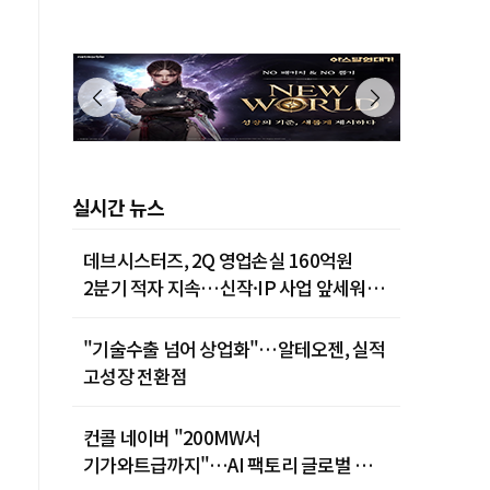
실시간 뉴스
데브시스터즈, 2Q 영업손실 160억원
2분기 적자 지속…신작·IP 사업 앞세워
턴어라운드 시동
"기술수출 넘어 상업화"…알테오젠, 실적
고성장 전환점
컨콜 네이버 "200MW서
기가와트급까지"…AI 팩토리 글로벌 확장