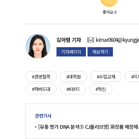
좋아요
0
김아령
기자
kimar0604@kyungje
기자페이지
제보하기
#경영철학
#대학원
#수업교재
#이
#하버드대
#K뷰티
#혁신
관련기사
[유통 명가 DNA 분석⑤ CJ올리브영] 화장품 매