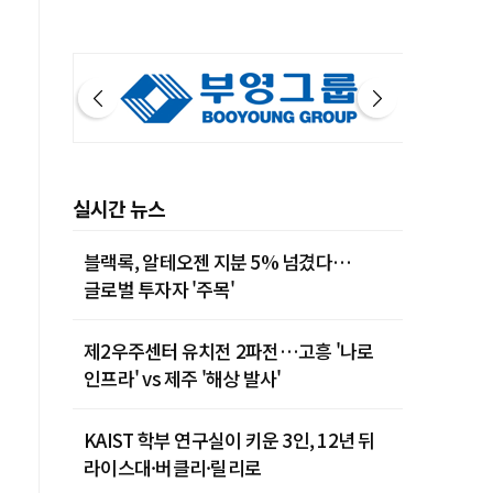
실시간 뉴스
블랙록, 알테오젠 지분 5% 넘겼다…
글로벌 투자자 '주목'
제2우주센터 유치전 2파전…고흥 '나로
인프라' vs 제주 '해상 발사'
KAIST 학부 연구실이 키운 3인, 12년 뒤
라이스대·버클리·릴리로