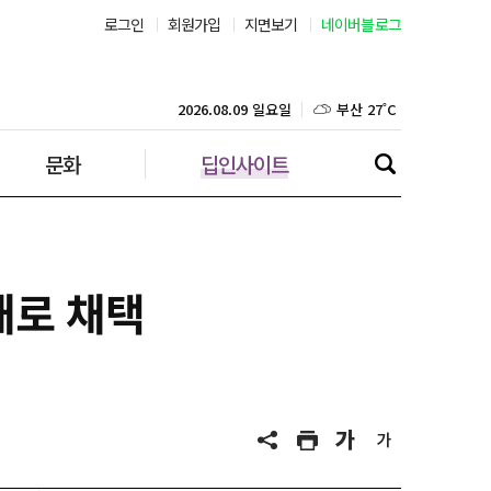
서울 25˚C
로그인
회원가입
지면보기
네이버블로그
부산 27˚C
2026.08.09 일요일
대구 25˚C
문화
딥인사이트
인천 27˚C
광주 26˚C
대전 25˚C
재로 채택
울산 25˚C
강릉 23˚C
제주 27˚C