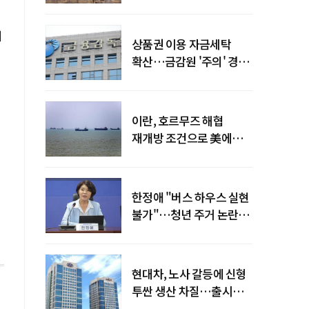
늘어
대
상품권 이용 자금세탁
확산…금감원 '주의' 경보
발령
이란, 호르무즈 해협
재개방 조건으로 美에
병력 철수·배상 요구
한정애 "버스 하우스 실현
불가"…청년 주거 논란
진화
현대차, 노사 갈등에 신형
투싼 생산 차질…출시
일정 영향 가능성↑