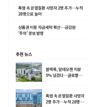
폭염 속 온열질환 사망자 2명 추가…누적
28명으로 늘어
상품권 이용 자금세탁 확산…금감원
'주의' 경보 발령
추천 뉴스
블랙록, 알테오젠 지분
5% 넘겼다…글로벌
투자자 '주목'
폭염 속 온열질환 사망자
2명 추가…누적 28명으로