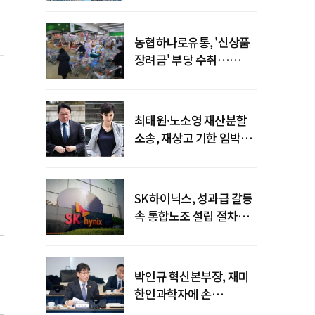
농협하나로유통, '신상품
장려금' 부당 수취…
공정위 과징금
4억6200만원
최태원·노소영 재산분할
소송, 재상고 기한 임박…
이번주 결론 갈림길
SK하이닉스, 성과급 갈등
속 통합노조 설립 절차
착수
박인규 혁신본부장, 재미
한인과학자에 손
내밀었다…AI·우주·양자