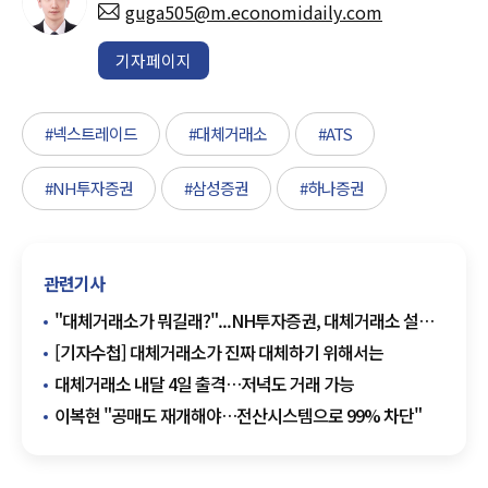
guga505@m.economidaily.com
기자페이지
#넥스트레이드
#대체거래소
#ATS
#NH투자증권
#삼성증권
#하나증권
관련기사
"대체거래소가 뭐길래?"...NH투자증권, 대체거래소 설명
영상 배포
[기자수첩] 대체거래소가 진짜 대체하기 위해서는
대체거래소 내달 4일 출격…저녁도 거래 가능
이복현 "공매도 재개해야…전산시스템으로 99% 차단"