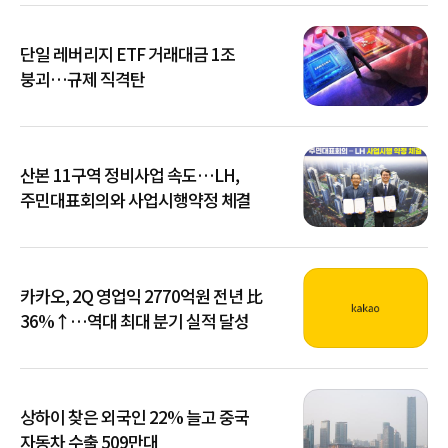
단일 레버리지 ETF 거래대금 1조
붕괴…규제 직격탄
산본 11구역 정비사업 속도…LH,
주민대표회의와 사업시행약정 체결
카카오, 2Q 영업익 2770억원 전년 比
36%↑…역대 최대 분기 실적 달성
상하이 찾은 외국인 22% 늘고 중국
자동차 수출 509만대