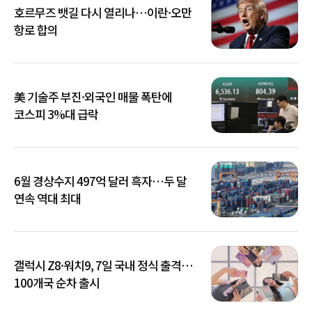
호르무즈 뱃길 다시 열리나…이란·오만
항로 합의
美 기술주 부진·외국인 매물 폭탄에
코스피 3%대 급락
6월 경상수지 497억 달러 흑자…두 달
연속 역대 최대
갤럭시 Z8·워치9, 7일 국내 정식 출격…
100개국 순차 출시