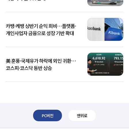
카뱅·케뱅 상반기 순익 희비…플랫폼·
개인사업자 금융으로 성장 기반 확대
美 훈풍·국제유가 하락에 외인 귀환…
코스피·코스닥 동반 상승
PC버전
맨위로