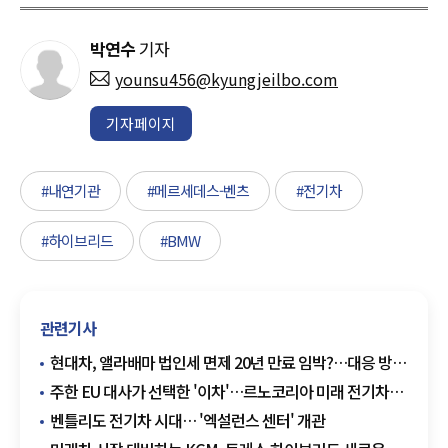
박연수
기자
younsu456@kyungjeilbo.com
기자페이지
#내연기관
#메르세데스-벤츠
#전기차
#하이브리드
#BMW
관련기사
현대차, 앨라배마 법인세 면제 20년 만료 임박?…대응 방안
시나리오는
주한 EU 대사가 선택한 '이차'…르노코리아 미래 전기차
기지 찾아
벤틀리도 전기차 시대… '엑설런스 센터' 개관