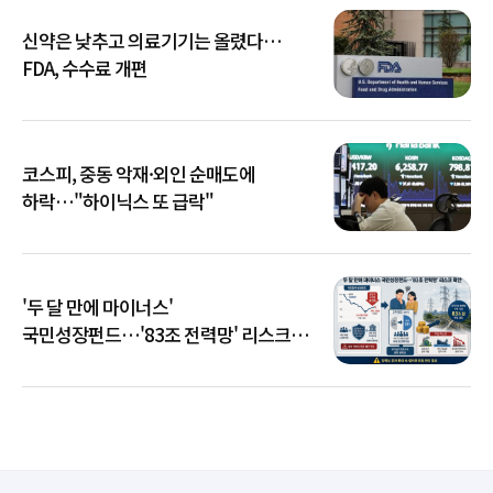
신약은 낮추고 의료기기는 올렸다…
FDA, 수수료 개편
코스피, 중동 악재·외인 순매도에
하락…"하이닉스 또 급락"
'두 달 만에 마이너스'
국민성장펀드…'83조 전력망' 리스크
확산