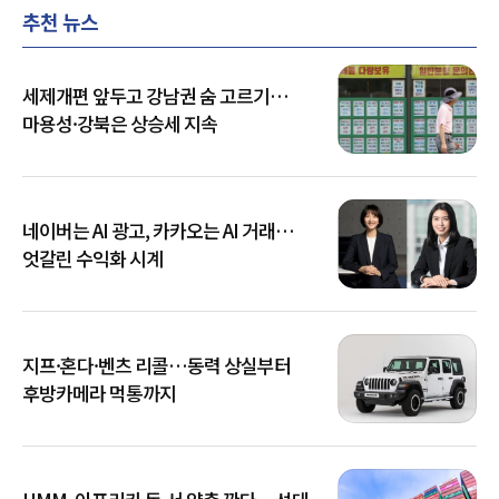
추천 뉴스
세제개편 앞두고 강남권 숨 고르기…
마용성·강북은 상승세 지속
네이버는 AI 광고, 카카오는 AI 거래…
엇갈린 수익화 시계
지프·혼다·벤츠 리콜…동력 상실부터
후방카메라 먹통까지