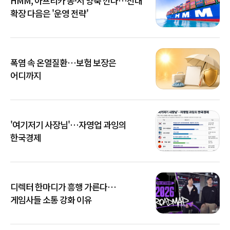
HMM, 아프리카 동·서 양축 깐다…선대
확장 다음은 '운영 전략'
폭염 속 온열질환…보험 보장은
어디까지
'여기저기 사장님'…자영업 과잉의
한국경제
디렉터 한마디가 흥행 가른다…
게임사들 소통 강화 이유