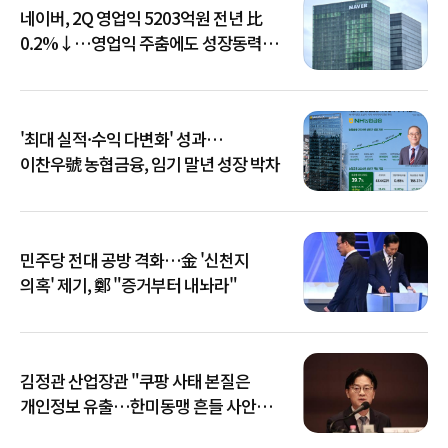
네이버, 2Q 영업익 5203억원 전년 比
0.2%↓…영업익 주춤에도 성장동력
키운다
'최대 실적·수익 다변화' 성과…
이찬우號 농협금융, 임기 말년 성장 박차
민주당 전대 공방 격화…金 '신천지
의혹' 제기, 鄭 "증거부터 내놔라"
김정관 산업장관 "쿠팡 사태 본질은
개인정보 유출…한미동맹 흔들 사안
아냐"