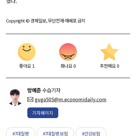
했다.
Copyright © 경제일보, 무단전재·재배포 금지
좋아요
1
화나요
0
추천해요
0
방예준
수습기자
guga505@m.economidaily.com
기자페이지
#7대질병
#7대질병 보험
#건강보험