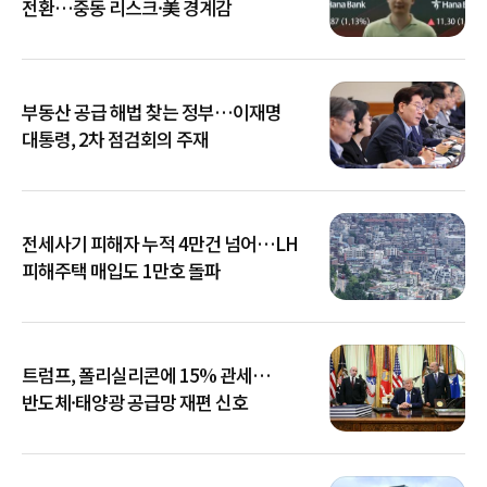
전환…중동 리스크·美 경계감
부동산 공급 해법 찾는 정부…이재명
대통령, 2차 점검회의 주재
전세사기 피해자 누적 4만건 넘어…LH
피해주택 매입도 1만호 돌파
트럼프, 폴리실리콘에 15% 관세…
반도체·태양광 공급망 재편 신호