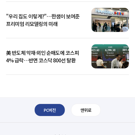
"우리 집도 이렇게?"…한샘이 보여준
프리미엄 리모델링의 미래
美 반도체 악재·외인 순매도에 코스피
4% 급락…반면 코스닥 800선 탈환
PC버전
맨위로