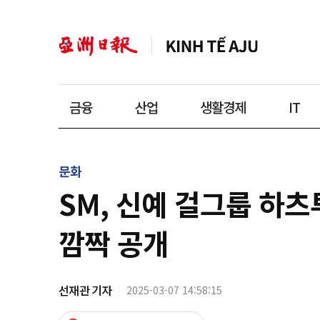
금융
산업
생활경제
IT
문화
SM, 신예 걸그룹 하츠투
깜짝 공개
선재관 기자
2025-03-07 14:58:15