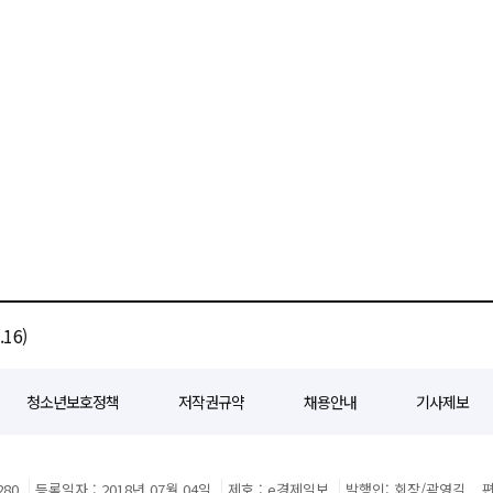
16)
청소년보호정책
저작권규약
채용안내
기사제보
80
등록일자 : 2018년 07월 04일
제호 : e경제일보
발행인: 회장/곽영길
편