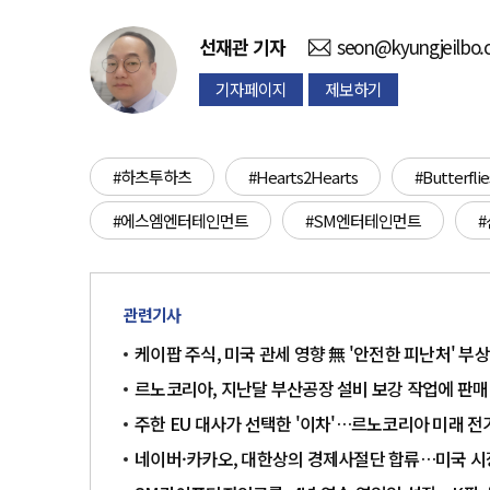
선재관
기자
seon@kyungjeilbo
기자페이지
제보하기
#하츠투하츠
#Hearts2Hearts
#Butterflie
#에스엠엔터테인먼트
#SM엔터테인먼트
#
관련기사
케이팝 주식, 미국 관세 영향 無 '안전한 피난처' 부
르노코리아, 지난달 부산공장 설비 보강 작업에 판매
주한 EU 대사가 선택한 '이차'…르노코리아 미래 전
네이버·카카오, 대한상의 경제사절단 합류…미국 시