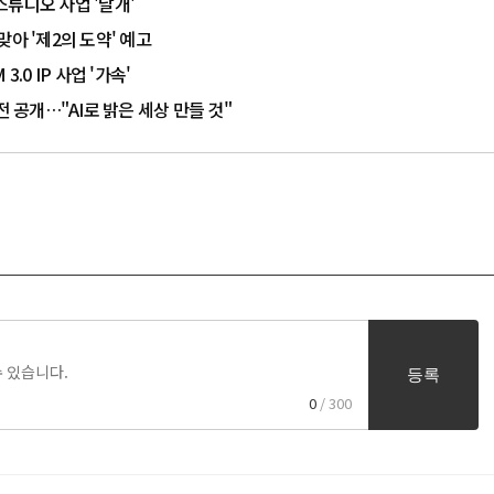
튜디오 사업 '날개'
맞아 '제2의 도약' 예고
.0 IP 사업 '가속'
비전 공개…"AI로 밝은 세상 만들 것"
등록
0
/ 300