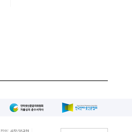
집인: 사장/양규현