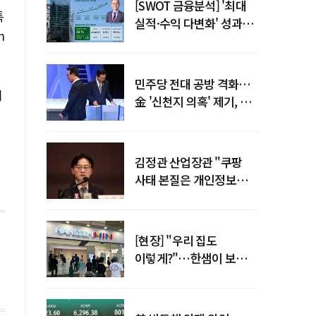
[SWOT 금융분석] '최대
특
실적·수익 다변화' 성과…
h
이찬우號 농협금융, 임기
말년 성장 박차
민주당 전대 공방 격화…
뷔
金 '신천지 의혹' 제기, 鄭
"증거부터 내놔라"
김정관 산업장관 "쿠팡
사태 본질은 개인정보
유출…한미동맹 흔들
사안 아냐"
[현장] "우리 집도
이렇게?"…한샘이 보여준
프리미엄 리모델링의 미래