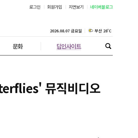
서울 30˚C
로그인
회원가입
지면보기
네이버블로그
부산 28˚C
2026.08.07 금요일
대구 28˚C
문화
딥인사이트
인천 28˚C
광주 28˚C
대전 28˚C
erflies' 뮤직비디오
울산 27˚C
강릉 28˚C
제주 29˚C