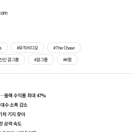
.com
s
#뮤직비디오
#The Chase
신인 걸그룹
#걸그룹
#K팝
상…올해 수익률 최대 47%
 대수 소폭 감소
기차 기지 찾아
장 공략 속도