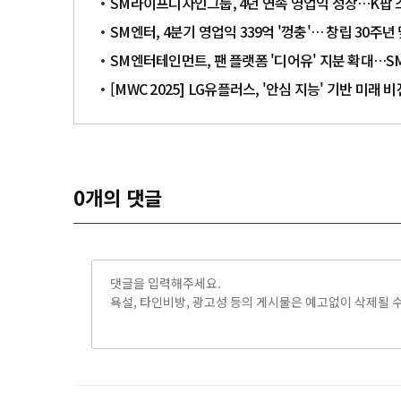
SM라이프디자인그룹, 4년 연속 영업익 성장…K팝 스
SM엔터, 4분기 영업익 339억 '껑충'… 창립 30주년 
SM엔터테인먼트, 팬 플랫폼 '디어유' 지분 확대…SM 3
[MWC 2025] LG유플러스, '안심 지능' 기반 미래 
0
개의 댓글