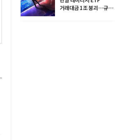
거래대금 1조 붕괴…규제
직격탄