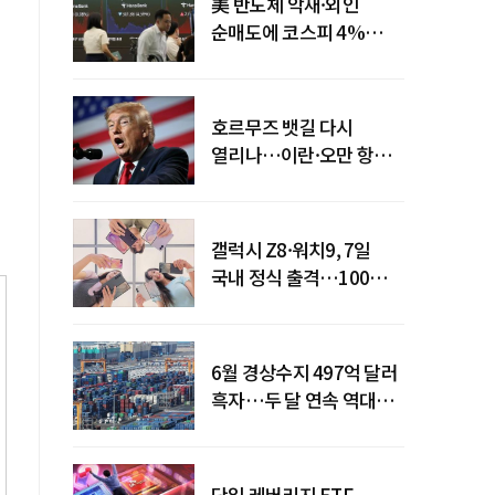
美 반도체 악재·외인
순매도에 코스피 4%
급락…반면 코스닥 800선
탈환
호르무즈 뱃길 다시
열리나…이란·오만 항로
합의
갤럭시 Z8·워치9, 7일
국내 정식 출격…100개국
순차 출시
6월 경상수지 497억 달러
흑자…두 달 연속 역대
최대
단일 레버리지 ETF