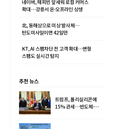
네이버, 해피빈 앞세워 로컬 커머스
확대…강릉서 온·오프라인 상생
北, 동해상으로 미상 발사체…
탄도미사일이면 42일만
KT, AI 스팸차단 전 고객 확대…변형
스팸도 실시간 탐지
추천 뉴스
트럼프, 폴리실리콘에
15% 관세…반도체·
태양광 공급망 재편 신호