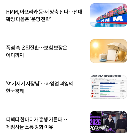
HMM, 아프리카 동·서 양축 깐다…선대
확장 다음은 '운영 전략'
폭염 속 온열질환…보험 보장은
어디까지
'여기저기 사장님'…자영업 과잉의
한국경제
디렉터 한마디가 흥행 가른다…
게임사들 소통 강화 이유