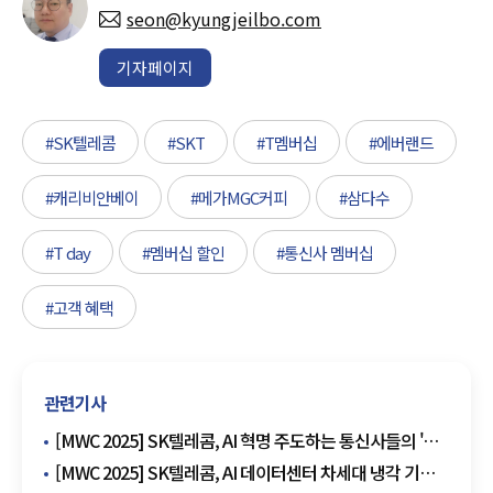
seon@kyungjeilbo.com
기자페이지
#SK텔레콤
#SKT
#T멤버십
#에버랜드
#캐리비안베이
#메가MGC커피
#삼다수
#T day
#멤버십 할인
#통신사 멤버십
#고객 혜택
관련기사
[MWC 2025] SK텔레콤, AI 혁명 주도하는 통신사들의 '초
(超)협력'…글로벌 AI 연합 '선봉장'
[MWC 2025] SK텔레콤, AI 데이터센터 차세대 냉각 기술