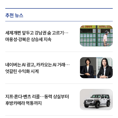
추천 뉴스
세제개편 앞두고 강남권 숨 고르기…
마용성·강북은 상승세 지속
네이버는 AI 광고, 카카오는 AI 거래…
엇갈린 수익화 시계
지프·혼다·벤츠 리콜…동력 상실부터
후방카메라 먹통까지