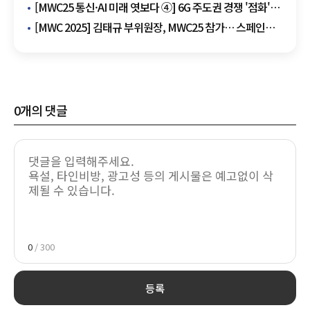
개발 본격화
[MWC25 통신·AI 미래 엿보다 ④] 6G 주도권 경쟁 '점화'…
통신 3사, AI·위성·양자 '미래 기술' 선점
[MWC 2025] 김태규 부위원장, MWC25 참가… 스페인과
방송·통신 협력 확대 '시동'
0
개의 댓글
0
/ 300
등록